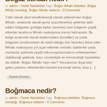
by
admin
•
Genel Hastalıklar
Tags:
Boğaz iltihabı belirtileri
,
Boğaz
iltihabı hastalığı
,
Boğaz iltihabı tedavisi
•
0 Comments
Tıbbi olarak akut tonsillofarenjit olarak adlandırılan boğaz
iltihabı, anatomik olarak geniz (nazofarenks) şeklinde tabir
edilen bölgeden gırtlağa kadar (larenks) olan bölgenin çeşitli
etkenler tarafınca iltihabı reaksiyona maruz kalmasıdır. Bu
bölge anatomik olarak bademcikleri (tonsiller) ve yutak
bölgesini (orofarenksin de dahil olduğu tüm farenks) ihtiva eder.
İltihabı reaksiyona yol açan etkenler virüsler, bakteriler yada
mantarlar şeklinde çeşitli mikroorganizmaların enfeksiyonları
olabileceği şeklinde, bazı romatolojik ve immünolojik hastalıklar
da olabilir. Boğaz iltihabı niçin olur? Vücudumuz dışarıdan
gelen yabancı etkenlerden kendini korumak adına, bazı […]
Yazının Devamı
Boğmaca nedir?
by
admin
•
Genel Hastalıklar
Tags:
Boğmaca belirtileri
,
Boğmaca
hastalığı
,
Boğmaca tedavisi
•
0 Comments