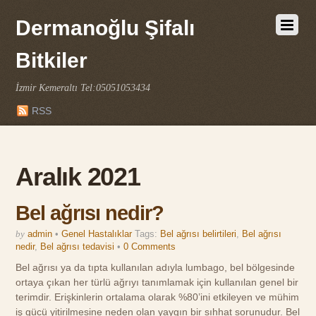
Dermanoğlu Şifalı
Bitkiler
İzmir Kemeraltı Tel:05051053434
RSS
Aralık 2021
Bel ağrısı nedir?
by
admin
•
Genel Hastalıklar
Tags:
Bel ağrısı belirtileri
,
Bel ağrısı
nedir
,
Bel ağrısı tedavisi
•
0 Comments
Bel ağrısı ya da tıpta kullanılan adıyla lumbago, bel bölgesinde
ortaya çıkan her türlü ağrıyı tanımlamak için kullanılan genel bir
terimdir. Erişkinlerin ortalama olarak %80’ini etkileyen ve mühim
iş gücü yitirilmesine neden olan yaygın bir sıhhat sorunudur. Bel