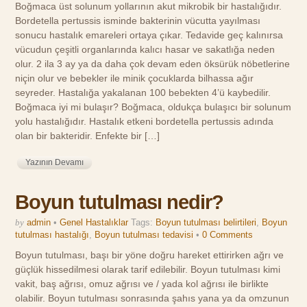
Boğmaca üst solunum yollarının akut mikrobik bir hastalığıdır.
Bordetella pertussis isminde bakterinin vücutta yayılması
sonucu hastalık emareleri ortaya çıkar. Tedavide geç kalınırsa
vücudun çeşitli organlarında kalıcı hasar ve sakatlığa neden
olur. 2 ila 3 ay ya da daha çok devam eden öksürük nöbetlerine
niçin olur ve bebekler ile minik çocuklarda bilhassa ağır
seyreder. Hastalığa yakalanan 100 bebekten 4’ü kaybedilir.
Boğmaca iyi mi bulaşır? Boğmaca, oldukça bulaşıcı bir solunum
yolu hastalığıdır. Hastalık etkeni bordetella pertussis adında
olan bir bakteridir. Enfekte bir […]
Yazının Devamı
Boyun tutulması nedir?
by
admin
•
Genel Hastalıklar
Tags:
Boyun tutulması belirtileri
,
Boyun
tutulması hastalığı
,
Boyun tutulması tedavisi
•
0 Comments
Boyun tutulması, başı bir yöne doğru hareket ettirirken ağrı ve
güçlük hissedilmesi olarak tarif edilebilir. Boyun tutulması kimi
vakit, baş ağrısı, omuz ağrısı ve / yada kol ağrısı ile birlikte
olabilir. Boyun tutulması sonrasında şahıs yana ya da omzunun