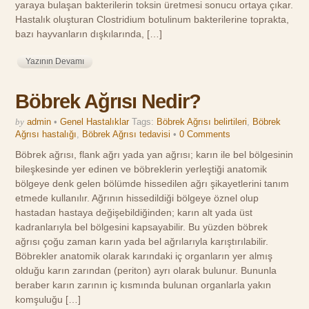
yaraya bulaşan bakterilerin toksin üretmesi sonucu ortaya çıkar.
Hastalık oluşturan Clostridium botulinum bakterilerine toprakta,
bazı hayvanların dışkılarında, […]
Yazının Devamı
Böbrek Ağrısı Nedir?
by
admin
•
Genel Hastalıklar
Tags:
Böbrek Ağrısı belirtileri
,
Böbrek
Ağrısı hastalığı
,
Böbrek Ağrısı tedavisi
•
0 Comments
Böbrek ağrısı, flank ağrı yada yan ağrısı; karın ile bel bölgesinin
bileşkesinde yer edinen ve böbreklerin yerleştiği anatomik
bölgeye denk gelen bölümde hissedilen ağrı şikayetlerini tanım
etmede kullanılır. Ağrının hissedildiği bölgeye öznel olup
hastadan hastaya değişebildiğinden; karın alt yada üst
kadranlarıyla bel bölgesini kapsayabilir. Bu yüzden böbrek
ağrısı çoğu zaman karın yada bel ağrılarıyla karıştırılabilir.
Böbrekler anatomik olarak karındaki iç organların yer almış
olduğu karın zarından (periton) ayrı olarak bulunur. Bununla
beraber karın zarının iç kısmında bulunan organlarla yakın
komşuluğu […]