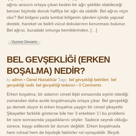
ağrısı ansızın ortaya çıkan keskin bir ağrı şekilde olabileceği
benzer biçimde donuk hafifçe bir ağrı da olabilir. Bel ağrısı niçin
olur? Bel bölgesi yada lumbal bölgenin işlevleri içinde yapısal
destek, hareket ve belirli vücut dokularının korunması bulunur.
Bel ağrısı, buradaki omurga kemiklerinden, […]
Yazının Devamı
BEL GEVŞEKLİĞİ (ERKEN
BOŞALMA) NEDİR?
by
admin
•
Genel Hastalıklar
Tags:
bel gevşekliği belirtileri
,
bel
gevşekliği nedir
,
bel gevşekliği tedavisi
•
0 Comments
Erken boşalma, bir adamın cinsel ilişki esnasında eşinin istediği
zamandan daha acele boşalmasıyla ortaya çıkar. Bel gevşekliği
şu demek oluyor ki erken boşalma yaygın bir cinsel şikayettir.
Şikayetler farklılık gösterse bile her 3 erkekten 1’i bu problemi
bir süre sonrasında yaşadıklarını söyler. Sadece seyrek olduğu
sürece, kaygı edilecek bir durum değildir. Erken boşalmada
hem ruhsal hem de biyolojik faktörler rol oynayabilir. Birçok