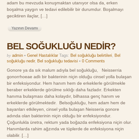
adam bu mevzuda konuşmaktan utanıyor olsa da, erken
boşalma yaygın ve tedavi edilebilir bir durumdur. Boşalmayı
geciktiren ilaçlar, […]
Yazının Devamı
BEL SOĞUKLUĞU NEDİR?
by
admin
•
Genel Hastalıklar
Tags:
Bel soğukluğu belirtileri
,
Bel
soğukluğu nedir
,
Bel soğukluğu tedavisi
•
0 Comments
Gonore ya da sık malum adıyla bel soğukluğu, Neisserria
gonorrhoeae adlı bir bakterinin niçin olduğu cinsel yolla bulaşan
bir enfeksiyondur. Hem hanım hem de erkeklerle görülmekle
beraber erkeklerde görülme sıklığı daha fazladır. Erkekten
hanıma bulaşması daha kolaydır, bilhassa genç hanım ve
erkeklerde görülmektedir. Belsoğukluğu, hem adam hem de
bayanları etkileyen, cinsel yolla bulaşan Neisseria gonore
adında olan bakterinin niçin olduğu bir enfeksiyondur.
Çoğunlukla üretra, rektum yada boğazda enfeksiyona niçin olur.
Hanımlarda rahim ağzında ve tüplerde de enfeksiyona niçin
olabilir. […]