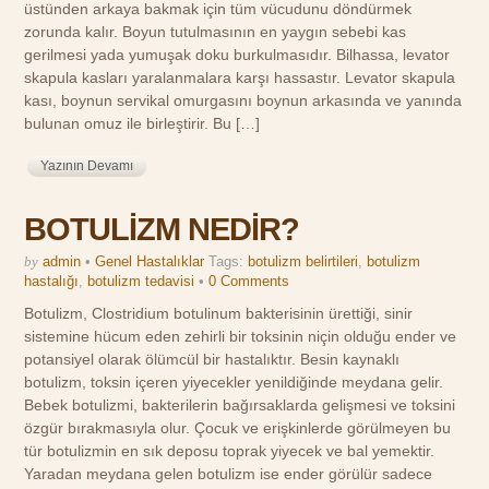
üstünden arkaya bakmak için tüm vücudunu döndürmek
zorunda kalır. Boyun tutulmasının en yaygın sebebi kas
gerilmesi yada yumuşak doku burkulmasıdır. Bilhassa, levator
skapula kasları yaralanmalara karşı hassastır. Levator skapula
kası, boynun servikal omurgasını boynun arkasında ve yanında
bulunan omuz ile birleştirir. Bu […]
Yazının Devamı
BOTULİZM NEDİR?
by
admin
•
Genel Hastalıklar
Tags:
botulizm belirtileri
,
botulizm
hastalığı
,
botulizm tedavisi
•
0 Comments
Botulizm, Clostridium botulinum bakterisinin ürettiği, sinir
sistemine hücum eden zehirli bir toksinin niçin olduğu ender ve
potansiyel olarak ölümcül bir hastalıktır. Besin kaynaklı
botulizm, toksin içeren yiyecekler yenildiğinde meydana gelir.
Bebek botulizmi, bakterilerin bağırsaklarda gelişmesi ve toksini
özgür bırakmasıyla olur. Çocuk ve erişkinlerde görülmeyen bu
tür botulizmin en sık deposu toprak yiyecek ve bal yemektir.
Yaradan meydana gelen botulizm ise ender görülür sadece