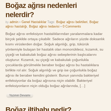
Boğaz ağrısı nedenleri
nelerdir?
by
admin
•
Genel Hastalıklar
Tags:
Boğaz ağrısı belirtileri
,
Boğaz
ağrısı hastalığı
,
Boğaz ağrısı tedavisi
•
0 Comments
Boğaz ağrısı enfeksiyon hastalıklarından yaralanmalara kadar
birçok şekilde ortaya çıkabilir. Sadece ağrıların yüzde doksanlık
kısmı virüslerden doğar. Soğuk algınlığı, grip, tükürük
yöntemiyle bulaşan bir hastalık olan mononükleoz, kızamık, su
çiçeği ve kabakulak boğaz ağrısı sebeplerinin başlıcalarını
oluşturur. Kızamık, su çiçeği ve kabakulak çoğunlukla
çocuklarda görülmekle beraber boğaz ağrısı bu hastalıklara
birlikte rol alır. Soğuk algınlığı ve grip ise çoğunlukla boğaz
ağrısı ile beraber kendini gösterir. Bunun yanında bakteriyel
enfeksiyonlar da boğaz ağrısına niçin olabilir. Bakteriyel
enfeksiyonların niçin olduğu boğaz ağrılarında, […]
Yazının Devamı
Boğaz iltihabı nedir?