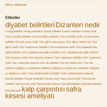
Altını ıslatmak
Etiketler
diyabet belirtileri
Dizanteri nedir
Frengi belirtileri
Frengi nedenleri
Gastrit belirtileri
Gastrit nedenleri
Gastrit nedir
Gece körlüğü belirtileri
Gece körlüğü nedenleri
Gece körlüğü nedir
Gevşek penis
belirtileri
Gevşek penis nedir
Göz ağrısı nasıl geçer
Göz ağrısı neden olur
Göz
ağrısı nedir
Göz kanlanması belirtileri
Göz kanlanması nedir
Göz kapaklarında
şişlik belirtileri
Göz kapaklarında şişlik nedenleri
Göz kapaklarında şişlik tedavisi
Göz kaşıntısı nedir
Göz kaşıntısı tedavisi
Göz sulanması belirtileri
Göz sulanması
nedir
Göz sulanması tedavisi
Göz tiki belirtileri
Göz tiki neden olur?
Göz tiki
tedavisi
Göğüste su toplaması belirtileri
Göğüste su toplaması nedenleri
Göğüste
su toplaması nedir
Gıda zehirlenmeleri belirtileri
Gıda zehirlenmeleri tedavisii
Havale belirtileri
Havale nedenleri
Havale nedir
Hava yutma nedir
Hazımsızlık
belirtileri
Hazımsızlık nedir
Hazımsızlık tedavisi
Hemofili belirtileri
Hemofili nedenleri
kalp çarpıntısı
safra
Hemofili nedir
kesesi ameliyatı