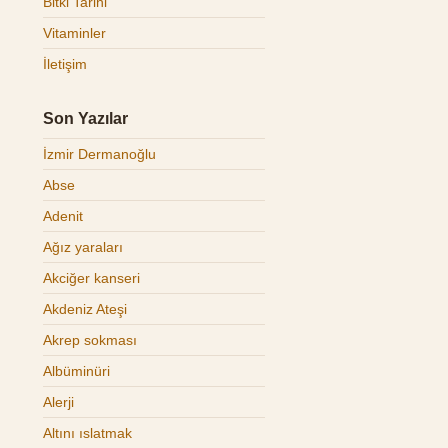
Bitki Tarihi
Vitaminler
İletişim
Son Yazılar
İzmir Dermanoğlu
Abse
Adenit
Ağız yaraları
Akciğer kanseri
Akdeniz Ateşi
Akrep sokması
Albüminüri
Alerji
Altını ıslatmak