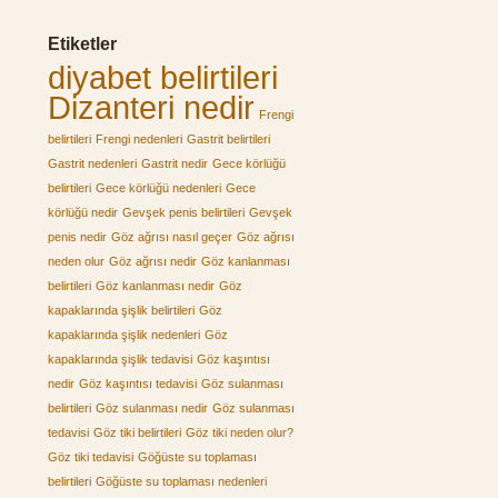
Etiketler
diyabet belirtileri
Dizanteri nedir
Frengi
belirtileri
Frengi nedenleri
Gastrit belirtileri
Gastrit nedenleri
Gastrit nedir
Gece körlüğü
belirtileri
Gece körlüğü nedenleri
Gece
körlüğü nedir
Gevşek penis belirtileri
Gevşek
penis nedir
Göz ağrısı nasıl geçer
Göz ağrısı
neden olur
Göz ağrısı nedir
Göz kanlanması
belirtileri
Göz kanlanması nedir
Göz
kapaklarında şişlik belirtileri
Göz
kapaklarında şişlik nedenleri
Göz
kapaklarında şişlik tedavisi
Göz kaşıntısı
nedir
Göz kaşıntısı tedavisi
Göz sulanması
belirtileri
Göz sulanması nedir
Göz sulanması
tedavisi
Göz tiki belirtileri
Göz tiki neden olur?
Göz tiki tedavisi
Göğüste su toplaması
belirtileri
Göğüste su toplaması nedenleri