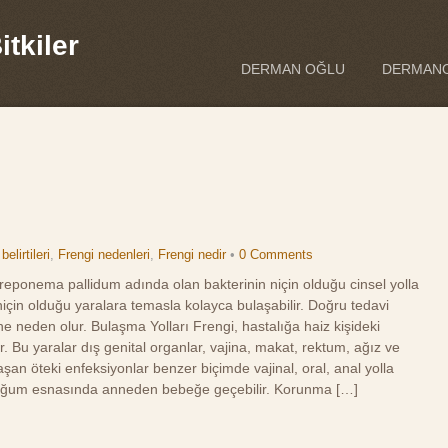
tkiler
DERMAN OĞLU
DERMANO
belirtileri
,
Frengi nedenleri
,
Frengi nedir
•
0 Comments
 Treponema pallidum adında olan bakterinin niçin olduğu cinsel yolla
niçin olduğu yaralara temasla kolayca bulaşabilir. Doğru tedavi
ne neden olur. Bulaşma Yolları Frengi, hastalığa haiz kişideki
r. Bu yaralar dış genital organlar, vajina, makat, rektum, ağız ve
aşan öteki enfeksiyonlar benzer biçimde vajinal, oral, anal yolla
 doğum esnasında anneden bebeğe geçebilir. Korunma […]