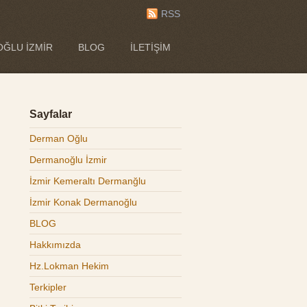
RSS
ĞLU İZMIR
BLOG
İLETIŞIM
Sayfalar
Derman Oğlu
Dermanoğlu İzmir
İzmir Kemeraltı Dermanğlu
İzmir Konak Dermanoğlu
BLOG
Hakkımızda
Hz.Lokman Hekim
Terkipler