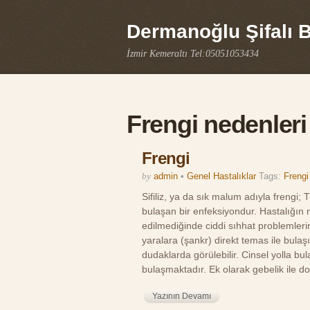
Dermanoğlu Şifalı Bi
İzmir Kemeraltı Tel:05051053434
Frengi nedenleri
Frengi
by
admin
•
Genel Hastalıklar
Tags:
Frengi 
Sifiliz, ya da sık malum adıyla frengi;
bulaşan bir enfeksiyondur. Hastalığın 
edilmediğinde ciddi sıhhat problemleri
yaralara (şankr) direkt temas ile bulaşı
dudaklarda görülebilir. Cinsel yolla bul
bulaşmaktadır. Ek olarak gebelik ile
Yazının Devamı