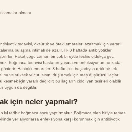
aklamalar olması
biyotik tedavisi, öksürük ve öteki emareleri azaltmak için yararlı
larına bulaşma ihtimali de azalır. İlk 3 haftada antibiyotikler
olabilirler. Fakat çoğu zaman bir çok bireyde teşhis oldukça geç
vermez. Boğmaca tedavisi hastanın yaşına ve enfeksiyonun ne kadar
gösterir. Hastalık emareleri 3 hafta ilkin başladıysa artık bir tek
vı alımı ve yüksek vücut ısısını düşürmek için ateş düşürücü ilaçlar
kesmek için yararlı değildir; bu ilaçların ciddi yan tesirleri olabilir
rı uygun da değildir.
 için neler yapmalı?
 iyi tedbir boğmaca aşısı yaptırmaktır. Boğmaca olan biriyle temas
irinde yer alıyorlarsa enfeksiyona karşı korunmak için antibiyotik