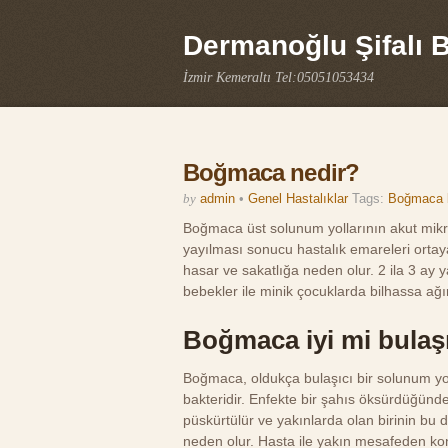
Dermanoğlu Şifalı Bi
İzmir Kemeraltı Tel:05051053434
Boğmaca nedir?
by
admin
•
Genel Hastalıklar
Tags:
Boğmaca be
Boğmaca üst solunum yollarının akut mikrob
yayılması sonucu hastalık emareleri ortaya
hasar ve sakatlığa neden olur. 2 ila 3 ay
bebekler ile minik çocuklarda bilhassa ağ
Boğmaca iyi mi bulaş
Boğmaca, oldukça bulaşıcı bir solunum yolu
bakteridir. Enfekte bir şahıs öksürdüğünd
püskürtülür ve yakınlarda olan birinin bu
neden olur. Hasta ile yakın mesafeden 