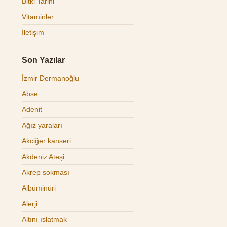
Bitki Tarihi
Vitaminler
İletişim
Son Yazılar
İzmir Dermanoğlu
Abse
Adenit
Ağız yaraları
Akciğer kanseri
Akdeniz Ateşi
Akrep sokması
Albüminüri
Alerji
Altını ıslatmak