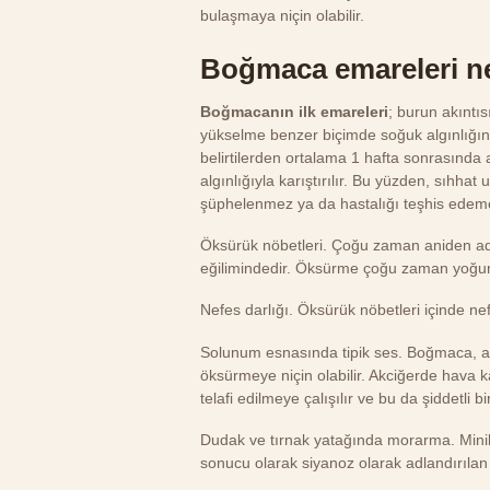
bulaşmaya niçin olabilir.
Boğmaca emareleri n
Boğmacanın ilk emareleri
; burun akıntıs
yükselme benzer biçimde soğuk algınlığına
belirtilerden ortalama 1 hafta sonrasınd
algınlığıyla karıştırılır. Bu yüzden, sıh
şüphelenmez ya da hastalığı teşhis edemezl
Öksürük nöbetleri. Çoğu zaman aniden adı
eğilimindedir. Öksürme çoğu zaman yoğun k
Nefes darlığı. Öksürük nöbetleri içinde nefe
Solunum esnasında tipik ses. Boğmaca, ak
öksürmeye niçin olabilir. Akciğerde hava ka
telafi edilmeye çalışılır ve bu da şiddetli bi
Dudak ve tırnak yatağında morarma. Minik
sonucu olarak siyanoz olarak adlandırılan