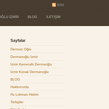
RSS
ĞLU İZMIR
BLOG
İLETIŞIM
Sayfalar
Derman Oğlu
Dermanoğlu İzmir
İzmir Kemeraltı Dermanğlu
İzmir Konak Dermanoğlu
BLOG
Hakkımızda
Hz.Lokman Hekim
Terkipler