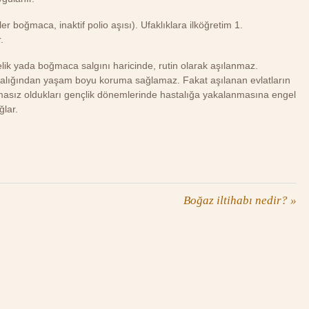
ler boğmaca, inaktif polio aşısı). Ufaklıklara ilköğretim 1.
.
elik yada boğmaca salgını haricinde, rutin olarak aşılanmaz.
alığından yaşam boyu koruma sağlamaz. Fakat aşılanan evlatların
masız oldukları gençlik dönemlerinde hastalığa yakalanmasına engel
ğlar.
Boğaz iltihabı nedir?
»