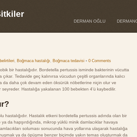
tkiler
DERMAN OĞLU
DERMANO
lirtileri
,
Boğmaca hastalığı
,
Boğmaca tedavisi
•
0 Comments
ik bir hastalığıdır. Bordetella pertussis isminde bakterinin vücutta
 çıkar. Tedavide geç kalınırsa vücudun çeşitli organlarında kalıcı
 ya da daha çok devam eden öksürük nöbetlerine niçin olur ve
ır seyreder. Hastalığa yakalanan 100 bebekten 4’ü kaybedilir.
ır?
 hastalığıdır. Hastalık etkeni bordetella pertussis adında olan bir
e ya da hapşırdığında, mikrop yüklü minik damlacıklar havaya
 damlacıkları soluması sonucunda hava yollarına ulaşarak hastalığa
konuşmak ya da öpüşme benzer biçimde yakın temas oluşturmak da