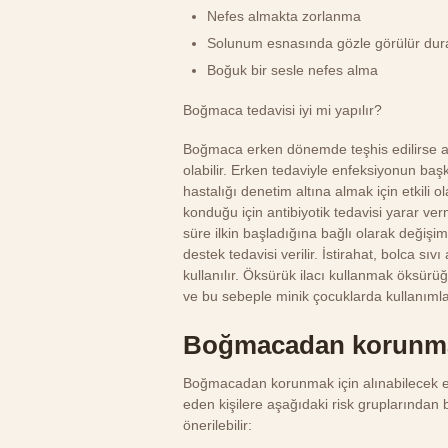
Nefes almakta zorlanma
Solunum esnasında gözle görülür dur
Boğuk bir sesle nefes alma
Boğmaca tedavisi iyi mi yapılır?
Boğmaca erken dönemde teşhis edilirse anti
olabilir. Erken tedaviyle enfeksiyonun başka
hastalığı denetim altına almak için etkili 
konduğu için antibiyotik tedavisi yarar 
süre ilkin başladığına bağlı olarak değişim 
destek tedavisi verilir. İstirahat, bolca sı
kullanılır. Öksürük ilacı kullanmak öksürüğü 
ve bu sebeple minik çocuklarda kullanımla
Boğmacadan korunmak
Boğmacadan korunmak için alınabilecek en
eden kişilere aşağıdaki risk gruplarından b
önerilebilir: