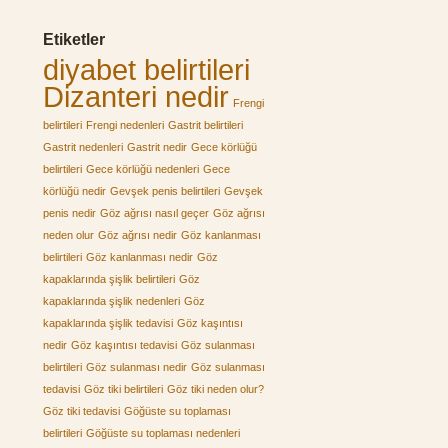
Etiketler
diyabet belirtileri
Dizanteri nedir
Frengi
belirtileri
Frengi nedenleri
Gastrit belirtileri
Gastrit nedenleri
Gastrit nedir
Gece körlüğü
belirtileri
Gece körlüğü nedenleri
Gece
körlüğü nedir
Gevşek penis belirtileri
Gevşek
penis nedir
Göz ağrısı nasıl geçer
Göz ağrısı
neden olur
Göz ağrısı nedir
Göz kanlanması
belirtileri
Göz kanlanması nedir
Göz
kapaklarında şişlik belirtileri
Göz
kapaklarında şişlik nedenleri
Göz
kapaklarında şişlik tedavisi
Göz kaşıntısı
nedir
Göz kaşıntısı tedavisi
Göz sulanması
belirtileri
Göz sulanması nedir
Göz sulanması
tedavisi
Göz tiki belirtileri
Göz tiki neden olur?
Göz tiki tedavisi
Göğüste su toplaması
belirtileri
Göğüste su toplaması nedenleri