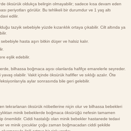
de öksürük oldukça belirgin olmayabilir; sadece kısa devam eden
ı periyotları görülür. Bu tehlikeli bir durumdur ve 1 yaş altı
avi edilir.
ğu tazyik sebebiyle yüzde kızarıklık ortaya çıkabilir. Cilt altında ya
lir.
 sebebiyle hasta aşırı bitkin düşer ve halsiz kalır.
ir.
re eşlik edebilir.
lerde, bilhassa boğmaca aşısı olanlarda hafifçe emarelerle seyreder.
aş olabilir. Vakit içinde öksürük hafifler ve sıklığı azalır. Öte
ksiyonlarıyla aylar sonrasında bile geri gelebilir.
n tekrarlanan öksürük nöbetlerine niçin olur ve bilhassa bebekleri
8 aylıktan minik bebeklerde boğmaca öksürüğü nefesin tamamen
p önemlidir. Ciddi hastalığı olan minik bebekler hastanede tedavi
bekler ve minik çocuklar çoğu zaman boğmacadan ciddi şekilde