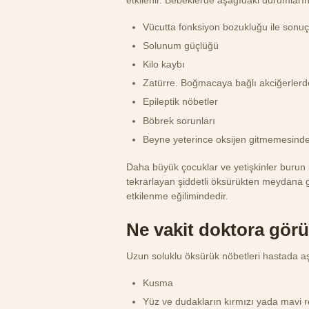
etkilenir. Bebeklerde aşağıdaki durumların o
Vücutta fonksiyon bozukluğu ile sonuçl
Solunum güçlüğü
Kilo kaybı
Zatürre. Boğmacaya bağlı akciğerlerd
Epileptik nöbetler
Böbrek sorunları
Beyne yeterince oksijen gitmemesind
Daha büyük çocuklar ve yetişkinler burun
tekrarlayan şiddetli öksürükten meydana 
etkilenme eğilimindedir.
Ne vakit doktora gör
Uzun soluklu öksürük nöbetleri hastada aş
Kusma
Yüz ve dudakların kırmızı yada mavi