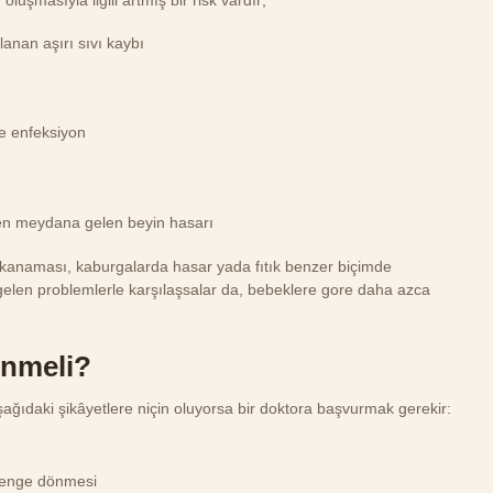
luşmasıyla ilgili artmış bir risk vardır;
anan aşırı sıvı kaybı
e enfeksiyon
en meydana gelen beyin hasarı
 kanaması, kaburgalarda hasar yada fıtık benzer biçimde
gelen problemlerle karşılaşsalar da, bebeklere gore daha azca
ünmeli?
ağıdaki şikâyetlere niçin oluyorsa bir doktora başvurmak gerekir:
 renge dönmesi