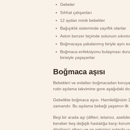
Gebeler
Sıhhat çalışanları
12 aydan minik bebekler
Bağışıklık sisteminde zayıflık olanlar
Astım benzer biçimde solunum sıkıntıs
Boğmacaya yakalanmış biriyle aynı e
Boğmaca enfeksiyonu bulaşması durum
birisiyle yaşayanlar
Boğmaca aşısı
Bebekleri ve evlatları boğmacadan koruyab
rutin aşılama takvimine gore aşağıdaki do
Gebelikte boğmaca aşısı. Hamileliğinizin 
zamandır. Bu aşılama bebeği yaşamın ilk 
Beşi bir arada aşı (difteri, tetanoz, aselül
beraber beş değişik hastalığa karşı koruma
dördüncü altıncı ve on sekizinci aylarda u