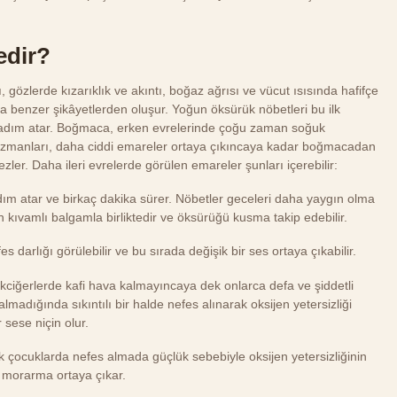
edir?
ı, gözlerde kızarıklık ve akıntı, boğaz ağrısı ve vücut ısısında hafifçe
 benzer şikâyetlerden oluşur. Yoğun öksürük nöbetleri bu ilk
a adım atar. Boğmaca, erken evrelerinde çoğu zaman soğuk
hat uzmanları, daha ciddi emareler ortaya çıkıncaya kadar boğmacadan
er. Daha ileri evrelerde görülen emareler şunları içerebilir:
m atar ve birkaç dakika sürer. Nöbetler geceleri daha yaygın olma
ıvamlı balgamla birliktedir ve öksürüğü kusma takip edebilir.
s darlığı görülebilir ve bu sırada değişik bir ses ortaya çıkabilir.
ciğerlerde kafi hava kalmayıncaya dek onlarca defa ve şiddetli
lmadığında sıkıntılı bir halde nefes alınarak oksijen yetersizliği
r sese niçin olur.
 çocuklarda nefes almada güçlük sebebiyle oksijen yetersizliğinin
 morarma ortaya çıkar.