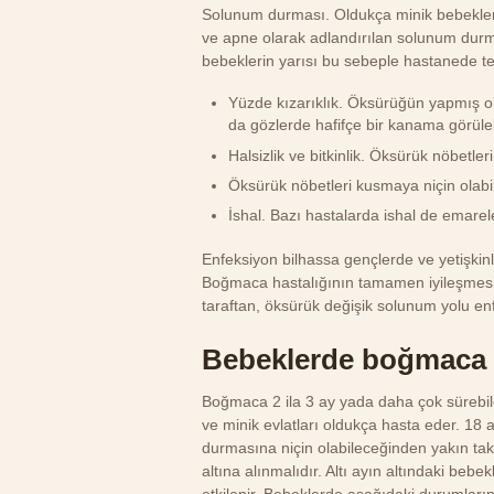
Solunum durması. Oldukça minik bebekler
ve apne olarak adlandırılan solunum durmas
bebeklerin yarısı bu sebeple hastanede ted
Yüzde kızarıklık. Öksürüğün yapmış oldu
da gözlerde hafifçe bir kanama görülebi
Halsizlik ve bitkinlik. Öksürük nöbetleri
Öksürük nöbetleri kusmaya niçin olabil
İshal. Bazı hastalarda ishal de emarele
Enfeksiyon bilhassa gençlerde ve yetişkin
Boğmaca hastalığının tamamen iyileşmesi yav
taraftan, öksürük değişik solunum yolu enfe
Bebeklerde boğmaca
Boğmaca 2 ila 3 ay yada daha çok sürebile
ve minik evlatları oldukça hasta eder. 1
durmasına niçin olabileceğinden yakın taki
altına alınmalıdır. Altı ayın altındaki be