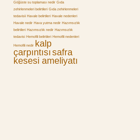
Göğüste su toplaması nedir
Gıda
zehirlenmeleri belirtileri
Gıda zehirlenmeleri
tedavisii
Havale belirtileri
Havale nedenleri
Havale nedir
Hava yutma nedir
Hazımsızlık
belirtileri
Hazımsızlık nedir
Hazımsızlık
tedavisi
Hemofili belirtileri
Hemofili nedenleri
kalp
Hemofili nedir
çarpıntısı
safra
kesesi ameliyatı