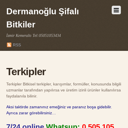
Dermanoğlu Şifalı
Bitkiler
İzmir Kemeraltı Tel:05051053434
RSS
Terkipler
Terkipler Bitkisel terkipler, karışımlar, formüller, konusunda bilgili
uzmanlar tarafından yapılırsa ve üretim izinli ürünler kullanılırsa
faydalanıla bilinir.
Aksi taktirde zamanınız emeğiniz ve paranız boşa gidebilir.
Ayrıca zarar görebilirsiniz…
7/24 online
Whatsup:
0 505 105