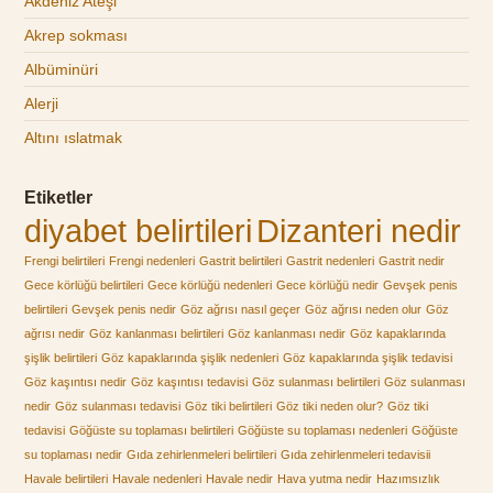
Akdeniz Ateşi
Akrep sokması
Albüminüri
Alerji
Altını ıslatmak
Etiketler
diyabet belirtileri
Dizanteri nedir
Frengi belirtileri
Frengi nedenleri
Gastrit belirtileri
Gastrit nedenleri
Gastrit nedir
Gece körlüğü belirtileri
Gece körlüğü nedenleri
Gece körlüğü nedir
Gevşek penis
belirtileri
Gevşek penis nedir
Göz ağrısı nasıl geçer
Göz ağrısı neden olur
Göz
ağrısı nedir
Göz kanlanması belirtileri
Göz kanlanması nedir
Göz kapaklarında
şişlik belirtileri
Göz kapaklarında şişlik nedenleri
Göz kapaklarında şişlik tedavisi
Göz kaşıntısı nedir
Göz kaşıntısı tedavisi
Göz sulanması belirtileri
Göz sulanması
nedir
Göz sulanması tedavisi
Göz tiki belirtileri
Göz tiki neden olur?
Göz tiki
tedavisi
Göğüste su toplaması belirtileri
Göğüste su toplaması nedenleri
Göğüste
su toplaması nedir
Gıda zehirlenmeleri belirtileri
Gıda zehirlenmeleri tedavisii
Havale belirtileri
Havale nedenleri
Havale nedir
Hava yutma nedir
Hazımsızlık