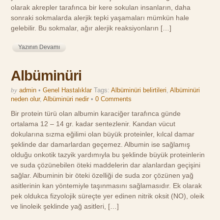
olarak akrepler tarafınca bir kere sokulan insanların, daha
sonraki sokmalarda alerjik tepki yaşamaları mümkün hale
gelebilir. Bu sokmalar, ağır alerjik reaksiyonların […]
Yazının Devamı
Albüminüri
by
admin
•
Genel Hastalıklar
Tags:
Albüminüri belirtileri
,
Albüminüri
neden olur
,
Albüminüri nedir
•
0 Comments
Bir protein türü olan albumin karaciğer tarafınca günde
ortalama 12 – 14 gr. kadar sentezlenir. Kandan vücut
dokularına sızma eğilimi olan büyük proteinler, kılcal damar
şeklinde dar damarlardan geçemez. Albumin ise sağlamış
olduğu onkotik tazyik yardımıyla bu şeklinde büyük proteinlerin
ve suda çözünebilen öteki maddelerin dar alanlardan geçişini
sağlar. Albuminin bir öteki özelliği de suda zor çözünen yağ
asitlerinin kan yöntemiyle taşınmasını sağlamasıdır. Ek olarak
pek oldukca fizyolojik süreçte yer edinen nitrik oksit (NO), oleik
ve linoleik şeklinde yağ asitleri, […]