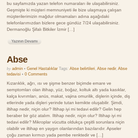
bu sayfamızda yazan telefon numaraları ile ulaşabilirsiniz.
Geşmişte ki müşteri memnuniyeti ile bize ulaşmaya çalışan
müşterilerimizin mağdur olmamaları adına aşağıdaki
telefonlarımızdan bizlere gece gündüz 7/24 ulaşabilirsiniz.
Dermanoğlu Şifalı Bitkiler İzmir […]
Yazının Devamı
Abse
by
admin
•
Genel Hastalıklar
Tags:
Abse belirtileri
,
Abse nedir
,
Abse
tedavisi
•
0 Comments
Kızarıklık, ağrı, ısı ve şişme benzer biçimde emare ve
semptomları olan iltihap, yüz, boğaz, koltuk altı yada kasıklar,
kalça kıvrımları, anüs, makat, vajina omurilik, dişlerin içinde, diş
etlerinde yada dişleri yerinde tutan kemikte oluşabilir. Şimdi,
iltihap nedir, niçin olur? Iltihap iyi mi tedavi edilir? Gelin hep
beraber bir göz atalım. Iltihap nedir, niçin olur? Iltihap iyi mi
tedavi edilir? Mikroplar vücutta oldukça çeşitli sorunlara niçin
olabilir ve iltihap en yaygın olanlarından bazılarıdır. Apseler
çoğu zaman kırmızı yada pembe renktedir ve […]