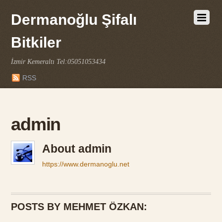
Dermanoğlu Şifalı
Bitkiler
İzmir Kemeraltı Tel:05051053434
RSS
admin
About
admin
https://www.dermanoglu.net
POSTS BY MEHMET ÖZKAN: