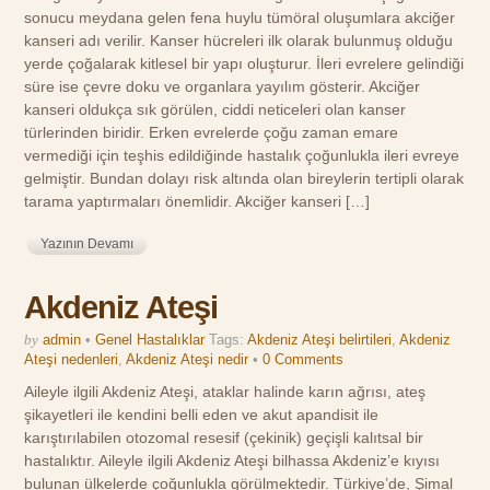
sonucu meydana gelen fena huylu tümöral oluşumlara akciğer
kanseri adı verilir. Kanser hücreleri ilk olarak bulunmuş olduğu
yerde çoğalarak kitlesel bir yapı oluşturur. İleri evrelere gelindiği
süre ise çevre doku ve organlara yayılım gösterir. Akciğer
kanseri oldukça sık görülen, ciddi neticeleri olan kanser
türlerinden biridir. Erken evrelerde çoğu zaman emare
vermediği için teşhis edildiğinde hastalık çoğunlukla ileri evreye
gelmiştir. Bundan dolayı risk altında olan bireylerin tertipli olarak
tarama yaptırmaları önemlidir. Akciğer kanseri […]
Yazının Devamı
Akdeniz Ateşi
by
admin
•
Genel Hastalıklar
Tags:
Akdeniz Ateşi belirtileri
,
Akdeniz
Ateşi nedenleri
,
Akdeniz Ateşi nedir
•
0 Comments
Aileyle ilgili Akdeniz Ateşi, ataklar halinde karın ağrısı, ateş
şikayetleri ile kendini belli eden ve akut apandisit ile
karıştırılabilen otozomal resesif (çekinik) geçişli kalıtsal bir
hastalıktır. Aileyle ilgili Akdeniz Ateşi bilhassa Akdeniz’e kıyısı
bulunan ülkelerde çoğunlukla görülmektedir. Türkiye’de, Şimal