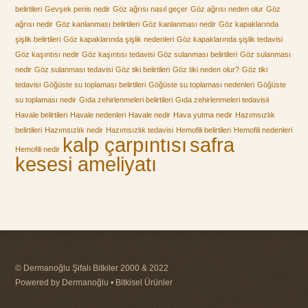
belirtileri
Gevşek penis nedir
Göz ağrısı nasıl geçer
Göz ağrısı neden olur
Göz
ağrısı nedir
Göz kanlanması belirtileri
Göz kanlanması nedir
Göz kapaklarında
şişlik belirtileri
Göz kapaklarında şişlik nedenleri
Göz kapaklarında şişlik tedavisi
Göz kaşıntısı nedir
Göz kaşıntısı tedavisi
Göz sulanması belirtileri
Göz sulanması
nedir
Göz sulanması tedavisi
Göz tiki belirtileri
Göz tiki neden olur?
Göz tiki
tedavisi
Göğüste su toplaması belirtileri
Göğüste su toplaması nedenleri
Göğüste
su toplaması nedir
Gıda zehirlenmeleri belirtileri
Gıda zehirlenmeleri tedavisii
Havale belirtileri
Havale nedenleri
Havale nedir
Hava yutma nedir
Hazımsızlık
belirtileri
Hazımsızlık nedir
Hazımsızlık tedavisi
Hemofili belirtileri
Hemofili nedenleri
kalp çarpıntısı
safra
Hemofili nedir
kesesi ameliyatı
© Dermanoğlu Şifalı Bitkiler 2000 & 2022
Powered by Dermanoğlu • Bitkisel Ürünler