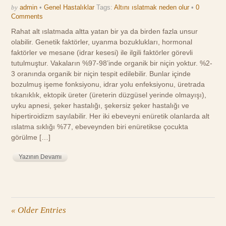
by
admin
•
Genel Hastalıklar
Tags:
Altını ıslatmak neden olur
•
0
Comments
Rahat alt ıslatmada altta yatan bir ya da birden fazla unsur
olabilir. Genetik faktörler, uyanma bozuklukları, hormonal
faktörler ve mesane (idrar kesesi) ile ilgili faktörler görevli
tutulmuştur. Vakaların %97-98’inde organik bir niçin yoktur. %2-
3 oranında organik bir niçin tespit edilebilir. Bunlar içinde
bozulmuş işeme fonksiyonu, idrar yolu enfeksiyonu, üretrada
tıkanıklık, ektopik üreter (üreterin düzgüsel yerinde olmayışı),
uyku apnesi, şeker hastalığı, şekersiz şeker hastalığı ve
hipertiroidizm sayılabilir. Her iki ebeveyni enüretik olanlarda alt
ıslatma sıklığı %77, ebeveynden biri enüretikse çocukta
görülme […]
Yazının Devamı
« Older Entries