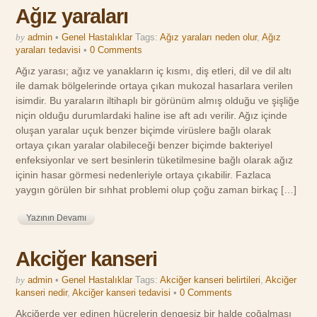
Ağız yaraları
by
admin
•
Genel Hastalıklar
Tags:
Ağız yaraları neden olur
,
Ağız
yaraları tedavisi
•
0 Comments
Ağız yarası; ağız ve yanakların iç kısmı, diş etleri, dil ve dil altı
ile damak bölgelerinde ortaya çıkan mukozal hasarlara verilen
isimdir. Bu yaraların iltihaplı bir görünüm almış olduğu ve şişliğe
niçin olduğu durumlardaki haline ise aft adı verilir. Ağız içinde
oluşan yaralar uçuk benzer biçimde virüslere bağlı olarak
ortaya çıkan yaralar olabileceği benzer biçimde bakteriyel
enfeksiyonlar ve sert besinlerin tüketilmesine bağlı olarak ağız
içinin hasar görmesi nedenleriyle ortaya çıkabilir. Fazlaca
yaygın görülen bir sıhhat problemi olup çoğu zaman birkaç […]
Yazının Devamı
Akciğer kanseri
by
admin
•
Genel Hastalıklar
Tags:
Akciğer kanseri belirtileri
,
Akciğer
kanseri nedir
,
Akciğer kanseri tedavisi
•
0 Comments
Akciğerde yer edinen hücrelerin dengesiz bir halde çoğalması