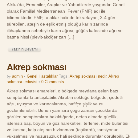
Afrika‘da, Ermeniler, Araplar ve Yahudilerde yaygındır. Genel
olarak Familial Mediterranean Fever (FMF) adı ile
bilinmektedir. FMF, ataklar halinde tekrarlayan, 3-4 gün
sürebilen, ateşin de eşlik etmiş olduğu karın zarında
iltihaplanma sebebiyle karın ağrısı, göğüs kafesinde ağrı ve
batma hissi (plevit-akciğer zarı […]
Yazının Devamı
Akrep sokması
by
admin
•
Genel Hastalıklar
Tags:
Akrep sokması nedir
,
Akrep
sokması tedavisi
•
0 Comments
Akrep sokması emareleri, o bölgede meydana gelen bazı
semptomlarla anlaşılabilir. Akrebin soktuğu bölgede, şiddetli
ağrı, uyuşma ve karıncalanma, hafifçe şişlik ve ısı
gözlemlenebilir. Bunun yanı sıra çoğu zaman çocuklarda
görülen semptomlara bakıldığında, nefes almada güçlük,
istemsiz baş, boyun ve göz hareketleri, terleme, mide bulantısı
ve kusma, kalp atışının hızlanması (taşikardi), tansiyonun
yükselmesi ve huzursuzluk hali şeklinde durumlar görülebilir. Ek