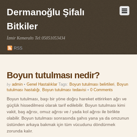
Dermanoğlu Şifalı
Bitkiler
İzmir Kemeraltı Tel:05051053434
RSS
Boyun tutulması nedir?
by
admin
•
Genel Hastalıklar
Tags:
Boyun tutulması belirtileri
,
Boyun
tutulması hastalığı
,
Boyun tutulması tedavisi
•
0 Comments
Boyun tutulması, başı bir yöne doğru hareket ettirirken ağrı ve
güçlük hissedilmesi olarak tarif edilebilir. Boyun tutulması kimi
vakit, baş ağrısı, omuz ağrısı ve / yada kol ağrısı ile birlikte
olabilir. Boyun tutulması sonrasında şahıs yana ya da omzunun
üstünden arkaya bakmak için tüm vücudunu döndürmek
zorunda kalır.