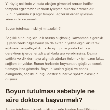
Yürüyüş şeklinde vücuda oksijen girmesini artıran hafifçe
tempolu egzersizler kasların iyileşme sürecini artıracaktır.
Bunun yanında kişi ağır tempolu egzersizlerden iyileşme
sürecinde kaçınmalıdır.
Boyun tutulması riski iyi mi azaltılır?
Sağlıklı bir duruş için, dik oturuş alışkanlığı kazanmanız gerekir.
İş yerinizdeki bilgisayarın ya da ekranın yüksekliğini artırarak
eğilmeleri engelleyebilir, fazla aynı pozisyonda kalmayı
gerektiren işlerde tertipli aralıklarla ara verebilirsiniz. Daima
sağlıklı ve dik durmaya alışmak ağrıları önlemek için uzun fakat
sağlam bir yoldur. Bunun haricinde boynunuzu güçlü ve esnek
tutmaya itina gösterin. Boynun kasları güçlü ve esnek
olduğunda, sağlıklı duruşu destek sunar ve spazm olasılığını
düşürür.
Boyun tutulması sebebiyle ne
süre doktora başvurmalı?
Boyun tutulması bir çok vakit yedi gün içinden kendiliğinden