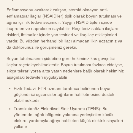
Enflamasyonu azaltarak çalışan, steroid olmayan anti-
enflamatuar ilaçlar (NSAID’ler) tipik olarak boyun tutulması ve
ağrısı için ilk tedavi seçimidir. Yaygın NSAID tipleri içinde
ibuprofen ve naproksen sayılabilir. Reçetesiz satılan ilaçların
riskleri, ihtimaller içinde yan tesirleri ve ilaç-ilaç etkileşimleri
vardır. Bu yüzden herhangi bir ilacı almadan ilkin eczacınız ya
da doktorunuz ile görüşmeniz gerekir.
Boyun tutulmasının şiddetine gore hekiminiz kas gevşetici
ilaçlar reçeteleyebilmektedir. Boyun tutulması fazlaca ciddiyse,
sıkça tekrarlıyorsa altta yatan nedenlere bağlı olarak hekiminiz
aşağıdaki tedavileri uygulayabilir:
Fizik Tedavi: FTR uzmanı tarafınca belirlenen boyun
güçlendirici egzersizler ağrıların hafifletmesine destek
olabilmektedir.
Transkutanöz Elektriksel Sinir Uyarımı (TENS): Bu
yöntemde, ağrılı bölgenin yakınına yerleştirilen küçük
elektrot yardımıyla ağrıyı hafifleten küçük elektrik sinyalleri
yollanır.