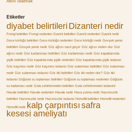
Altını ıslatmak
Etiketler
diyabet belirtileri
Dizanteri nedir
Frengi belirtileri
Frengi nedenleri
Gastrit belirtileri
Gastrit nedenleri
Gastrit nedir
Gece körlüğü belirtileri
Gece körlüğü nedenleri
Gece körlüğü nedir
Gevşek penis
belirtileri
Gevşek penis nedir
Göz ağrısı nasıl geçer
Göz ağrısı neden olur
Göz
ağrısı nedir
Göz kanlanması belirtileri
Göz kanlanması nedir
Göz kapaklarında
şişlik belirtileri
Göz kapaklarında şişlik nedenleri
Göz kapaklarında şişlik tedavisi
Göz kaşıntısı nedir
Göz kaşıntısı tedavisi
Göz sulanması belirtileri
Göz sulanması
nedir
Göz sulanması tedavisi
Göz tiki belirtileri
Göz tiki neden olur?
Göz tiki
tedavisi
Göğüste su toplaması belirtileri
Göğüste su toplaması nedenleri
Göğüste
su toplaması nedir
Gıda zehirlenmeleri belirtileri
Gıda zehirlenmeleri tedavisii
Havale belirtileri
Havale nedenleri
Havale nedir
Hava yutma nedir
Hazımsızlık
belirtileri
Hazımsızlık nedir
Hazımsızlık tedavisi
Hemofili belirtileri
Hemofili nedenleri
kalp çarpıntısı
safra
Hemofili nedir
kesesi ameliyatı