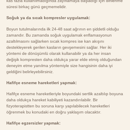
kas fazla kullanılmadığında zayıflamaya başladığı için dinlenme
süresi birkaç günü geçmemelidir.
Soğuk ya da sıcak kompresler uygulamak:
Boyun tutulmalarında ilk 24-48 saat ağrının en şiddetli olduğu
zamandır. Bu zamanda soğuk uygulamak enflamasyonun
azaltılmasını sağlarken sıcak kompres ise kan akışını
destekleyerek gerilen kasların gevşemesini sağlar. Her iki
yöntemi de dönüşümlü olarak kullanabilir ya da her insan
değişik kompresten daha oldukça yarar elde etmiş olduğundan
deneyim etme yanılma yöntemiyle size hangisinin daha iyi
geldiğini belirleyebilirsiniz.
Hafifçe esneme hareketleri yapmak:
Hafifçe esneme hareketleriyle boyundaki sertlik azaltılıp boyuna
daha oldukça hareket kabiliyeti kazandırılabilir. Bir
fizyoterapistten bu soruna karşı yapılabilecek hareketleri
öğrenmek bu konudaki en doğru yaklaşım olacaktır.
Hafifçe egzersizler yapmak: