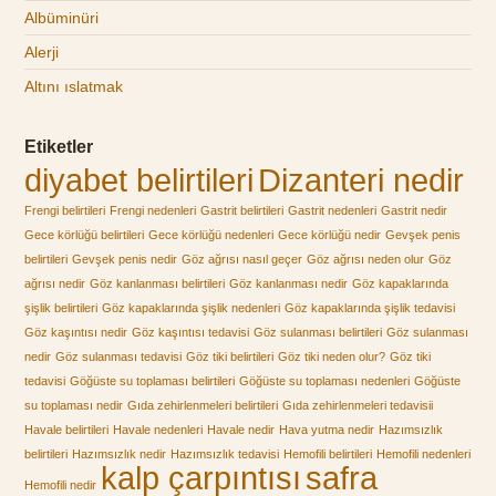
Albüminüri
Alerji
Altını ıslatmak
Etiketler
diyabet belirtileri
Dizanteri nedir
Frengi belirtileri
Frengi nedenleri
Gastrit belirtileri
Gastrit nedenleri
Gastrit nedir
Gece körlüğü belirtileri
Gece körlüğü nedenleri
Gece körlüğü nedir
Gevşek penis
belirtileri
Gevşek penis nedir
Göz ağrısı nasıl geçer
Göz ağrısı neden olur
Göz
ağrısı nedir
Göz kanlanması belirtileri
Göz kanlanması nedir
Göz kapaklarında
şişlik belirtileri
Göz kapaklarında şişlik nedenleri
Göz kapaklarında şişlik tedavisi
Göz kaşıntısı nedir
Göz kaşıntısı tedavisi
Göz sulanması belirtileri
Göz sulanması
nedir
Göz sulanması tedavisi
Göz tiki belirtileri
Göz tiki neden olur?
Göz tiki
tedavisi
Göğüste su toplaması belirtileri
Göğüste su toplaması nedenleri
Göğüste
su toplaması nedir
Gıda zehirlenmeleri belirtileri
Gıda zehirlenmeleri tedavisii
Havale belirtileri
Havale nedenleri
Havale nedir
Hava yutma nedir
Hazımsızlık
belirtileri
Hazımsızlık nedir
Hazımsızlık tedavisi
Hemofili belirtileri
Hemofili nedenleri
kalp çarpıntısı
safra
Hemofili nedir