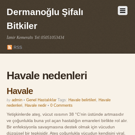
Dermanoğlu Şifalı
Bitkiler
İzmir Kemeraltı Tel:05051053434
RSS
Havale nedenleri
Havale
by
admin
•
Genel Hastalıklar
Tags:
Havale belirtileri
,
Havale
nedenleri
,
Havale nedir
•
0 Comments
Yetişkinlerde ateş, vücut ısısının 38 °C’nin üstünde artmasıdır
ve çoğunlukla buna yol açan hastalığın emareleri birlikte rol alır.
Bir enfeksiyonla savaşmasına destek olmak için vücudun
düzgüsel bir tepkisidir. Ateş çoğunlukla vücudun kendisini viral,