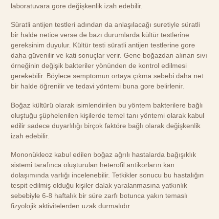
laboratuvara gore değişkenlik izah edebilir.
Süratli antijen testleri adından da anlaşılacağı suretiyle süratli
bir halde netice verse de bazı durumlarda kültür testlerine
gereksinim duyulur. Kültür testi süratli antijen testlerine gore
daha güvenilir ve kati sonuçlar verir. Gene boğazdan alınan sıvı
örneğinin değişik bakteriler yönünden de kontrol edilmesi
gerekebilir. Böylece semptomun ortaya çıkma sebebi daha net
bir halde öğrenilir ve tedavi yöntemi buna gore belirlenir.
Boğaz kültürü olarak isimlendirilen bu yöntem bakterilere bağlı
oluştuğu şüphelenilen kişilerde temel tanı yöntemi olarak kabul
edilir sadece duyarlılığı birçok faktöre bağlı olarak değişkenlik
izah edebilir.
Mononükleoz kabul edilen boğaz ağrılı hastalarda bağışıklık
sistemi tarafınca oluşturulan heterofil antikorların kan
dolaşımında varlığı incelenebilir. Tetkikler sonucu bu hastalığın
tespit edilmiş olduğu kişiler dalak yaralanmasına yatkınlık
sebebiyle 6-8 haftalık bir süre zarfı botunca yakın temaslı
fizyolojik aktivitelerden uzak durmalıdır.