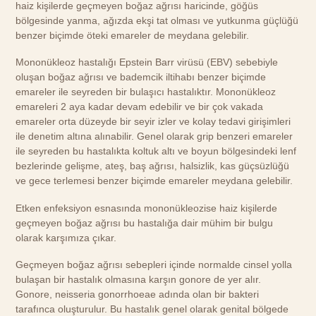
haiz kişilerde geçmeyen boğaz ağrısı haricinde, göğüs
bölgesinde yanma, ağızda ekşi tat olması ve yutkunma güçlüğü
benzer biçimde öteki emareler de meydana gelebilir.
Mononükleoz hastalığı Epstein Barr virüsü (EBV) sebebiyle
oluşan boğaz ağrısı ve bademcik iltihabı benzer biçimde
emareler ile seyreden bir bulaşıcı hastalıktır. Mononükleoz
emareleri 2 aya kadar devam edebilir ve bir çok vakada
emareler orta düzeyde bir seyir izler ve kolay tedavi girişimleri
ile denetim altına alınabilir. Genel olarak grip benzeri emareler
ile seyreden bu hastalıkta koltuk altı ve boyun bölgesindeki lenf
bezlerinde gelişme, ateş, baş ağrısı, halsizlik, kas güçsüzlüğü
ve gece terlemesi benzer biçimde emareler meydana gelebilir.
Etken enfeksiyon esnasında mononükleozise haiz kişilerde
geçmeyen boğaz ağrısı bu hastalığa dair mühim bir bulgu
olarak karşımıza çıkar.
Geçmeyen boğaz ağrısı sebepleri içinde normalde cinsel yolla
bulaşan bir hastalık olmasına karşın gonore de yer alır.
Gonore, neisseria gonorrhoeae adında olan bir bakteri
tarafınca oluşturulur. Bu hastalık genel olarak genital bölgede