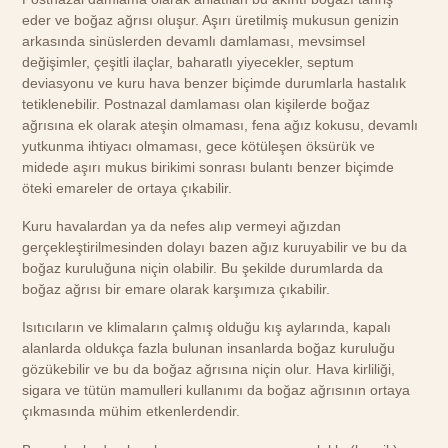
eder ve boğaz ağrısı oluşur. Aşırı üretilmiş mukusun genizin
arkasında sinüslerden devamlı damlaması, mevsimsel
değişimler, çeşitli ilaçlar, baharatlı yiyecekler, septum
deviasyonu ve kuru hava benzer biçimde durumlarla hastalık
tetiklenebilir. Postnazal damlaması olan kişilerde boğaz
ağrısına ek olarak ateşin olmaması, fena ağız kokusu, devamlı
yutkunma ihtiyacı olmaması, gece kötüleşen öksürük ve
midede aşırı mukus birikimi sonrası bulantı benzer biçimde
öteki emareler de ortaya çıkabilir.
Kuru havalardan ya da nefes alıp vermeyi ağızdan
gerçekleştirilmesinden dolayı bazen ağız kuruyabilir ve bu da
boğaz kuruluğuna niçin olabilir. Bu şekilde durumlarda da
boğaz ağrısı bir emare olarak karşımıza çıkabilir.
Isıtıcıların ve klimaların çalmış olduğu kış aylarında, kapalı
alanlarda oldukça fazla bulunan insanlarda boğaz kuruluğu
gözükebilir ve bu da boğaz ağrısına niçin olur. Hava kirliliği,
sigara ve tütün mamulleri kullanımı da boğaz ağrısının ortaya
çıkmasında mühim etkenlerdendir.