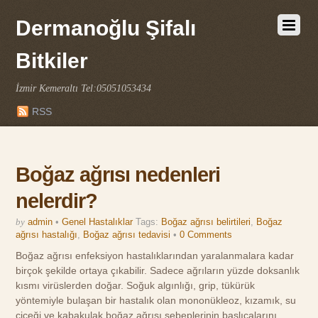
Dermanoğlu Şifalı
Bitkiler
İzmir Kemeraltı Tel:05051053434
RSS
Boğaz ağrısı nedenleri
nelerdir?
by
admin
•
Genel Hastalıklar
Tags:
Boğaz ağrısı belirtileri
,
Boğaz
ağrısı hastalığı
,
Boğaz ağrısı tedavisi
•
0 Comments
Boğaz ağrısı enfeksiyon hastalıklarından yaralanmalara kadar
birçok şekilde ortaya çıkabilir. Sadece ağrıların yüzde doksanlık
kısmı virüslerden doğar. Soğuk algınlığı, grip, tükürük
yöntemiyle bulaşan bir hastalık olan mononükleoz, kızamık, su
çiçeği ve kabakulak boğaz ağrısı sebeplerinin başlıcalarını