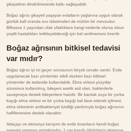
şikayetinin dindirilmesinde katkı sağlayabilir.
Boğaz ağrısı şikayeti yaşayan evlatların yaşlarına uygun olarak
günlük kafi oranda sıvı tüketmeleri de mühim bir mevzudur.
Bilhassa 1 yaşından ufak ufaklıklara hangi nedenle olursa olsun
çeşitli hastalıkları tetikleyebileceği için bal verilmemesi önerilir.
Boğaz ağrısının bitkisel tedavisi
var mıdır?
Boğaz ağrısı iyi mi geçer sorusunun birçok cevabı vardır. Evde
uygulanacak bazı yöntemler etkili olurken bazı bitkisel
yöntemler de tedavide kullanılabilir. Elma sirkesi yüzyıllar
süresince kullanılmış, bileşeni asetik asit olan, bakterilerle
savaşmaya destek bileşenlere haizdir. Bir bardak suya bir çorba
kaşığı elma sirkesi ve bir çorba kaşığı bal ilave ederek içilmesi,
elma sirkesinin antibakteriyel özelliği yardımıyla boğaz ağrısının
hafiflemesine destek olacaktır.
Adaçayı ve ekinezya karışımı ile evde insanların kendi boğaz
spreyini yapması mümkündür. 1 çay kaşığı öğütülmüş ekinezya