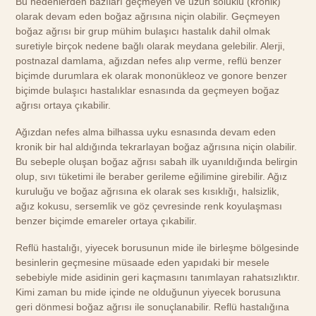
Bu nedenlerden bazıları geçmeyen ve uzun soluklu (kronik)
olarak devam eden boğaz ağrısına niçin olabilir. Geçmeyen
boğaz ağrısı bir grup mühim bulaşıcı hastalık dahil olmak
suretiyle birçok nedene bağlı olarak meydana gelebilir. Alerji,
postnazal damlama, ağızdan nefes alıp verme, reflü benzer
biçimde durumlara ek olarak mononükleoz ve gonore benzer
biçimde bulaşıcı hastalıklar esnasında da geçmeyen boğaz
ağrısı ortaya çıkabilir.
Ağızdan nefes alma bilhassa uyku esnasında devam eden
kronik bir hal aldığında tekrarlayan boğaz ağrısına niçin olabilir.
Bu sebeple oluşan boğaz ağrısı sabah ilk uyanıldığında belirgin
olup, sıvı tüketimi ile beraber gerileme eğilimine girebilir. Ağız
kuruluğu ve boğaz ağrısına ek olarak ses kısıklığı, halsizlik,
ağız kokusu, sersemlik ve göz çevresinde renk koyulaşması
benzer biçimde emareler ortaya çıkabilir.
Reflü hastalığı, yiyecek borusunun mide ile birleşme bölgesinde
besinlerin geçmesine müsaade eden yapıdaki bir mesele
sebebiyle mide asidinin geri kaçmasını tanımlayan rahatsızlıktır.
Kimi zaman bu mide içinde ne olduğunun yiyecek borusuna
geri dönmesi boğaz ağrısı ile sonuçlanabilir. Reflü hastalığına