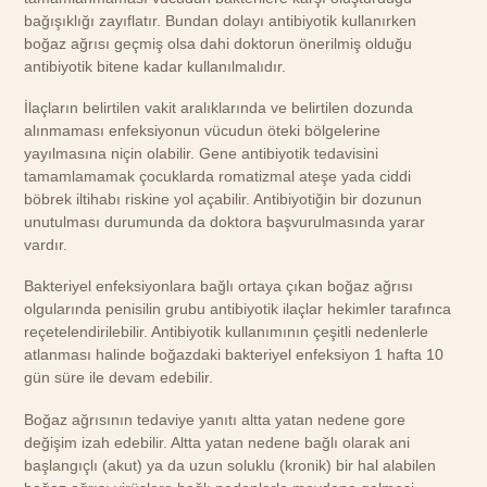
bağışıklığı zayıflatır. Bundan dolayı antibiyotik kullanırken
boğaz ağrısı geçmiş olsa dahi doktorun önerilmiş olduğu
antibiyotik bitene kadar kullanılmalıdır.
İlaçların belirtilen vakit aralıklarında ve belirtilen dozunda
alınmaması enfeksiyonun vücudun öteki bölgelerine
yayılmasına niçin olabilir. Gene antibiyotik tedavisini
tamamlamamak çocuklarda romatizmal ateşe yada ciddi
böbrek iltihabı riskine yol açabilir. Antibiyotiğin bir dozunun
unutulması durumunda da doktora başvurulmasında yarar
vardır.
Bakteriyel enfeksiyonlara bağlı ortaya çıkan boğaz ağrısı
olgularında penisilin grubu antibiyotik ilaçlar hekimler tarafınca
reçetelendirilebilir. Antibiyotik kullanımının çeşitli nedenlerle
atlanması halinde boğazdaki bakteriyel enfeksiyon 1 hafta 10
gün süre ile devam edebilir.
Boğaz ağrısının tedaviye yanıtı altta yatan nedene gore
değişim izah edebilir. Altta yatan nedene bağlı olarak ani
başlangıçlı (akut) ya da uzun soluklu (kronik) bir hal alabilen