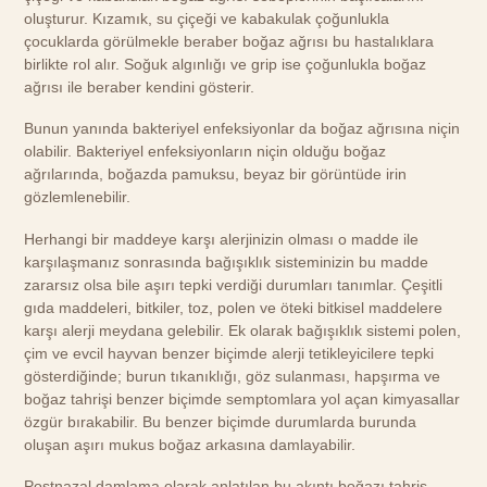
oluşturur. Kızamık, su çiçeği ve kabakulak çoğunlukla
çocuklarda görülmekle beraber boğaz ağrısı bu hastalıklara
birlikte rol alır. Soğuk algınlığı ve grip ise çoğunlukla boğaz
ağrısı ile beraber kendini gösterir.
Bunun yanında bakteriyel enfeksiyonlar da boğaz ağrısına niçin
olabilir. Bakteriyel enfeksiyonların niçin olduğu boğaz
ağrılarında, boğazda pamuksu, beyaz bir görüntüde irin
gözlemlenebilir.
Herhangi bir maddeye karşı alerjinizin olması o madde ile
karşılaşmanız sonrasında bağışıklık sisteminizin bu madde
zararsız olsa bile aşırı tepki verdiği durumları tanımlar. Çeşitli
gıda maddeleri, bitkiler, toz, polen ve öteki bitkisel maddelere
karşı alerji meydana gelebilir. Ek olarak bağışıklık sistemi polen,
çim ve evcil hayvan benzer biçimde alerji tetikleyicilere tepki
gösterdiğinde; burun tıkanıklığı, göz sulanması, hapşırma ve
boğaz tahrişi benzer biçimde semptomlara yol açan kimyasallar
özgür bırakabilir. Bu benzer biçimde durumlarda burunda
oluşan aşırı mukus boğaz arkasına damlayabilir.
Postnazal damlama olarak anlatılan bu akıntı boğazı tahriş