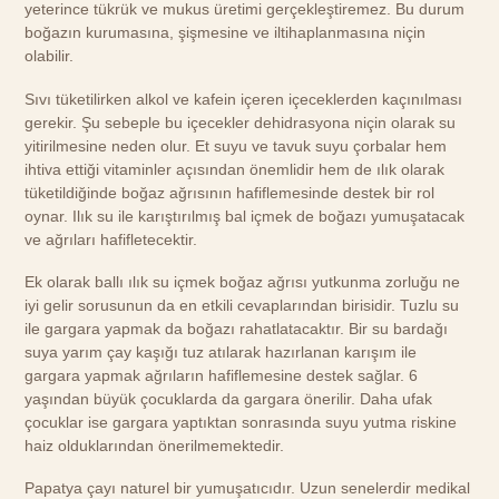
yeterince tükrük ve mukus üretimi gerçekleştiremez. Bu durum
boğazın kurumasına, şişmesine ve iltihaplanmasına niçin
olabilir.
Sıvı tüketilirken alkol ve kafein içeren içeceklerden kaçınılması
gerekir. Şu sebeple bu içecekler dehidrasyona niçin olarak su
yitirilmesine neden olur. Et suyu ve tavuk suyu çorbalar hem
ihtiva ettiği vitaminler açısından önemlidir hem de ılık olarak
tüketildiğinde boğaz ağrısının hafiflemesinde destek bir rol
oynar. Ilık su ile karıştırılmış bal içmek de boğazı yumuşatacak
ve ağrıları hafifletecektir.
Ek olarak ballı ılık su içmek boğaz ağrısı yutkunma zorluğu ne
iyi gelir sorusunun da en etkili cevaplarından birisidir. Tuzlu su
ile gargara yapmak da boğazı rahatlatacaktır. Bir su bardağı
suya yarım çay kaşığı tuz atılarak hazırlanan karışım ile
gargara yapmak ağrıların hafiflemesine destek sağlar. 6
yaşından büyük çocuklarda da gargara önerilir. Daha ufak
çocuklar ise gargara yaptıktan sonrasında suyu yutma riskine
haiz olduklarından önerilmemektedir.
Papatya çayı naturel bir yumuşatıcıdır. Uzun senelerdir medikal