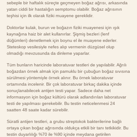
sebeple bir haftalık süreçte geçmeyen boğaz ağrısı, arkasında
yatan ciddi bir hastalığın semptomu olabilir. Boğaz ağrısının
teşhisi için ilk olarak fiziki muayene gereklidir.
Doktorlar kulak, burun ve boğazın fiziki muayenesi için ışık
kaynağına haiz bir alet kullanırlar. Şişmiş bezleri (lenf
düğümleri) denetlemek için boynu el ile muayene ederler.
Steteskop vesilesiyle nefes alıp vermenin düzgüsel olup
olmadığı mevzusunda da dinleme yaparlar.
Tüm bunların haricinde laboratuvar testleri de yapılabilir. Ağrılı
boğazdan örnek almak için pamuklu bir çubuğun boğaz sıvısına
sürülmesi yöntemiyle örnek alınır. Bu örnek laboratuvar
ortamında incelenir. Bir çok laboratuvar birkaç dakika içinde
sonuçlanabilecek antijen testi yapar. Sadece daha net
informasyon için boğaz kültürü olarak adlandırılan laboratuvar
testi de yapılması gerekebilir. Bu testin neticelenmesi 24
saatten 48 saate kadar sürebilir.
Süratli antijen testleri, a grubu streptokok bakterilerine bağlı
ortaya çıkan boğaz ağrısında oldukça etkili bir tanı tetkikidir. Bu
testin duyarlılığı %70 ile %90 içinde meydana getirilen