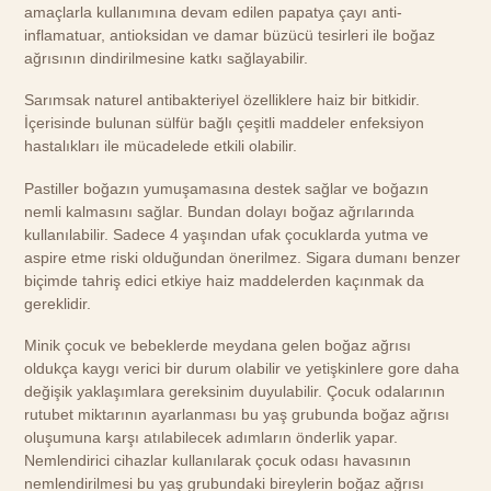
amaçlarla kullanımına devam edilen papatya çayı anti-
inflamatuar, antioksidan ve damar büzücü tesirleri ile boğaz
ağrısının dindirilmesine katkı sağlayabilir.
Sarımsak naturel antibakteriyel özelliklere haiz bir bitkidir.
İçerisinde bulunan sülfür bağlı çeşitli maddeler enfeksiyon
hastalıkları ile mücadelede etkili olabilir.
Pastiller boğazın yumuşamasına destek sağlar ve boğazın
nemli kalmasını sağlar. Bundan dolayı boğaz ağrılarında
kullanılabilir. Sadece 4 yaşından ufak çocuklarda yutma ve
aspire etme riski olduğundan önerilmez. Sigara dumanı benzer
biçimde tahriş edici etkiye haiz maddelerden kaçınmak da
gereklidir.
Minik çocuk ve bebeklerde meydana gelen boğaz ağrısı
oldukça kaygı verici bir durum olabilir ve yetişkinlere gore daha
değişik yaklaşımlara gereksinim duyulabilir. Çocuk odalarının
rutubet miktarının ayarlanması bu yaş grubunda boğaz ağrısı
oluşumuna karşı atılabilecek adımların önderlik yapar.
Nemlendirici cihazlar kullanılarak çocuk odası havasının
nemlendirilmesi bu yaş grubundaki bireylerin boğaz ağrısı