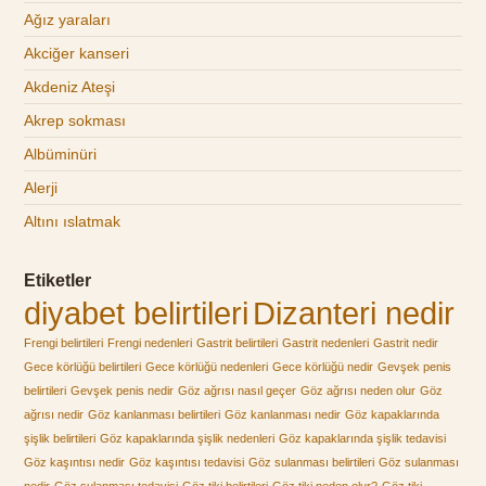
Ağız yaraları
Akciğer kanseri
Akdeniz Ateşi
Akrep sokması
Albüminüri
Alerji
Altını ıslatmak
Etiketler
diyabet belirtileri
Dizanteri nedir
Frengi belirtileri
Frengi nedenleri
Gastrit belirtileri
Gastrit nedenleri
Gastrit nedir
Gece körlüğü belirtileri
Gece körlüğü nedenleri
Gece körlüğü nedir
Gevşek penis
belirtileri
Gevşek penis nedir
Göz ağrısı nasıl geçer
Göz ağrısı neden olur
Göz
ağrısı nedir
Göz kanlanması belirtileri
Göz kanlanması nedir
Göz kapaklarında
şişlik belirtileri
Göz kapaklarında şişlik nedenleri
Göz kapaklarında şişlik tedavisi
Göz kaşıntısı nedir
Göz kaşıntısı tedavisi
Göz sulanması belirtileri
Göz sulanması