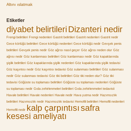
Altını ıslatmak
Etiketler
diyabet belirtileri
Dizanteri nedir
Frengi belirtileri
Frengi nedenleri
Gastrit belirtileri
Gastrit nedenleri
Gastrit nedir
Gece körlüğü belirtileri
Gece körlüğü nedenleri
Gece körlüğü nedir
Gevşek penis
belirtileri
Gevşek penis nedir
Göz ağrısı nasıl geçer
Göz ağrısı neden olur
Göz
ağrısı nedir
Göz kanlanması belirtileri
Göz kanlanması nedir
Göz kapaklarında
şişlik belirtileri
Göz kapaklarında şişlik nedenleri
Göz kapaklarında şişlik tedavisi
Göz kaşıntısı nedir
Göz kaşıntısı tedavisi
Göz sulanması belirtileri
Göz sulanması
nedir
Göz sulanması tedavisi
Göz tiki belirtileri
Göz tiki neden olur?
Göz tiki
tedavisi
Göğüste su toplaması belirtileri
Göğüste su toplaması nedenleri
Göğüste
su toplaması nedir
Gıda zehirlenmeleri belirtileri
Gıda zehirlenmeleri tedavisii
Havale belirtileri
Havale nedenleri
Havale nedir
Hava yutma nedir
Hazımsızlık
belirtileri
Hazımsızlık nedir
Hazımsızlık tedavisi
Hemofili belirtileri
Hemofili nedenleri
kalp çarpıntısı
safra
Hemofili nedir
kesesi ameliyatı