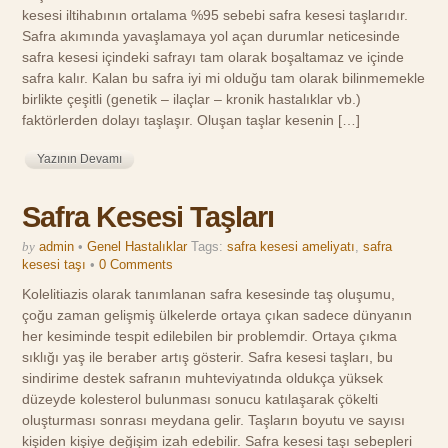
kesesi iltihabının ortalama %95 sebebi safra kesesi taşlarıdır.
Safra akımında yavaşlamaya yol açan durumlar neticesinde
safra kesesi içindeki safrayı tam olarak boşaltamaz ve içinde
safra kalır. Kalan bu safra iyi mi olduğu tam olarak bilinmemekle
birlikte çeşitli (genetik – ilaçlar – kronik hastalıklar vb.)
faktörlerden dolayı taşlaşır. Oluşan taşlar kesenin […]
Yazının Devamı
Safra Kesesi Taşları
by
admin
•
Genel Hastalıklar
Tags:
safra kesesi ameliyatı
,
safra
kesesi taşı
•
0 Comments
Kolelitiazis olarak tanımlanan safra kesesinde taş oluşumu,
çoğu zaman gelişmiş ülkelerde ortaya çıkan sadece dünyanın
her kesiminde tespit edilebilen bir problemdir. Ortaya çıkma
sıklığı yaş ile beraber artış gösterir. Safra kesesi taşları, bu
sindirime destek safranın muhteviyatında oldukça yüksek
düzeyde kolesterol bulunması sonucu katılaşarak çökelti
oluşturması sonrası meydana gelir. Taşların boyutu ve sayısı
kişiden kişiye değişim izah edebilir. Safra kesesi taşı sebepleri