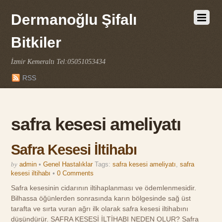
Dermanoğlu Şifalı
Bitkiler
İzmir Kemeraltı Tel:05051053434
RSS
safra kesesi ameliyatı
Safra Kesesi İltihabı
by
admin
•
Genel Hastalıklar
Tags:
safra kesesi ameliyatı
,
safra
kesesi iltihabı
•
0 Comments
Safra kesesinin cidarının iltihaplanması ve ödemlenmesidir.
Bilhassa öğünlerden sonrasında karın bölgesinde sağ üst
tarafta ve sırta vuran ağrı ilk olarak safra kesesi iltihabını
düşündürür. SAFRA KESESİ İLTİHABI NEDEN OLUR? Safra