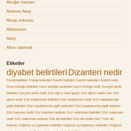
Akciğer kanseri
Akdeniz Ateşi
Akrep sokması
Albüminüri
Alerji
Altını ıslatmak
Etiketler
diyabet belirtileri
Dizanteri nedir
Frengi belirtileri
Frengi nedenleri
Gastrit belirtileri
Gastrit nedenleri
Gastrit nedir
Gece körlüğü belirtileri
Gece körlüğü nedenleri
Gece körlüğü nedir
Gevşek penis
belirtileri
Gevşek penis nedir
Göz ağrısı nasıl geçer
Göz ağrısı neden olur
Göz
ağrısı nedir
Göz kanlanması belirtileri
Göz kanlanması nedir
Göz kapaklarında
şişlik belirtileri
Göz kapaklarında şişlik nedenleri
Göz kapaklarında şişlik tedavisi
Göz kaşıntısı nedir
Göz kaşıntısı tedavisi
Göz sulanması belirtileri
Göz sulanması
nedir
Göz sulanması tedavisi
Göz tiki belirtileri
Göz tiki neden olur?
Göz tiki
tedavisi
Göğüste su toplaması belirtileri
Göğüste su toplaması nedenleri
Göğüste