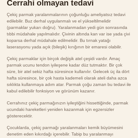
Cerrahi olmayan tedavi
Çekiç parmak yaralanmalarının çoğunluğu ameliyatsız tedavi
edilebilir. Buz derhal uygulanmalı ve el yükseltilmelidir
(parmaklar yukarı doğru). Yaralanmadan yedi gün sonrasında
tıbbi müdahale yapılmalıdır. Çivinin altında kan var ise yada çivi
koparsa derhal müdahale edilmelidir. Bu tırnak yatağı
laserasyonu yada açık (bileşik) kırığının bir emaresi olabilir.
Çekiç parmaklar için birçok değişik atel çeşidi vardır. Amaç
parmak ucunu tendon iyileşene kadar düz tutmaktır. Bir çok
süre, bir atel sekiz hafta süresince kullanılır. Gelecek üç ila dört
hafta süresince, bir çok hasta kademeli olarak ateli daha azca
sıklıkta kullanmaya adım atar. Parmak çoğu zaman bu tedavi ile
kabul edilebilir fonksiyon ve görünüm kazanır.
Cerrahınız çekiç parmağınızın iyileştiğini hissettiğinde, parmak
ucundaki hareketleri yeniden kazanmak için egzersizler
gösterecektir.
Çocuklarda, çekiç parmağı yaralanmaları kemik büyümesini
denetim eden kıkırdağı içerebilir. Tabip bu yaralanmayı