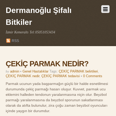
Dermanoğlu Şifalı
Bitkiler
İzmir Kemeraltı Tel:05051053434
RSS
ÇEKİÇ PARMAK NEDİR?
by
admin
•
Genel Hastalıklar
Tags:
ÇEKİÇ PARMAK belirtileri
,
ÇEKİÇ PARMAK nedir
,
ÇEKİÇ PARMAK tedavisi
•
0 Comments
Parmak ucunun yada başparmağın güçlü bir halde esnetilmesi
durumunda çekiç parmağı hasarı oluşur. Kuvvet, parmak ucu
eklemini halleden tendonun yaralanmasına niçin olur. Beyzbol
parmağı yaralanmasına da beyzbol sporunun sakatlanması
olarak da atıfta bulunulur, zira çoğu zaman beyzbol oyuncuları
içinde yaygın bir durumdur.