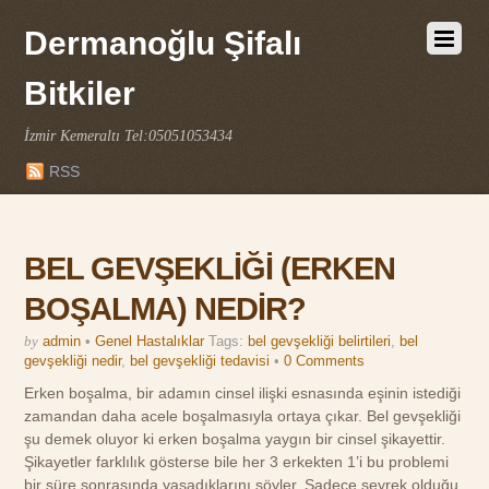
Dermanoğlu Şifalı
Bitkiler
İzmir Kemeraltı Tel:05051053434
RSS
BEL GEVŞEKLİĞİ (ERKEN
BOŞALMA) NEDİR?
by
admin
•
Genel Hastalıklar
Tags:
bel gevşekliği belirtileri
,
bel
gevşekliği nedir
,
bel gevşekliği tedavisi
•
0 Comments
Erken boşalma, bir adamın cinsel ilişki esnasında eşinin istediği
zamandan daha acele boşalmasıyla ortaya çıkar. Bel gevşekliği
şu demek oluyor ki erken boşalma yaygın bir cinsel şikayettir.
Şikayetler farklılık gösterse bile her 3 erkekten 1’i bu problemi
bir süre sonrasında yaşadıklarını söyler. Sadece seyrek olduğu