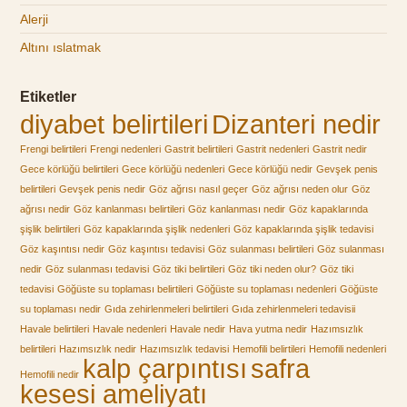
Alerji
Altını ıslatmak
Etiketler
diyabet belirtileri
Dizanteri nedir
Frengi belirtileri
Frengi nedenleri
Gastrit belirtileri
Gastrit nedenleri
Gastrit nedir
Gece körlüğü belirtileri
Gece körlüğü nedenleri
Gece körlüğü nedir
Gevşek penis
belirtileri
Gevşek penis nedir
Göz ağrısı nasıl geçer
Göz ağrısı neden olur
Göz
ağrısı nedir
Göz kanlanması belirtileri
Göz kanlanması nedir
Göz kapaklarında
şişlik belirtileri
Göz kapaklarında şişlik nedenleri
Göz kapaklarında şişlik tedavisi
Göz kaşıntısı nedir
Göz kaşıntısı tedavisi
Göz sulanması belirtileri
Göz sulanması
nedir
Göz sulanması tedavisi
Göz tiki belirtileri
Göz tiki neden olur?
Göz tiki
tedavisi
Göğüste su toplaması belirtileri
Göğüste su toplaması nedenleri
Göğüste
su toplaması nedir
Gıda zehirlenmeleri belirtileri
Gıda zehirlenmeleri tedavisii
Havale belirtileri
Havale nedenleri
Havale nedir
Hava yutma nedir
Hazımsızlık
belirtileri
Hazımsızlık nedir
Hazımsızlık tedavisi
Hemofili belirtileri
Hemofili nedenleri
kalp çarpıntısı
safra
Hemofili nedir
kesesi ameliyatı