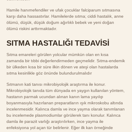
Hamile hanımefendiler ve ufak çocuklar falciparum sıtmasına
karşı daha hassastırlar. Hamilelerde sıtma; ciddi hastalık, anne
ölümü, düşük, düşük doğum ağırlıklı bebek ve yeni doğan
ölümü riskini arttırmaktadır.
SITMA HASTALIĞI TEDAVİSİ
Sıtma emareleri görülen yolcular mümkün olan en kısa
zamanda bir tıbbi değerlendirmeden geçmelidir. Sıtma-endemik
bir ülkeden kısa bir süre ilkin dönen ve ateşi olan hastalarda
sıtma kesinlikle göz önünde bulundurulmalıdır
Sıtmanın kati tanısı mikrobiyolojik araştırma ile konur.
Mikrobiyolojik tanıda tüm dünyada en yaygın kullanılan yöntem,
hastanın parmak ucundan alınan kanın lama yayılıp
boyanmasıyla hazırlanan preparatların ışık mikroskobu altında
incelenmesidir. Kalınca damla ve ince yayma olarak tanımlanan
bu incelemede plasmodiumlar görülerek tanı konulur. Kalınca
damla ile parazit varlığı araştırılırken, ince yayma ile
enfeksiyona yol açan tür belirlenir. Eğer ilk kan örneğinde