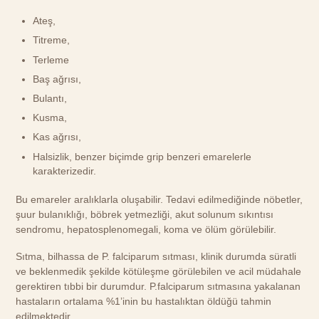
Ateş,
Titreme,
Terleme
Baş ağrısı,
Bulantı,
Kusma,
Kas ağrısı,
Halsizlik, benzer biçimde grip benzeri emarelerle
karakterizedir.
Bu emareler aralıklarla oluşabilir. Tedavi edilmediğinde nöbetler,
şuur bulanıklığı, böbrek yetmezliği, akut solunum sıkıntısı
sendromu, hepatosplenomegali, koma ve ölüm görülebilir.
Sıtma, bilhassa de P. falciparum sıtması, klinik durumda süratli
ve beklenmedik şekilde kötüleşme görülebilen ve acil müdahale
gerektiren tıbbi bir durumdur. P.falciparum sıtmasına yakalanan
hastaların ortalama %1’inin bu hastalıktan öldüğü tahmin
edilmektedir.