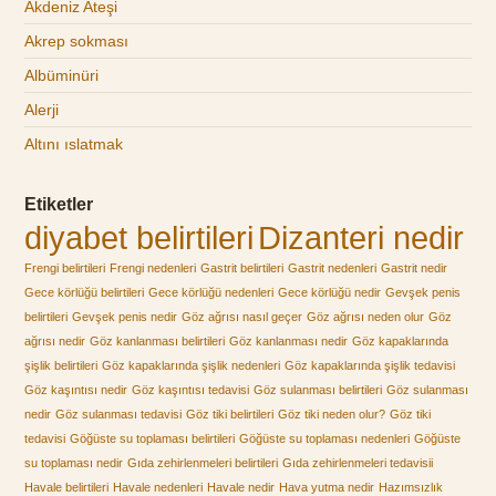
Akdeniz Ateşi
Akrep sokması
Albüminüri
Alerji
Altını ıslatmak
Etiketler
diyabet belirtileri
Dizanteri nedir
Frengi belirtileri
Frengi nedenleri
Gastrit belirtileri
Gastrit nedenleri
Gastrit nedir
Gece körlüğü belirtileri
Gece körlüğü nedenleri
Gece körlüğü nedir
Gevşek penis
belirtileri
Gevşek penis nedir
Göz ağrısı nasıl geçer
Göz ağrısı neden olur
Göz
ağrısı nedir
Göz kanlanması belirtileri
Göz kanlanması nedir
Göz kapaklarında
şişlik belirtileri
Göz kapaklarında şişlik nedenleri
Göz kapaklarında şişlik tedavisi
Göz kaşıntısı nedir
Göz kaşıntısı tedavisi
Göz sulanması belirtileri
Göz sulanması
nedir
Göz sulanması tedavisi
Göz tiki belirtileri
Göz tiki neden olur?
Göz tiki
tedavisi
Göğüste su toplaması belirtileri
Göğüste su toplaması nedenleri
Göğüste
su toplaması nedir
Gıda zehirlenmeleri belirtileri
Gıda zehirlenmeleri tedavisii
Havale belirtileri
Havale nedenleri
Havale nedir
Hava yutma nedir
Hazımsızlık