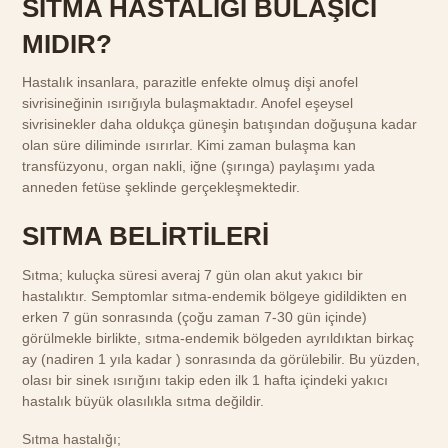
SITMA HASTALIĞI BULAŞICI
MIDIR?
Hastalık insanlara, parazitle enfekte olmuş dişi anofel
sivrisineğinin ısırığıyla bulaşmaktadır. Anofel eşeysel
sivrisinekler daha oldukça güneşin batışından doğuşuna kadar
olan süre diliminde ısırırlar. Kimi zaman bulaşma kan
transfüzyonu, organ nakli, iğne (şırınga) paylaşımı yada
anneden fetüse şeklinde gerçekleşmektedir.
SITMA BELİRTİLERİ
Sıtma; kuluçka süresi averaj 7 gün olan akut yakıcı bir
hastalıktır. Semptomlar sıtma-endemik bölgeye gidildikten en
erken 7 gün sonrasında (çoğu zaman 7-30 gün içinde)
görülmekle birlikte, sıtma-endemik bölgeden ayrıldıktan birkaç
ay (nadiren 1 yıla kadar ) sonrasında da görülebilir. Bu yüzden,
olası bir sinek ısırığını takip eden ilk 1 hafta içindeki yakıcı
hastalık büyük olasılıkla sıtma değildir.
Sıtma hastalığı;