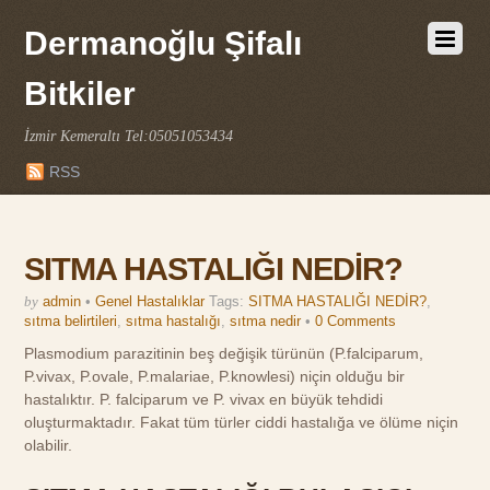
Dermanoğlu Şifalı
Bitkiler
İzmir Kemeraltı Tel:05051053434
RSS
SITMA HASTALIĞI NEDİR?
by
admin
•
Genel Hastalıklar
Tags:
SITMA HASTALIĞI NEDİR?
,
sıtma belirtileri
,
sıtma hastalığı
,
sıtma nedir
•
0 Comments
Plasmodium parazitinin beş değişik türünün (P.falciparum,
P.vivax, P.ovale, P.malariae, P.knowlesi) niçin olduğu bir
hastalıktır. P. falciparum ve P. vivax en büyük tehdidi
oluşturmaktadır. Fakat tüm türler ciddi hastalığa ve ölüme niçin
olabilir.