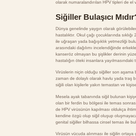
olarak numaralandırılan HPV tipleri de el ve
Siğiller Bulaşıcı Mıdır
Dünya genelinde yaygın olarak görülebilen 
hastalıktır. Okul çağı çocuklarında sıklığı 
ile uğraşan yada bağışıklık yetmezliği buluna
arasındaki dağılımı incelendiğinde erkekle
kanseröz olmayan bu şişlikler derinin yüz
hastalığın öteki insanlara yayılmasındaki 
Virüslerin niçin olduğu siğiller son aşama bu
zaman de dolaylı olarak havlu yada traş b
siğili olan kişilerle yakın temastan ve kiş
Mesela ayak tabanında siğil bulunan kişiye il
olan bir ferdin bu bölgesi ile temas sonr
de HPV virüsünün kapılması oldukça ihtimall
kendine özgü olup siğil oluşup oluşmayacağı
genital siğiller bilhassa cinsel temas ile bul
Virüsün vücuda alınması ile siğilin ortaya ç