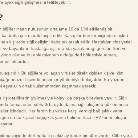
 ayak siğili gelişmesini tetikleyebilir.
?
siğiller insan nüfusunun ortalama 10’da 1’ini etkilemiş bir
2 kat daha çok olarak tespit edilir. Kasaplar benzer biçimde et işleri
n kişilerde siğil gelişimi daha sık tespit edilir. Hastalığın cinsiyetler
r ve bayanların hastalığa eşit oranda yakalandığı görülür. Sert ve
eyinde olur ve bu enfeksiyonun olduğu deri bölgesiyle temas,
temel faktördür.
laşıcıdır. Bu siğillere yol açan virüsler direkt kişiden kişiye, kimi
ıçağı benzer biçimde nesneler yöntemiyle bulaşabilir. Bu yüzden
isel eşyaların ortak kullanımından kaçınmak gerekir.
işik terliklerin giyilmesiyle kolaylıkla başka bireylere yayılır. Siğili
asında temas eden sıhhatli bireyde daima siğil oluşumu gözlenmese
er içindedir. Her ferdin bu virüse karşı verdiği bağışıklık yanıtı
nı da bu kişisel bağışıklık yanıtı belirler. Bazı HPV türleri oluşan
aşırlar.
ıkması içinde dört hafta ila sekiz ay kadar bir süre vardır. Ciltte yara