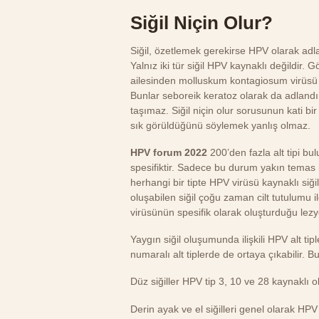
Siğil Niçin Olur?
​​​​Siğil, özetlemek gerekirse HPV olarak ad
Yalnız iki tür siğil HPV kaynaklı değildir.
ailesinden molluskum kontagiosum virüsü tar
Bunlar seboreik keratoz olarak da adlandırı
taşımaz. Siğil niçin olur sorusunun kati bi
sık görüldüğünü söylemek yanlış olmaz.
HPV forum 2022
200’den fazla alt tipi bul
spesifiktir. Sadece bu durum yakın temas i
herhangi bir tipte HPV virüsü kaynaklı siğ
oluşabilen siğil çoğu zaman cilt tutulumu i
virüsünün spesifik olarak oluşturduğu lezyon
Yaygın siğil oluşumunda ilişkili HPV alt tip
numaralı alt tiplerde de ortaya çıkabilir. Bu 
Düz siğiller HPV tip 3, 10 ve 28 kaynaklı 
Derin ayak ve el siğilleri genel olarak HPV 