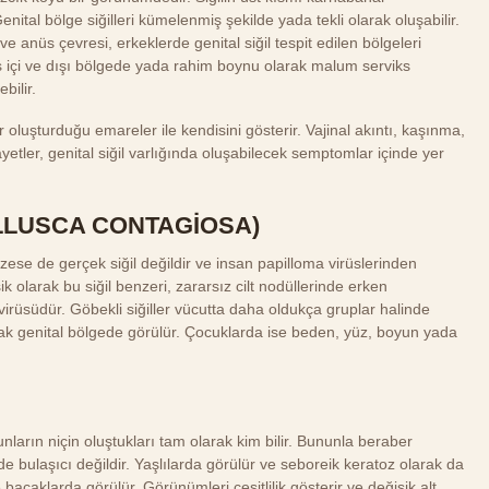
ital bölge siğilleri kümelenmiş şekilde yada tekli olarak oluşabilir.
 ve anüs çevresi, erkeklerde genital siğil tespit edilen bölgeleri
s içi ve dışı bölgede yada rahim boynu olarak malum serviks
bilir.
oluşturduğu emareler ile kendisini gösterir. Vajinal akıntı, kaşınma,
ler, genital siğil varlığında oluşabilecek semptomlar içinde yer
LLUSCA CONTAGİOSA)
nzese de gerçek siğil değildir ve insan papilloma virüslerinden
 olarak bu siğil benzeri, zararsız cilt nodüllerinde erken
üsüdür. Göbekli siğiller vücutta daha oldukça gruplar halinde
arak genital bölgede görülür. Çocuklarda ise beden, yüz, boyun yada
Bunların niçin oluştukları tam olarak kim bilir. Bununla beraber
 bulaşıcı değildir. Yaşlılarda görülür ve seboreik keratoz olarak da
 ve bacaklarda görülür. Görünümleri çeşitlilik gösterir ve değişik alt