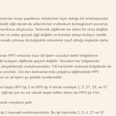
landırılan insan papilloma virüslerinin niçin olduğu bir enfeksiyondur.
 Göbekli siğil olarak da adlandırılan molluskum kontagiosum poxvirüs
afınca oluşturulur. Seboreik siğillerde ise etken bir virüs değildir.
lır ve aslen gerçek siğil değildir ve bundan dolayı bulaşıcı özellik
r cevabı olmasa da bağışıklık sisteminin zayıf olduğu kişilerde daha
unan HPV virisünün bazı alt tipleri vücudun belirli bölgelerine
le bulaşan siğillerde geçerli değildir. Vücudun her bölgesinde
il oluşabileceği unutulmamalıdır. Cilt haricinde mukozal bölgelerde de
le sınırlıdır. Üst deri katmanlarında çoğalma eğilimindeki HPV
 ve alt tipleri şu şekilde özetlenebilir:
leri başta HPV tip 2 ve HPV tip 4 olmak suretiyle 1, 3, 27, 29, ve 57
siğil tipi için en sık olarak tespit edilen etken ise HPV tip 4’tür.
olarak meydana gelir.
tip 1 kaynaklı enfeksiyonlardır. Bu tip haricinde 2, 3, 4, 27 ve 57