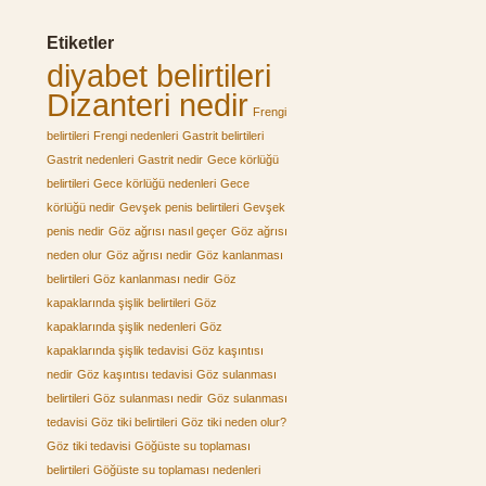
Etiketler
diyabet belirtileri
Dizanteri nedir
Frengi
belirtileri
Frengi nedenleri
Gastrit belirtileri
Gastrit nedenleri
Gastrit nedir
Gece körlüğü
belirtileri
Gece körlüğü nedenleri
Gece
körlüğü nedir
Gevşek penis belirtileri
Gevşek
penis nedir
Göz ağrısı nasıl geçer
Göz ağrısı
neden olur
Göz ağrısı nedir
Göz kanlanması
belirtileri
Göz kanlanması nedir
Göz
kapaklarında şişlik belirtileri
Göz
kapaklarında şişlik nedenleri
Göz
kapaklarında şişlik tedavisi
Göz kaşıntısı
nedir
Göz kaşıntısı tedavisi
Göz sulanması
belirtileri
Göz sulanması nedir
Göz sulanması
tedavisi
Göz tiki belirtileri
Göz tiki neden olur?
Göz tiki tedavisi
Göğüste su toplaması
belirtileri
Göğüste su toplaması nedenleri