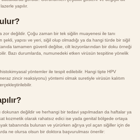
lazerle yapılır.
nulur?
da zor değildir. Çoğu zaman bir tek siğilin muayenesi ile tanı
 şekli, yapısı ve yeri, siğil olup olmadığı ya da hangi türde bir siğil
tanıda tamamen güvenli değilse, cilt lezyonlarından bir doku örneği
bilir. Bazı durumlarda, numunedeki etken virüsün tespitine yönelik
stokimyasal yöntemler ile tespit edilebilir. Hangi tipte HPV
raz zincir reaksiyonu) yöntemi olmak suretiyle virüsün kalıtım
çekleştirilebilir.
apılır?
arı dokunan değildir ve herhangi bir tedavi yapılmadan da haftalar ya
kat kozmetik olarak rahatsız edici ise yada genital bölgede ortaya
 ayak tabanında bulunan ve yürürken ağrıya yol açan siğiller için de
arda ne olursa olsun bir doktora başvurulması önerilir: