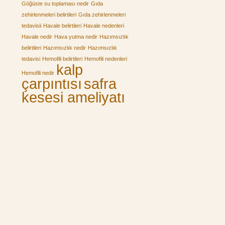
Göğüste su toplaması nedir
Gıda
zehirlenmeleri belirtileri
Gıda zehirlenmeleri
tedavisii
Havale belirtileri
Havale nedenleri
Havale nedir
Hava yutma nedir
Hazımsızlık
belirtileri
Hazımsızlık nedir
Hazımsızlık
tedavisi
Hemofili belirtileri
Hemofili nedenleri
kalp
Hemofili nedir
çarpıntısı
safra
kesesi ameliyatı