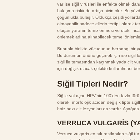
var ise siğil virüsleri ile enfekte olmak dah
bulaşma riskinde artışa niçin olur. Bu 
çoğunlukla bulaşır. Oldukça çeşitli yoll
olmayabilir sadece ellerin tertipli olarak 
oluşan yaranın temizlenmesi ve öteki insanl
önlemek adına alınabilecek temel önlemle
Bununla birlikte vücudunun herhangi bir ye
Bu durumun önüne geçmek için ise siğil l
siğil ile temasından kaçınmak yada cilt yü
için değişik olacak şekilde kullanılması ben
Siğil Tipleri Nedir?
Siğile yol açan HPV’nin 100’den fazla türü 
olarak, morfolojik açıdan değişik tipte siğ
haiz bazı cilt lezyonları da vardır. Aşağıda 
VERRUCA VULGARİS (YA
Verruca vulgaris en sık rastlanılan siğil t