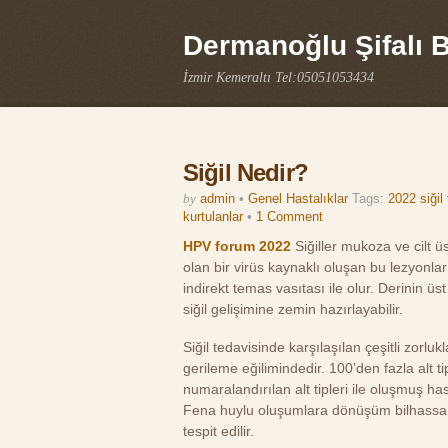
Dermanoğlu Şifalı Bi
İzmir Kemeraltı Tel:05051053434
Siğil Nedir?
by
admin
•
Genel Hastalıklar
Tags:
2022 siğil
kurtulanlar
•
1 Comment
HPV forum 2022
Siğiller mukoza ve cilt 
olan bir virüs kaynaklı oluşan bu lezyonlar b
indirekt temas vasıtası ile olur. Derinin ü
siğil gelişimine zemin hazırlayabilir.
Siğil tedavisinde karşılaşılan çeşitli zorl
gerileme eğilimindedir. 100’den fazla alt 
numaralandırılan alt tipleri ile oluşmuş has
Fena huylu oluşumlara dönüşüm bilhassa gen
tespit edilir.