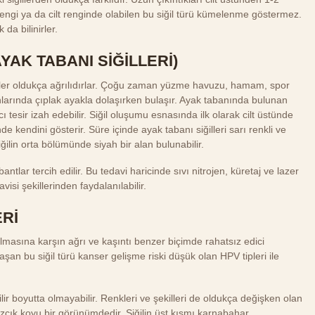
rengi ya da cilt renginde olabilen bu siğil türü kümelenme göstermez.
 da bilinirler.
YAK TABANI SİĞİLLERİ)
ğiller oldukça ağrılıdırlar. Çoğu zaman yüzme havuzu, hamam, spor
larında çıplak ayakla dolaşırken bulaşır. Ayak tabanında bulunan
rıcı tesir izah edebilir. Siğil oluşumu esnasında ilk olarak cilt üstünde
nde kendini gösterir. Süre içinde ayak tabanı siğilleri sarı renkli ve
ğilin orta bölümünde siyah bir alan bulunabilir.
bantlar tercih edilir. Bu tedavi haricinde sıvı nitrojen, küretaj ve lazer
avisi şekillerinden faydalanılabilir.
ERİ
olmasına karşın ağrı ve kaşıntı benzer biçimde rahatsız edici
ulaşan bu siğil türü kanser gelişme riski düşük olan HPV tipleri ile
ilir boyutta olmayabilir. Renkleri ve şekilleri de oldukça değişken olan
irazcık koyu bir görünümdedir. Siğilin üst kısmı karnabahar