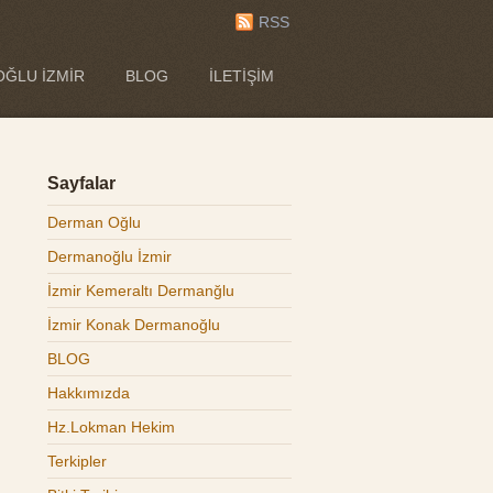
RSS
ĞLU İZMIR
BLOG
İLETIŞIM
Sayfalar
Derman Oğlu
Dermanoğlu İzmir
İzmir Kemeraltı Dermanğlu
İzmir Konak Dermanoğlu
BLOG
Hakkımızda
Hz.Lokman Hekim
Terkipler