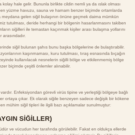
a kolay hale gelir. Bununla birlikte cildin nemli ya da ıslak olması
yüzden yüzme havuzu, sauna ve hamam benzer biçimde ortamlarda
arda meydana gelen siğil bulaşının önüne geçmek daima mümkün
temiz tutulması, deride herhangi bir bölgenin hasarlanmasını takiben
arın siğilleri ile temastan kaçınmak kişiler arası bulaşma yollarını
r arasındadır.
rinde siğil bulunan şahıs bunu başka bölgelerine de bulaştırabilir.
ezyonlarının kaşınmaması, kuru tutulması, tıraş esnasında bıçağın
zeyinde kullanılacak nesnelerin siğilli bölge ve etkilenmemiş bölge
zer biçimde çeşitli önlemler alınabilir.
vardır. Enfeksiyondan görevli virüs tipine ve yerleştiği bölgeye bağlı
iller ortaya çıkar. Ek olarak siğile benzeyen sadece değişik bir kökene
en mühim siğil tipleri ile ilgili bazı açıklamalar sunulmuştur:
YGIN SİĞİLLER)
ürüdür ve vücudun her tarafında görülebilir. Fakat en oldukça ellerde