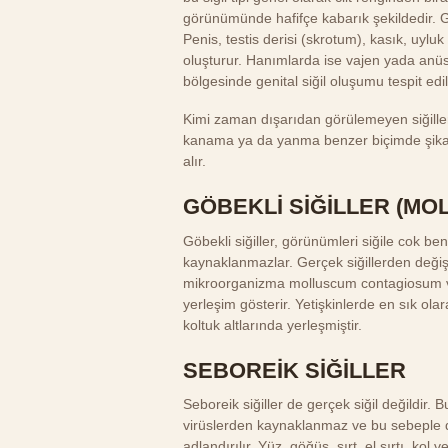
görünümünde hafifçe kabarık şekildedir. Gen
Penis, testis derisi (skrotum), kasık, uyluk
oluşturur. Hanımlarda ise vajen yada anü
bölgesinde genital siğil oluşumu tespit edile
Kimi zaman dışarıdan görülemeyen siğiller 
kanama ya da yanma benzer biçimde şikayet
alır.
GÖBEKLİ SİĞİLLER (MO
Göbekli siğiller, görünümleri siğile cok be
kaynaklanmazlar. Gerçek siğillerden değişik
mikroorganizma molluscum contagiosum vir
yerleşim gösterir. Yetişkinlerde en sık ol
koltuk altlarında yerleşmiştir.
SEBOREİK SİĞİLLER
Seboreik siğiller de gerçek siğil değildir. 
virüslerden kaynaklanmaz ve bu sebeple de
adlandırılır. Yüz, göğüs, sırt, el sırtı, kol