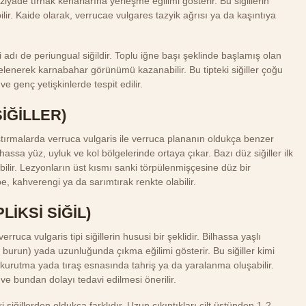
yade tırnak kenarlarına yerleşme eğilimi gösterir. Bu siğillerin
ir. Kaide olarak, verrucae vulgares tazyik ağrısı ya da kaşıntıya
ki adı de periungual siğildir. Toplu iğne başı şeklinde başlamış olan
elenerek karnabahar görünümü kazanabilir. Bu tipteki siğiller çoğu
 genç yetişkinlerde tespit edilir.
İĞİLLER)
ştırmalarda verruca vulgaris ile verruca plananın oldukça benzer
lhassa yüz, uyluk ve kol bölgelerinde ortaya çıkar. Bazı düz siğiller ilk
ilir. Lezyonların üst kısmı sanki törpülenmişçesine düz bir
e, kahverengi ya da sarımtırak renkte olabilir.
LİKSİ SİĞİL)
rruca vulgaris tipi siğillerin hususi bir şeklidir. Bilhassa yaşlı
 burun) yada uzunluğunda çıkma eğilimi gösterir. Bu siğiller kimi
, kurutma yada tıraş esnasında tahriş ya da yaralanma oluşabilir.
ve bundan dolayı tedavi edilmesi önerilir.
i siğillerden oldukça farklıdır. Uzun çıkıntıkları cilt üstünden 1-2