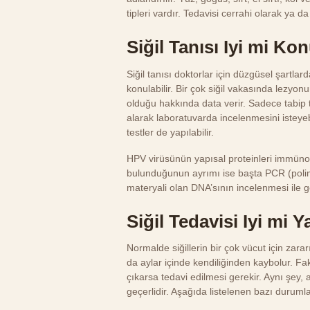
tipleri vardır. Tedavisi cerrahi olarak ya da 
Siğil Tanısı Iyi mi Ko
Siğil tanısı doktorlar için düzgüsel şartlar
konulabilir. Bir çok siğil vakasında lezyonun
olduğu hakkında data verir. Sadece tabip 
alarak laboratuvarda incelenmesini isteye
testler de yapılabilir.
HPV virüsünün yapısal proteinleri immünohi
bulunduğunun ayrımı ise başta PCR (polime
materyali olan DNA’sının incelenmesi ile ger
Siğil Tedavisi Iyi mi Y
Normalde siğillerin bir çok vücut için zar
da aylar içinde kendiliğinden kaybolur. Fa
çıkarsa tedavi edilmesi gerekir. Aynı şey,
geçerlidir. Aşağıda listelenen bazı duruml