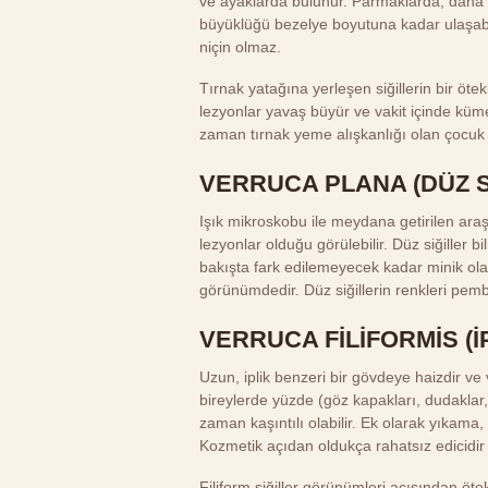
ve ayaklarda bulunur. Parmaklarda, daha zi
büyüklüğü bezelye boyutuna kadar ulaşabil
niçin olmaz.
Tırnak yatağına yerleşen siğillerin bir öte
lezyonlar yavaş büyür ve vakit içinde küm
zaman tırnak yeme alışkanlığı olan çocuk ve
VERRUCA PLANA (DÜZ S
Işık mikroskobu ile meydana getirilen ara
lezyonlar olduğu görülebilir. Düz siğiller bi
bakışta fark edilemeyecek kadar minik olab
görünümdedir. Düz siğillerin renkleri pemb
VERRUCA FİLİFORMİS (İP
Uzun, iplik benzeri bir gövdeye haizdir ve ve
bireylerde yüzde (göz kapakları, dudaklar,
zaman kaşıntılı olabilir. Ek olarak yıkama
Kozmetik açıdan oldukça rahatsız edicidir 
Filiform siğiller görünümleri açısından ötek