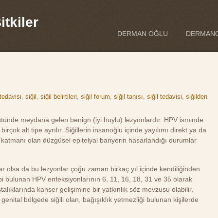
tkiler
DERMAN OĞLU
DERMANO
 tedavisi
,
siğil
,
siğil belirtileri
,
siğil forum
,
siğil tanısı
,
siğil tedavisi
,
siğilden
üstünde meydana gelen benign (iyi huylu) lezyonlardır. HPV isminde
irçok alt tipe ayrılır. Siğillerin insanoğlu içinde yayılımı direkt ya da
st katmanı olan düzgüsel epitelyal bariyerin hasarlandığı durumlar
uklar olsa da bu lezyonlar çoğu zaman birkaç yıl içinde kendiliğinden
tipi bulunan HPV enfeksiyonlarının 6, 11, 16, 18, 31 ve 35 olarak
talıklarında kanser gelişimine bir yatkınlık söz mevzusu olabilir.
ital bölgede siğili olan, bağışıklık yetmezliği bulunan kişilerde