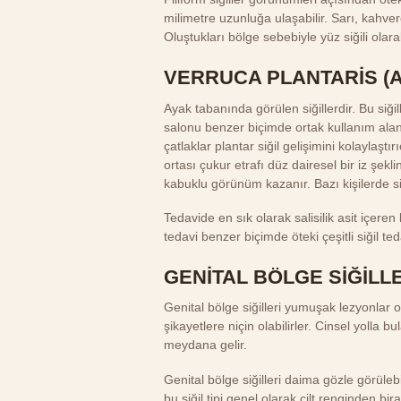
milimetre uzunluğa ulaşabilir. Sarı, kahve
Oluştukları bölge sebebiyle yüz siğili olarak
VERRUCA PLANTARİS (A
Ayak tabanında görülen siğillerdir. Bu si
salonu benzer biçimde ortak kullanım alan
çatlaklar plantar siğil gelişimini kolaylaştı
ortası çukur etrafı düz dairesel bir iz şekli
kabuklu görünüm kazanır. Bazı kişilerde si
Tedavide en sık olarak salisilik asit içeren 
tedavi benzer biçimde öteki çeşitli siğil ted
GENİTAL BÖLGE SİĞİLL
Genital bölge siğilleri yumuşak lezyonlar 
şikayetlere niçin olabilirler. Cinsel yolla b
meydana gelir.
Genital bölge siğilleri daima gözle görüleb
bu siğil tipi genel olarak cilt renginden b