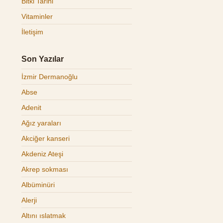
Bitki Tarihi
Vitaminler
İletişim
Son Yazılar
İzmir Dermanoğlu
Abse
Adenit
Ağız yaraları
Akciğer kanseri
Akdeniz Ateşi
Akrep sokması
Albüminüri
Alerji
Altını ıslatmak