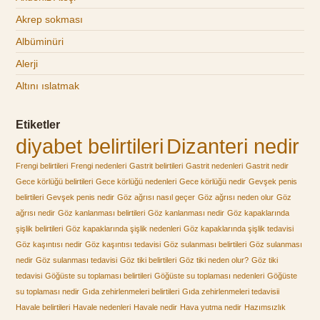
Akrep sokması
Albüminüri
Alerji
Altını ıslatmak
Etiketler
diyabet belirtileri
Dizanteri nedir
Frengi belirtileri
Frengi nedenleri
Gastrit belirtileri
Gastrit nedenleri
Gastrit nedir
Gece körlüğü belirtileri
Gece körlüğü nedenleri
Gece körlüğü nedir
Gevşek penis
belirtileri
Gevşek penis nedir
Göz ağrısı nasıl geçer
Göz ağrısı neden olur
Göz
ağrısı nedir
Göz kanlanması belirtileri
Göz kanlanması nedir
Göz kapaklarında
şişlik belirtileri
Göz kapaklarında şişlik nedenleri
Göz kapaklarında şişlik tedavisi
Göz kaşıntısı nedir
Göz kaşıntısı tedavisi
Göz sulanması belirtileri
Göz sulanması
nedir
Göz sulanması tedavisi
Göz tiki belirtileri
Göz tiki neden olur?
Göz tiki
tedavisi
Göğüste su toplaması belirtileri
Göğüste su toplaması nedenleri
Göğüste
su toplaması nedir
Gıda zehirlenmeleri belirtileri
Gıda zehirlenmeleri tedavisii
Havale belirtileri
Havale nedenleri
Havale nedir
Hava yutma nedir
Hazımsızlık