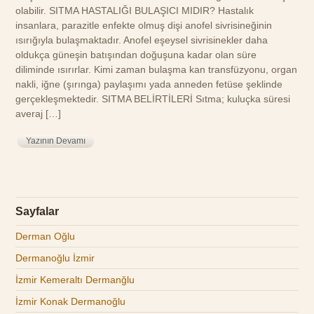
olabilir. SITMA HASTALIĞI BULAŞICI MIDIR? Hastalık
insanlara, parazitle enfekte olmuş dişi anofel sivrisineğinin
ısırığıyla bulaşmaktadır. Anofel eşeysel sivrisinekler daha
oldukça güneşin batışından doğuşuna kadar olan süre
diliminde ısırırlar. Kimi zaman bulaşma kan transfüzyonu, organ
nakli, iğne (şırınga) paylaşımı yada anneden fetüse şeklinde
gerçekleşmektedir. SITMA BELİRTİLERİ Sıtma; kuluçka süresi
averaj […]
Yazının Devamı
Sayfalar
Derman Oğlu
Dermanoğlu İzmir
İzmir Kemeraltı Dermanğlu
İzmir Konak Dermanoğlu