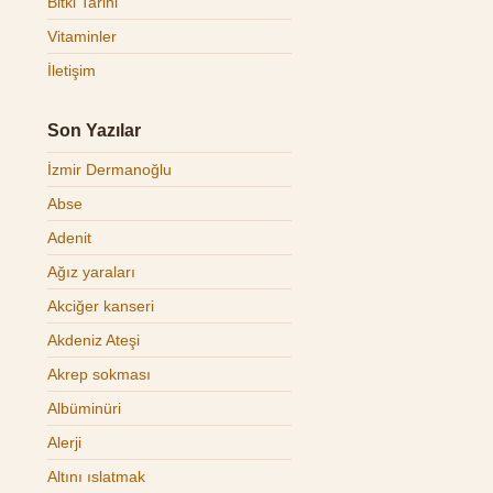
Bitki Tarihi
Vitaminler
İletişim
Son Yazılar
İzmir Dermanoğlu
Abse
Adenit
Ağız yaraları
Akciğer kanseri
Akdeniz Ateşi
Akrep sokması
Albüminüri
Alerji
Altını ıslatmak