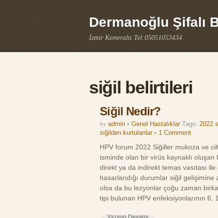
Dermanoğlu Şifalı Bi
İzmir Kemeraltı Tel:05051053434
siğil belirtileri
Siğil Nedir?
by
admin
•
Genel Hastalıklar
Tags:
2022 s
siğilden kurtulanlar
•
1 Comment
HPV forum 2022 Siğiller mukoza ve cil
isminde olan bir virüs kaynaklı oluşan bu
direkt ya da indirekt temas vasıtası ile
hasarlandığı durumlar siğil gelişimine ze
olsa da bu lezyonlar çoğu zaman birkaç 
tipi bulunan HPV enfeksiyonlarının 6, 
Yazının Devamı