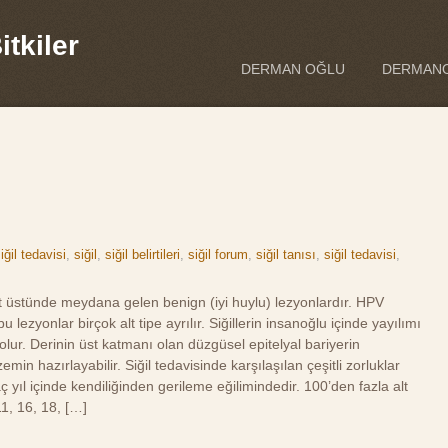
tkiler
DERMAN OĞLU
DERMANO
iğil tedavisi
,
siğil
,
siğil belirtileri
,
siğil forum
,
siğil tanısı
,
siğil tedavisi
,
t üstünde meydana gelen benign (iyi huylu) lezyonlardır. HPV
 lezyonlar birçok alt tipe ayrılır. Siğillerin insanoğlu içinde yayılımı
 olur. Derinin üst katmanı olan düzgüsel epitelyal bariyerin
min hazırlayabilir. Siğil tedavisinde karşılaşılan çeşitli zorluklar
yıl içinde kendiliğinden gerileme eğilimindedir. 100’den fazla alt
11, 16, 18, […]