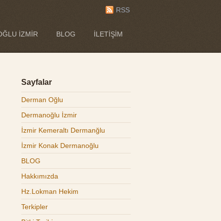
RSS
ĞLU İZMIR
BLOG
İLETIŞIM
Sayfalar
Derman Oğlu
Dermanoğlu İzmir
İzmir Kemeraltı Dermanğlu
İzmir Konak Dermanoğlu
BLOG
Hakkımızda
Hz.Lokman Hekim
Terkipler