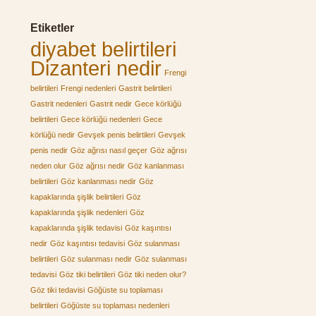
Etiketler
diyabet belirtileri
Dizanteri nedir
Frengi
belirtileri
Frengi nedenleri
Gastrit belirtileri
Gastrit nedenleri
Gastrit nedir
Gece körlüğü
belirtileri
Gece körlüğü nedenleri
Gece
körlüğü nedir
Gevşek penis belirtileri
Gevşek
penis nedir
Göz ağrısı nasıl geçer
Göz ağrısı
neden olur
Göz ağrısı nedir
Göz kanlanması
belirtileri
Göz kanlanması nedir
Göz
kapaklarında şişlik belirtileri
Göz
kapaklarında şişlik nedenleri
Göz
kapaklarında şişlik tedavisi
Göz kaşıntısı
nedir
Göz kaşıntısı tedavisi
Göz sulanması
belirtileri
Göz sulanması nedir
Göz sulanması
tedavisi
Göz tiki belirtileri
Göz tiki neden olur?
Göz tiki tedavisi
Göğüste su toplaması
belirtileri
Göğüste su toplaması nedenleri