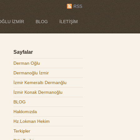
RSS
ĞLU İZMIR
BLOG
İLETIŞIM
Sayfalar
Derman Oğlu
Dermanoğlu İzmir
İzmir Kemeraltı Dermanğlu
İzmir Konak Dermanoğlu
BLOG
Hakkımızda
Hz.Lokman Hekim
Terkipler