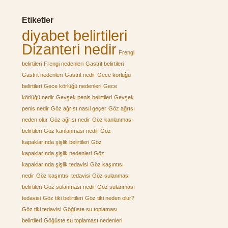
Etiketler
diyabet belirtileri
Dizanteri nedir
Frengi
belirtileri
Frengi nedenleri
Gastrit belirtileri
Gastrit nedenleri
Gastrit nedir
Gece körlüğü
belirtileri
Gece körlüğü nedenleri
Gece
körlüğü nedir
Gevşek penis belirtileri
Gevşek
penis nedir
Göz ağrısı nasıl geçer
Göz ağrısı
neden olur
Göz ağrısı nedir
Göz kanlanması
belirtileri
Göz kanlanması nedir
Göz
kapaklarında şişlik belirtileri
Göz
kapaklarında şişlik nedenleri
Göz
kapaklarında şişlik tedavisi
Göz kaşıntısı
nedir
Göz kaşıntısı tedavisi
Göz sulanması
belirtileri
Göz sulanması nedir
Göz sulanması
tedavisi
Göz tiki belirtileri
Göz tiki neden olur?
Göz tiki tedavisi
Göğüste su toplaması
belirtileri
Göğüste su toplaması nedenleri