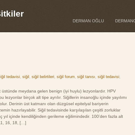
tkiler
DERMAN OĞLU
DERMANO
iğil tedavisi
,
siğil
,
siğil belirtileri
,
siğil forum
,
siğil tanısı
,
siğil tedavisi
,
t üstünde meydana gelen benign (iyi huylu) lezyonlardır. HPV
 lezyonlar birçok alt tipe ayrılır. Siğillerin insanoğlu içinde yayılımı
 olur. Derinin üst katmanı olan düzgüsel epitelyal bariyerin
min hazırlayabilir. Siğil tedavisinde karşılaşılan çeşitli zorluklar
yıl içinde kendiliğinden gerileme eğilimindedir. 100’den fazla alt
11, 16, 18, […]