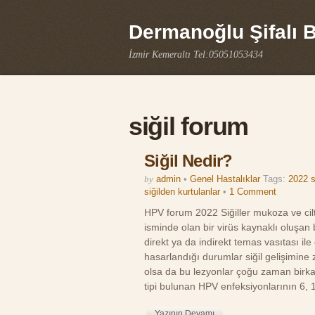
Dermanoğlu Şifalı Bi
İzmir Kemeraltı Tel:05051053434
siğil forum
Siğil Nedir?
by
admin
•
Genel Hastalıklar
Tags:
2022 s
siğilden kurtulanlar
•
1 Comment
HPV forum 2022 Siğiller mukoza ve cil
isminde olan bir virüs kaynaklı oluşan bu
direkt ya da indirekt temas vasıtası ile
hasarlandığı durumlar siğil gelişimine ze
olsa da bu lezyonlar çoğu zaman birkaç 
tipi bulunan HPV enfeksiyonlarının 6, 
Yazının Devamı