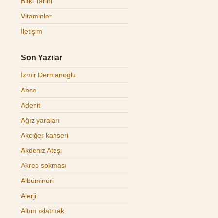
Bitki Tarihi
Vitaminler
İletişim
Son Yazılar
İzmir Dermanoğlu
Abse
Adenit
Ağız yaraları
Akciğer kanseri
Akdeniz Ateşi
Akrep sokması
Albüminüri
Alerji
Altını ıslatmak