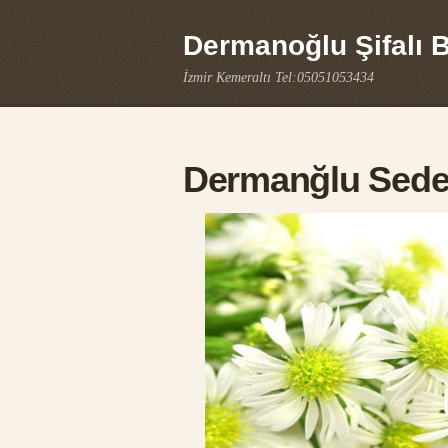
Dermanoğlu Şifalı Bi
İzmir Kemeraltı Tel:05051053434
Dermanğlu Sedef