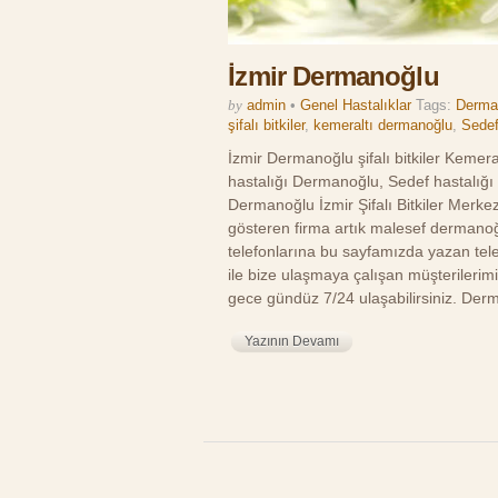
İzmir Dermanoğlu
by
admin
•
Genel Hastalıklar
Tags:
Derman
şifalı bitkiler
,
kemeraltı dermanoğlu
,
Sedef
İzmir Dermanoğlu şifalı bitkiler Kemera
hastalığı Dermanoğlu, Sedef hastalığı
Dermanoğlu İzmir Şifalı Bitkiler Merkezi
gösteren firma artık malesef dermanoğ
telefonlarına bu sayfamızda yazan tele
ile bize ulaşmaya çalışan müşterileri
gece gündüz 7/24 ulaşabilirsiniz. Derma
Yazının Devamı