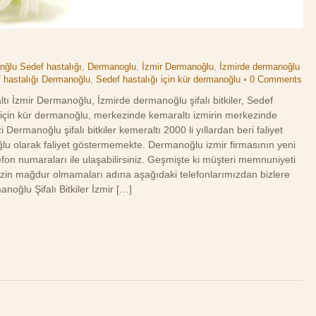
ğlu Sedef hastalığı
,
Dermanoglu
,
İzmir Dermanoğlu
,
İzmirde dermanoğlu
 hastalığı Dermanoğlu
,
Sedef hastalığı için kür dermanoğlu
•
0 Comments
ltı İzmir Dermanoğlu, İzmirde dermanoğlu şifalı bitkiler, Sedef
 için kür dermanoğlu, merkezinde kemaraltı izmirin merkezinde
 Dermanoğlu şifalı bitkiler kemeraltı 2000 li yıllardan beri faliyet
lu olarak faliyet göstermemekte. Dermanoğlu izmir firmasının yeni
fon numaraları ile ulaşabilirsiniz. Geşmişte ki müşteri memnuniyeti
mizin mağdur olmamaları adına aşağıdaki telefonlarımızdan bizlere
noğlu Şifalı Bitkiler İzmir […]