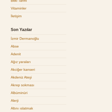
Bitki Tarihi
Vitaminler
İletişim
Son Yazılar
İzmir Dermanoğlu
Abse
Adenit
Ağız yaraları
Akciğer kanseri
Akdeniz Ateşi
Akrep sokması
Albüminüri
Alerji
Altını ıslatmak