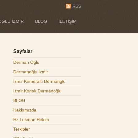
RSS
ĞLU İZMIR
BLOG
İLETIŞIM
Sayfalar
Derman Oğlu
Dermanoğlu İzmir
İzmir Kemeraltı Dermanğlu
İzmir Konak Dermanoğlu
BLOG
Hakkımızda
Hz.Lokman Hekim
Terkipler