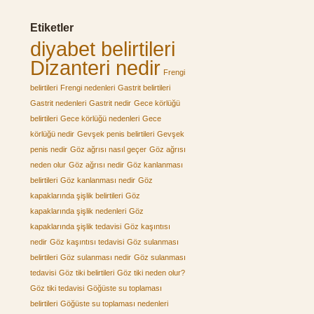
Etiketler
diyabet belirtileri
Dizanteri nedir
Frengi
belirtileri
Frengi nedenleri
Gastrit belirtileri
Gastrit nedenleri
Gastrit nedir
Gece körlüğü
belirtileri
Gece körlüğü nedenleri
Gece
körlüğü nedir
Gevşek penis belirtileri
Gevşek
penis nedir
Göz ağrısı nasıl geçer
Göz ağrısı
neden olur
Göz ağrısı nedir
Göz kanlanması
belirtileri
Göz kanlanması nedir
Göz
kapaklarında şişlik belirtileri
Göz
kapaklarında şişlik nedenleri
Göz
kapaklarında şişlik tedavisi
Göz kaşıntısı
nedir
Göz kaşıntısı tedavisi
Göz sulanması
belirtileri
Göz sulanması nedir
Göz sulanması
tedavisi
Göz tiki belirtileri
Göz tiki neden olur?
Göz tiki tedavisi
Göğüste su toplaması
belirtileri
Göğüste su toplaması nedenleri