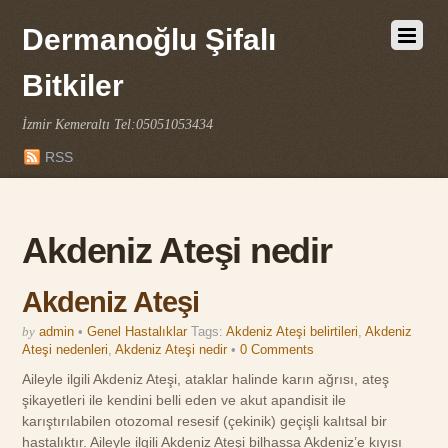
Dermanoğlu Şifalı
Bitkiler
İzmir Kemeraltı Tel:05051053434
RSS
Akdeniz Ateşi nedir
Akdeniz Ateşi
by
admin
•
Genel Hastalıklar
Tags:
Akdeniz Ateşi belirtileri
,
Akdeniz
Ateşi nedenleri
,
Akdeniz Ateşi nedir
•
0 Comments
Aileyle ilgili Akdeniz Ateşi, ataklar halinde karın ağrısı, ateş
şikayetleri ile kendini belli eden ve akut apandisit ile
karıştırılabilen otozomal resesif (çekinik) geçişli kalıtsal bir
hastalıktır. Aileyle ilgili Akdeniz Ateşi bilhassa Akdeniz’e kıyısı