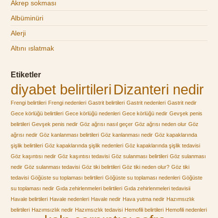
Akrep sokması
Albüminüri
Alerji
Altını ıslatmak
Etiketler
diyabet belirtileri
Dizanteri nedir
Frengi belirtileri
Frengi nedenleri
Gastrit belirtileri
Gastrit nedenleri
Gastrit nedir
Gece körlüğü belirtileri
Gece körlüğü nedenleri
Gece körlüğü nedir
Gevşek penis
belirtileri
Gevşek penis nedir
Göz ağrısı nasıl geçer
Göz ağrısı neden olur
Göz
ağrısı nedir
Göz kanlanması belirtileri
Göz kanlanması nedir
Göz kapaklarında
şişlik belirtileri
Göz kapaklarında şişlik nedenleri
Göz kapaklarında şişlik tedavisi
Göz kaşıntısı nedir
Göz kaşıntısı tedavisi
Göz sulanması belirtileri
Göz sulanması
nedir
Göz sulanması tedavisi
Göz tiki belirtileri
Göz tiki neden olur?
Göz tiki
tedavisi
Göğüste su toplaması belirtileri
Göğüste su toplaması nedenleri
Göğüste
su toplaması nedir
Gıda zehirlenmeleri belirtileri
Gıda zehirlenmeleri tedavisii
Havale belirtileri
Havale nedenleri
Havale nedir
Hava yutma nedir
Hazımsızlık
belirtileri
Hazımsızlık nedir
Hazımsızlık tedavisi
Hemofili belirtileri
Hemofili nedenleri