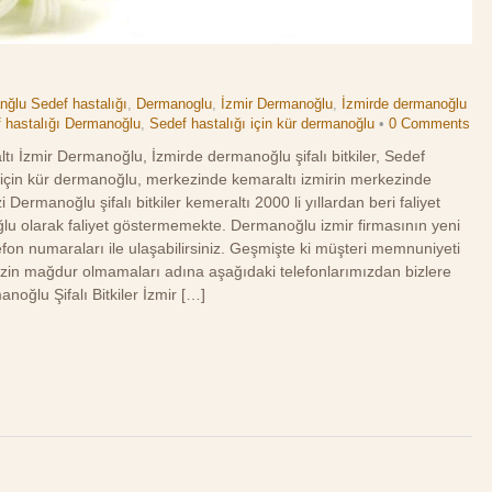
ğlu Sedef hastalığı
,
Dermanoglu
,
İzmir Dermanoğlu
,
İzmirde dermanoğlu
 hastalığı Dermanoğlu
,
Sedef hastalığı için kür dermanoğlu
•
0 Comments
ltı İzmir Dermanoğlu, İzmirde dermanoğlu şifalı bitkiler, Sedef
 için kür dermanoğlu, merkezinde kemaraltı izmirin merkezinde
 Dermanoğlu şifalı bitkiler kemeraltı 2000 li yıllardan beri faliyet
lu olarak faliyet göstermemekte. Dermanoğlu izmir firmasının yeni
fon numaraları ile ulaşabilirsiniz. Geşmişte ki müşteri memnuniyeti
mizin mağdur olmamaları adına aşağıdaki telefonlarımızdan bizlere
noğlu Şifalı Bitkiler İzmir […]