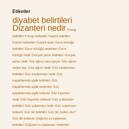
Etiketler
diyabet belirtileri
Dizanteri nedir
Frengi
belirtileri
Frengi nedenleri
Gastrit belirtileri
Gastrit nedenleri
Gastrit nedir
Gece körlüğü
belirtileri
Gece körlüğü nedenleri
Gece
körlüğü nedir
Gevşek penis belirtileri
Gevşek
penis nedir
Göz ağrısı nasıl geçer
Göz ağrısı
neden olur
Göz ağrısı nedir
Göz kanlanması
belirtileri
Göz kanlanması nedir
Göz
kapaklarında şişlik belirtileri
Göz
kapaklarında şişlik nedenleri
Göz
kapaklarında şişlik tedavisi
Göz kaşıntısı
nedir
Göz kaşıntısı tedavisi
Göz sulanması
belirtileri
Göz sulanması nedir
Göz sulanması
tedavisi
Göz tiki belirtileri
Göz tiki neden olur?
Göz tiki tedavisi
Göğüste su toplaması
belirtileri
Göğüste su toplaması nedenleri