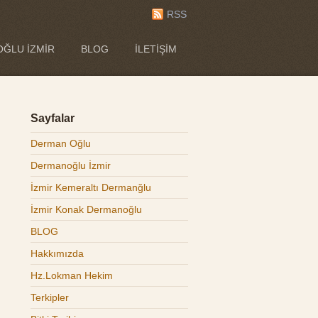
RSS
ĞLU İZMIR
BLOG
İLETIŞIM
Sayfalar
Derman Oğlu
Dermanoğlu İzmir
İzmir Kemeraltı Dermanğlu
İzmir Konak Dermanoğlu
BLOG
Hakkımızda
Hz.Lokman Hekim
Terkipler