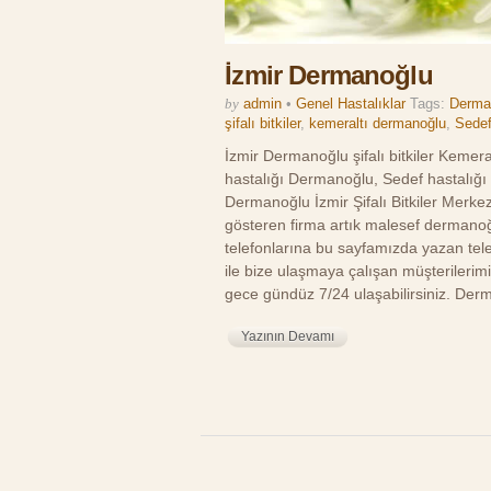
İzmir Dermanoğlu
by
admin
•
Genel Hastalıklar
Tags:
Derman
şifalı bitkiler
,
kemeraltı dermanoğlu
,
Sedef
İzmir Dermanoğlu şifalı bitkiler Kemera
hastalığı Dermanoğlu, Sedef hastalığı
Dermanoğlu İzmir Şifalı Bitkiler Merkezi
gösteren firma artık malesef dermanoğ
telefonlarına bu sayfamızda yazan tele
ile bize ulaşmaya çalışan müşterileri
gece gündüz 7/24 ulaşabilirsiniz. Derma
Yazının Devamı