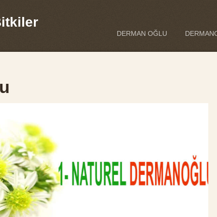
tkiler
DERMAN OĞLU
DERMANO
lu