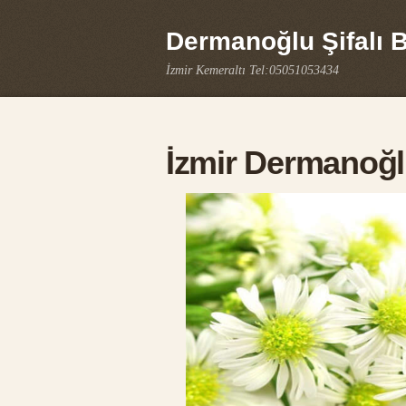
Dermanoğlu Şifalı Bi
İzmir Kemeraltı Tel:05051053434
İzmir Dermanoğ