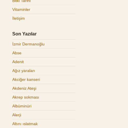
Bitki Tarihi
Vitaminler
İletişim
Son Yazılar
İzmir Dermanoğlu
Abse
Adenit
Ağız yaraları
Akciğer kanseri
Akdeniz Ateşi
Akrep sokması
Albüminüri
Alerji
Altını ıslatmak