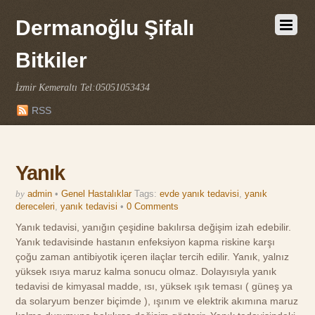
Dermanoğlu Şifalı
Bitkiler
İzmir Kemeraltı Tel:05051053434
RSS
Yanık
by
admin
•
Genel Hastalıklar
Tags:
evde yanık tedavisi
,
yanık
dereceleri
,
yanık tedavisi
•
0 Comments
Yanık tedavisi, yanığın çeşidine bakılırsa değişim izah edebilir.
Yanık tedavisinde hastanın enfeksiyon kapma riskine karşı
çoğu zaman antibiyotik içeren ilaçlar tercih edilir. Yanık, yalnız
yüksek ısıya maruz kalma sonucu olmaz. Dolayısıyla yanık
tedavisi de kimyasal madde, ısı, yüksek ışık teması ( güneş ya
da solaryum benzer biçimde ), ışınım ve elektrik akımına maruz