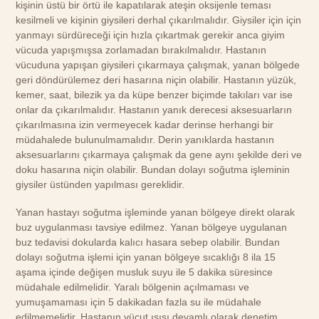
kişinin üstü bir örtü ile kapatılarak ateşin oksijenle teması
kesilmeli ve kişinin giysileri derhal çıkarılmalıdır. Giysiler için için
yanmayı sürdüreceği için hızla çıkartmak gerekir anca giyim
vücuda yapışmışsa zorlamadan bırakılmalıdır. Hastanın
vücuduna yapışan giysileri çıkarmaya çalışmak, yanan bölgede
geri döndürülemez deri hasarına niçin olabilir. Hastanın yüzük,
kemer, saat, bilezik ya da küpe benzer biçimde takıları var ise
onlar da çıkarılmalıdır. Hastanın yanık derecesi aksesuarların
çıkarılmasına izin vermeyecek kadar derinse herhangi bir
müdahalede bulunulmamalıdır. Derin yanıklarda hastanın
aksesuarlarını çıkarmaya çalışmak da gene aynı şekilde deri ve
doku hasarına niçin olabilir. Bundan dolayı soğutma işleminin
giysiler üstünden yapılması gereklidir.
Yanan hastayı soğutma işleminde yanan bölgeye direkt olarak
buz uygulanması tavsiye edilmez. Yanan bölgeye uygulanan
buz tedavisi dokularda kalıcı hasara sebep olabilir. Bundan
dolayı soğutma işlemi için yanan bölgeye sıcaklığı 8 ila 15
aşama içinde değişen musluk suyu ile 5 dakika süresince
müdahale edilmelidir. Yaralı bölgenin açılmaması ve
yumuşamaması için 5 dakikadan fazla su ile müdahale
edilmemelidir. Hastanın vücut ısısı devamlı olarak denetim