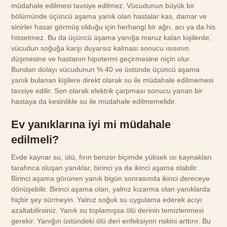
müdahale edilmesi tavsiye edilmez. Vücudunun büyük bir
bölümünde üçüncü aşama yanık olan hastalar kas, damar ve
sinirler hasar görmüş olduğu için herhangi bir ağrı, acı ya da his
hissetmez. Bu da üçüncü aşama yanığa maruz kalan kişilerde,
vücudun soğuğa karşı duyarsız kalması sonucu ısısının
düşmesine ve hastanın hipotermi geçirmesine niçin olur.
Bundan dolayı vücudunun % 40 ve üstünde üçüncü aşama
yanık bulanan kişilere direkt olarak su ile müdahale edilmemesi
tavsiye edilir. Son olarak elektrik çarpması sonucu yanan bir
hastaya da kesinlikle su ile müdahale edilmemelidir.
Ev yanıklarına iyi mi müdahale
edilmeli?
Evde kaynar su, ütü, fırın benzer biçimde yüksek ısı kaynakları
tarafınca oluşan yanıklar, birinci ya da ikinci aşama olabilir.
Birinci aşama görünen yanık bigün sonrasında ikinci dereceye
dönüşebilir. Birinci aşama olan, yalnız kızarma olan yanıklarda
hiçbir şey sürmeyin. Yalnız soğuk su uygulama ederek acıyı
azaltabilirsiniz. Yanık su toplamışsa ölü derinin temizlenmesi
gerekir. Yanığın üstündeki ölü deri enfeksiyon riskini arttırır. Bu