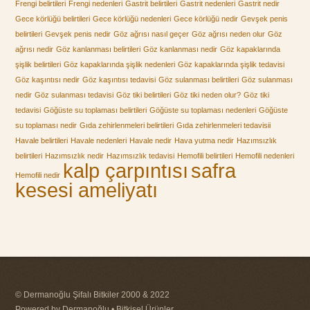
Frengi belirtileri
Frengi nedenleri
Gastrit belirtileri
Gastrit nedenleri
Gastrit nedir
Gece körlüğü belirtileri
Gece körlüğü nedenleri
Gece körlüğü nedir
Gevşek penis
belirtileri
Gevşek penis nedir
Göz ağrısı nasıl geçer
Göz ağrısı neden olur
Göz
ağrısı nedir
Göz kanlanması belirtileri
Göz kanlanması nedir
Göz kapaklarında
şişlik belirtileri
Göz kapaklarında şişlik nedenleri
Göz kapaklarında şişlik tedavisi
Göz kaşıntısı nedir
Göz kaşıntısı tedavisi
Göz sulanması belirtileri
Göz sulanması
nedir
Göz sulanması tedavisi
Göz tiki belirtileri
Göz tiki neden olur?
Göz tiki
tedavisi
Göğüste su toplaması belirtileri
Göğüste su toplaması nedenleri
Göğüste
su toplaması nedir
Gıda zehirlenmeleri belirtileri
Gıda zehirlenmeleri tedavisii
Havale belirtileri
Havale nedenleri
Havale nedir
Hava yutma nedir
Hazımsızlık
belirtileri
Hazımsızlık nedir
Hazımsızlık tedavisi
Hemofili belirtileri
Hemofili nedenleri
kalp çarpıntısı
safra
Hemofili nedir
kesesi ameliyatı
© Dermanoğlu Şifalı Bitkiler 2000 & 2022
Powered by Dermanoğlu • Bitkisel Ürünler