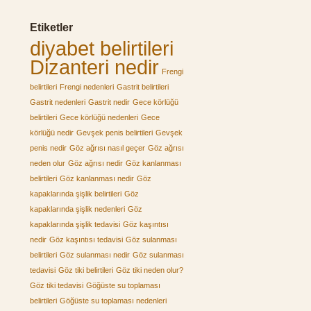
Etiketler
diyabet belirtileri
Dizanteri nedir
Frengi
belirtileri
Frengi nedenleri
Gastrit belirtileri
Gastrit nedenleri
Gastrit nedir
Gece körlüğü
belirtileri
Gece körlüğü nedenleri
Gece
körlüğü nedir
Gevşek penis belirtileri
Gevşek
penis nedir
Göz ağrısı nasıl geçer
Göz ağrısı
neden olur
Göz ağrısı nedir
Göz kanlanması
belirtileri
Göz kanlanması nedir
Göz
kapaklarında şişlik belirtileri
Göz
kapaklarında şişlik nedenleri
Göz
kapaklarında şişlik tedavisi
Göz kaşıntısı
nedir
Göz kaşıntısı tedavisi
Göz sulanması
belirtileri
Göz sulanması nedir
Göz sulanması
tedavisi
Göz tiki belirtileri
Göz tiki neden olur?
Göz tiki tedavisi
Göğüste su toplaması
belirtileri
Göğüste su toplaması nedenleri