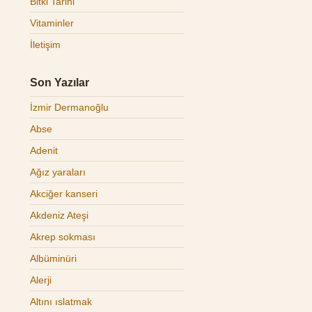
Bitki Tarihi
Vitaminler
İletişim
Son Yazılar
İzmir Dermanoğlu
Abse
Adenit
Ağız yaraları
Akciğer kanseri
Akdeniz Ateşi
Akrep sokması
Albüminüri
Alerji
Altını ıslatmak