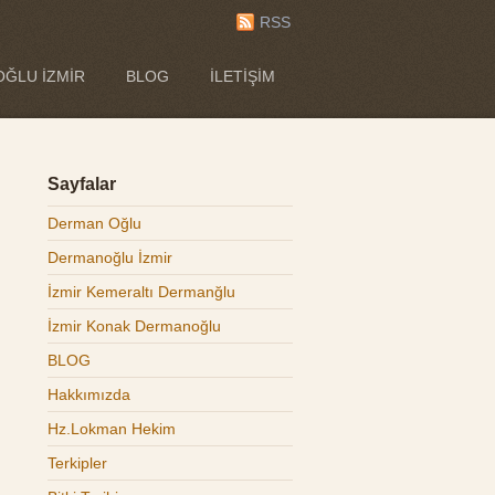
RSS
ĞLU İZMIR
BLOG
İLETIŞIM
Sayfalar
Derman Oğlu
Dermanoğlu İzmir
İzmir Kemeraltı Dermanğlu
İzmir Konak Dermanoğlu
BLOG
Hakkımızda
Hz.Lokman Hekim
Terkipler