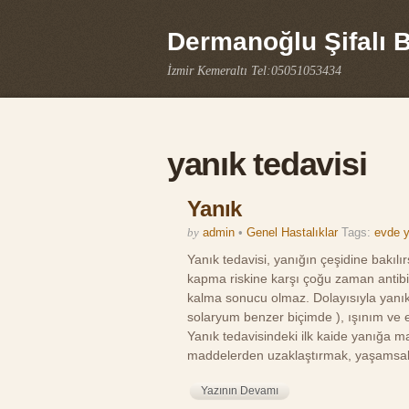
Dermanoğlu Şifalı Bi
İzmir Kemeraltı Tel:05051053434
yanık tedavisi
Yanık
by
admin
•
Genel Hastalıklar
Tags:
evde y
Yanık tedavisi, yanığın çeşidine bakılı
kapma riskine karşı çoğu zaman antibiyo
kalma sonucu olmaz. Dolayısıyla yanık
solaryum benzer biçimde ), ışınım ve 
Yanık tedavisindeki ilk kaide yanığa m
maddelerden uzaklaştırmak, yaşamsal 
Yazının Devamı