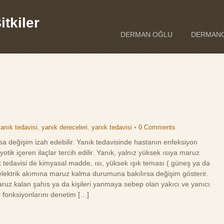
tkiler
DERMAN OĞLU
DERMANO
anık tedavisi
,
yanık dereceleri
,
yanık tedavisi
•
0 Comments
rsa değişim izah edebilir. Yanık tedavisinde hastanın enfeksiyon
tik içeren ilaçlar tercih edilir. Yanık, yalnız yüksek ısıya maruz
 tedavisi de kimyasal madde, ısı, yüksek ışık teması ( güneş ya da
elektrik akımına maruz kalma durumuna bakılırsa değişim gösterir.
aruz kalan şahıs ya da kişileri yanmaya sebep olan yakıcı ve yanıcı
fonksiyonlarını denetim […]