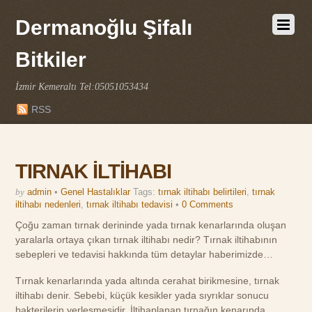
Dermanoğlu Şifalı
Bitkiler
İzmir Kemeraltı Tel:05051053434
RSS
TIRNAK İLTİHABI
by
admin
•
Genel Hastalıklar
Tags:
tırnak iltihabı belirtileri
,
tırnak
iltihabı nedenleri
,
tırnak iltihabı tedavisi
•
0 Comments
Çoğu zaman tırnak derininde yada tırnak kenarlarında oluşan
yaralarla ortaya çıkan tırnak iltihabı nedir? Tırnak iltihabının
sebepleri ve tedavisi hakkında tüm detaylar haberimizde…
Tırnak kenarlarında yada altında cerahat birikmesine, tırnak
iltihabı denir. Sebebi, küçük kesikler yada sıyrıklar sonucu
bakterilerin yerleşmesidir. İltihaplanan tırnağın kenarında