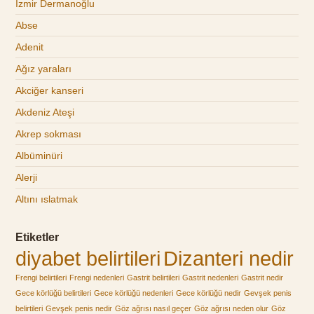
İzmir Dermanoğlu
Abse
Adenit
Ağız yaraları
Akciğer kanseri
Akdeniz Ateşi
Akrep sokması
Albüminüri
Alerji
Altını ıslatmak
Etiketler
diyabet belirtileri
Dizanteri nedir
Frengi belirtileri
Frengi nedenleri
Gastrit belirtileri
Gastrit nedenleri
Gastrit nedir
Gece körlüğü belirtileri
Gece körlüğü nedenleri
Gece körlüğü nedir
Gevşek penis
belirtileri
Gevşek penis nedir
Göz ağrısı nasıl geçer
Göz ağrısı neden olur
Göz