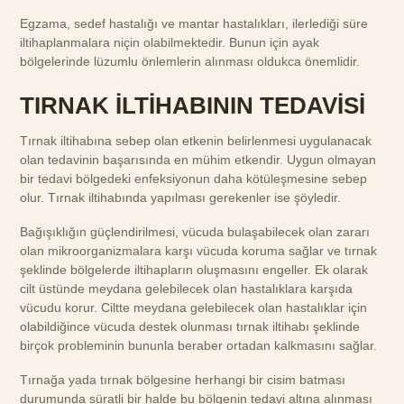
Egzama, sedef hastalığı ve mantar hastalıkları, ilerlediği süre
iltihaplanmalara niçin olabilmektedir. Bunun için ayak
bölgelerinde lüzumlu önlemlerin alınması oldukca önemlidir.
TIRNAK İLTİHABININ TEDAVİSİ
Tırnak iltihabına sebep olan etkenin belirlenmesi uygulanacak
olan tedavinin başarısında en mühim etkendir. Uygun olmayan
bir tedavi bölgedeki enfeksiyonun daha kötüleşmesine sebep
olur. Tırnak iltihabında yapılması gerekenler ise şöyledir.
Bağışıklığın güçlendirilmesi, vücuda bulaşabilecek olan zararı
olan mikroorganizmalara karşı vücuda koruma sağlar ve tırnak
şeklinde bölgelerde iltihapların oluşmasını engeller. Ek olarak
cilt üstünde meydana gelebilecek olan hastalıklara karşıda
vücudu korur. Ciltte meydana gelebilecek olan hastalıklar için
olabildiğince vücuda destek olunması tırnak iltihabı şeklinde
birçok probleminin bununla beraber ortadan kalkmasını sağlar.
Tırnağa yada tırnak bölgesine herhangi bir cisim batması
durumunda süratli bir halde bu bölgenin tedavi altına alınması