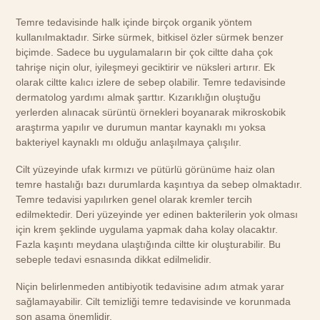
Temre tedavisinde halk içinde birçok organik yöntem
kullanılmaktadır. Sirke sürmek, bitkisel özler sürmek benzer
biçimde. Sadece bu uygulamaların bir çok ciltte daha çok
tahrişe niçin olur, iyileşmeyi geciktirir ve nüksleri artırır. Ek
olarak ciltte kalıcı izlere de sebep olabilir. Temre tedavisinde
dermatolog yardımı almak şarttır. Kızarıklığın oluştuğu
yerlerden alınacak sürüntü örnekleri boyanarak mikroskobik
araştırma yapılır ve durumun mantar kaynaklı mı yoksa
bakteriyel kaynaklı mı olduğu anlaşılmaya çalışılır.
Cilt yüzeyinde ufak kırmızı ve pütürlü görünüme haiz olan
temre hastalığı bazı durumlarda kaşıntıya da sebep olmaktadır.
Temre tedavisi yapılırken genel olarak kremler tercih
edilmektedir. Deri yüzeyinde yer edinen bakterilerin yok olması
için krem şeklinde uygulama yapmak daha kolay olacaktır.
Fazla kaşıntı meydana ulaştığında ciltte kir oluşturabilir. Bu
sebeple tedavi esnasında dikkat edilmelidir.
Niçin belirlenmeden antibiyotik tedavisine adım atmak yarar
sağlamayabilir. Cilt temizliği temre tedavisinde ve korunmada
son aşama önemlidir.