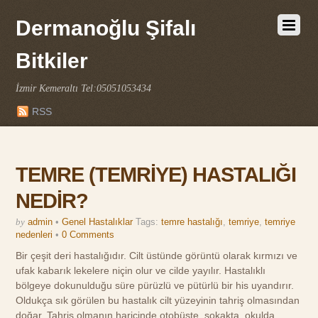
Dermanoğlu Şifalı
Bitkiler
İzmir Kemeraltı Tel:05051053434
RSS
TEMRE (TEMRİYE) HASTALIĞI
NEDİR?
by
admin
•
Genel Hastalıklar
Tags:
temre hastalığı
,
temriye
,
temriye
nedenleri
•
0 Comments
Bir çeşit deri hastalığıdır. Cilt üstünde görüntü olarak kırmızı ve
ufak kabarık lekelere niçin olur ve cilde yayılır. Hastalıklı
bölgeye dokunulduğu süre pürüzlü ve pütürlü bir his uyandırır.
Oldukça sık görülen bu hastalık cilt yüzeyinin tahriş olmasından
doğar. Tahriş olmanın haricinde otobüste, sokakta, okulda