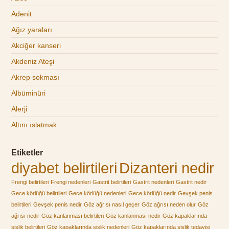
Adenit
Ağız yaraları
Akciğer kanseri
Akdeniz Ateşi
Akrep sokması
Albüminüri
Alerji
Altını ıslatmak
Etiketler
diyabet belirtileri
Dizanteri nedir
Frengi belirtileri
Frengi nedenleri
Gastrit belirtileri
Gastrit nedenleri
Gastrit nedir
Gece körlüğü belirtileri
Gece körlüğü nedenleri
Gece körlüğü nedir
Gevşek penis
belirtileri
Gevşek penis nedir
Göz ağrısı nasıl geçer
Göz ağrısı neden olur
Göz
ağrısı nedir
Göz kanlanması belirtileri
Göz kanlanması nedir
Göz kapaklarında
şişlik belirtileri
Göz kapaklarında şişlik nedenleri
Göz kapaklarında şişlik tedavisi