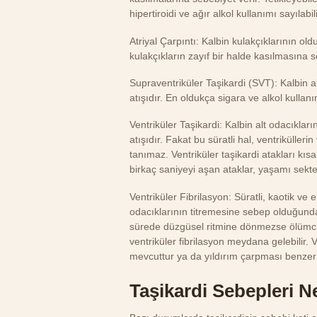
hipertiroidi ve ağır alkol kullanımı sayılabili
Atriyal Çarpıntı: Kalbin kulakçıklarının old
kulakçıkların zayıf bir halde kasılmasına s
Supraventriküler Taşikardi (SVT): Kalbin a
atışıdır. En oldukça sigara ve alkol kullan
Ventriküler Taşikardi: Kalbin alt odacıkların
atışıdır. Fakat bu süratli hal, ventrikülle
tanımaz. Ventriküler taşikardi atakları kıs
birkaç saniyeyi aşan ataklar, yaşamı sektey
Ventriküler Fibrilasyon: Süratli, kaotik ve
odacıklarının titremesine sebep olduğunda
sürede düzgüsel ritmine dönmezse ölümcül 
ventriküler fibrilasyon meydana gelebilir. Ve
mevcuttur ya da yıldırım çarpması benzer 
Taşikardi Sebepleri N