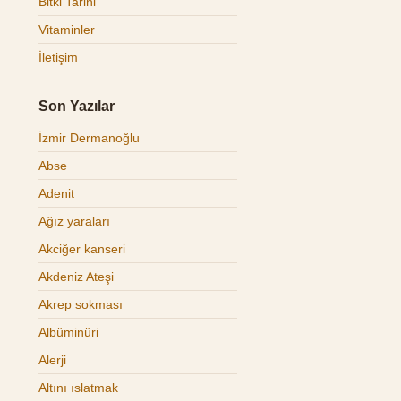
Bitki Tarihi
Vitaminler
İletişim
Son Yazılar
İzmir Dermanoğlu
Abse
Adenit
Ağız yaraları
Akciğer kanseri
Akdeniz Ateşi
Akrep sokması
Albüminüri
Alerji
Altını ıslatmak