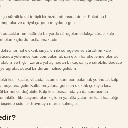
r.
ukça süratli fakat tertipli bir hızda atmasına denir. Fakat bu hız
ebep olur ve atriyal çarpıntı meydana gelir.
lt odacıklarının üstünde bir yerde süregelen oldukça süratli kalp
ımı olan kişilerde rastlanmaktadır.
daki anormal elektrik sinyalleri ile süregelen ve süratli bir kalp
rin vücuda yeterince kan pompalamak için etkin hareketlerine olanak
a olabilir ve hiçbir zarara yol açmadan birkaç saniye sürebilir. Sadece
e uğratacak acil bir durum haline gelebilir.
 elektriksel ikazlar, vücuda lüzumlu kanı pompalamak yerine alt kalp
 meydana gelir. Kalbe meydana getirilen elektrik şokuyla kısa
bir netice doğabilir. Kalp krizi esnasında ya da sonrasında
ntriküler fibrilasyonu olan kişilerin ya altta yatan bir kalp hastalığı
biçimde ciddi bir travmaya maruz kalmıştır.
edir?