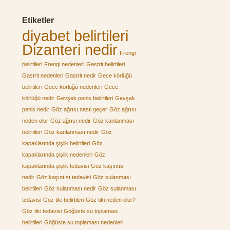
Etiketler
diyabet belirtileri
Dizanteri nedir
Frengi
belirtileri
Frengi nedenleri
Gastrit belirtileri
Gastrit nedenleri
Gastrit nedir
Gece körlüğü
belirtileri
Gece körlüğü nedenleri
Gece
körlüğü nedir
Gevşek penis belirtileri
Gevşek
penis nedir
Göz ağrısı nasıl geçer
Göz ağrısı
neden olur
Göz ağrısı nedir
Göz kanlanması
belirtileri
Göz kanlanması nedir
Göz
kapaklarında şişlik belirtileri
Göz
kapaklarında şişlik nedenleri
Göz
kapaklarında şişlik tedavisi
Göz kaşıntısı
nedir
Göz kaşıntısı tedavisi
Göz sulanması
belirtileri
Göz sulanması nedir
Göz sulanması
tedavisi
Göz tiki belirtileri
Göz tiki neden olur?
Göz tiki tedavisi
Göğüste su toplaması
belirtileri
Göğüste su toplaması nedenleri