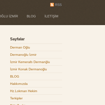
RSS
ĞLU İZMIR
BLOG
İLETIŞIM
Sayfalar
Derman Oğlu
Dermanoğlu İzmir
İzmir Kemeraltı Dermanğlu
İzmir Konak Dermanoğlu
BLOG
Hakkımızda
Hz.Lokman Hekim
Terkipler