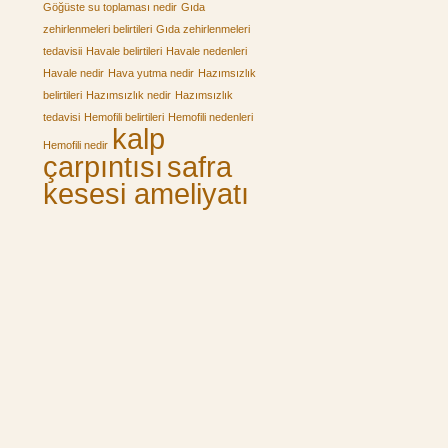
Göğüste su toplaması nedir
Gıda
zehirlenmeleri belirtileri
Gıda zehirlenmeleri
tedavisii
Havale belirtileri
Havale nedenleri
Havale nedir
Hava yutma nedir
Hazımsızlık
belirtileri
Hazımsızlık nedir
Hazımsızlık
tedavisi
Hemofili belirtileri
Hemofili nedenleri
kalp
Hemofili nedir
çarpıntısı
safra
kesesi ameliyatı