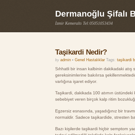
Dermanoğlu Şifalı Bi
İzmir Kemeraltı Tel:05051053434
Taşikardi Nedir?
by
admin
•
Genel Hastalıklar
Tags:
taşikardi be
Sıhhatli bir insan kalbinin dakikadaki atış
gereksinimlerine bakılırsa şekillenmektedi
varlığına işaret ediyor.
Taşikardi, dakikada 100 atımın üstündeki kal
sebebiyet veren birçok kalp ritim bozukluğ
Egzersiz esnasında, yaşadığınız bir travma
normaldir. Sadece taşikardide, stresten b
Bazı kişilerde taşikardi hiçbir semptom ya
tedavi edilmediği takdirde kalp fonksiyon