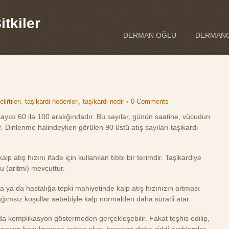
tkiler
DERMAN OĞLU
DERMANO
lirtileri
,
taşikardi nedenleri
,
taşikardi nedir
•
0 Comments
 sayısı 60 ila 100 aralığındadır. Bu sayılar, günün saatine, vücudun
r. Dinlenme halindeyken görülen 90 üstü atış sayıları taşikardi
p atış hızını ifade için kullanılan tıbbi bir terimdir. Taşikardiye
u (aritmi) mevcuttur.
 ya da hastalığa tepki mahiyetinde kalp atış hızınızın artması
ağımsız koşullar sebebiyle kalp normalden daha süratli atar.
da komplikasyon göstermeden gerçekleşebilir. Fakat teşhis edilip,
larınızın bozulmasına sebep olup, başınıza daha ciddi problemler