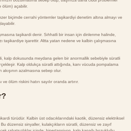
 ölüm) açabilir.
enzer biçimde cerrahi yöntemler taşikardiyi denetim altına almayı ve
ayabilir.
masına taşikardi denir. Sıhhatli bir insan için dinlenme halinde,
ı taşikardiye işarettir. Altta yatan nedene ve kalbin çalışmasına
rdi, kalp dokusunda meydana gelen bir anormallik sebebiyle süratli
erçekleşir. Kalp oldukça süratli attığında, kanı vücuda pompalama
n akışının azalmasına sebep olur.
 ve ölüm riskini hatırı sayılır oranda artırır.
r?
ikardi türüdür. Kalbin üst odacıklarındaki kaotik, düzensiz elektriksel
. Bu düzensiz sinyaller, kulakçıkların süratli, düzensiz ve zayıf
ecek rahatsızlıklar içinde; hipertansiyon, kalp kapağı bozukluğu,