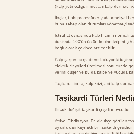
(kalp yetmezliği, inme, ani kalp durması ve
İlaçlar, tıbbi prosedürler yada ameliyat b
buna sebep olan durumları yönetmeyi sağl
İstirahat esnasında kalp hızının normali aş
dakikada 100’ün üstünde olan kalp atış hız
bağlı olarak çekince arz edebilir.
Kalp çarpıntısı şu demek oluyor ki taşika
elektrik sinyalleri üretilmesi sonucunda g
verimi düşer ve bu da kalbe ve vücuda ka
Taşikardi; inme, kalp krizi, ani kalp durması
Taşikardi Türleri Nedi
Birçok değişik taşikardi çeşidi mevcuttur.
Atriyal Fibrilasyon: En oldukça görülen taş
uyarılardan kaynaklı bir taşikardi çeşididir
kasılmalarına sebebiyet verir. Tetikleyebil