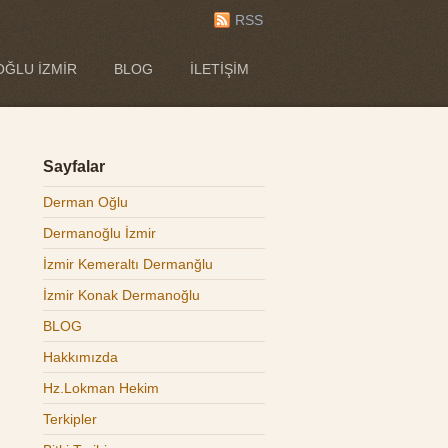
RSS
ĞLU İZMIR
BLOG
İLETIŞIM
Sayfalar
Derman Oğlu
Dermanoğlu İzmir
İzmir Kemeraltı Dermanğlu
İzmir Konak Dermanoğlu
BLOG
Hakkımızda
Hz.Lokman Hekim
Terkipler