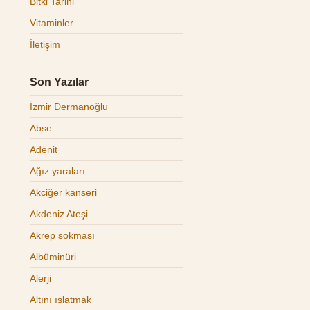
Bitki Tarihi
Vitaminler
İletişim
Son Yazılar
İzmir Dermanoğlu
Abse
Adenit
Ağız yaraları
Akciğer kanseri
Akdeniz Ateşi
Akrep sokması
Albüminüri
Alerji
Altını ıslatmak