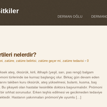
tkiler
DERMAN OĞLU
DERMANO
tileri nelerdir?
ni
,
zatürre
,
zatürre belirtisi
,
zatürre geçer mi
,
zatürre tedavisi
•
0
k ateş, öksürük, kirli, iltihaplı (yeşil, sarı, pas rengi) balgam
nömoni türlerinde ise kurnaz başlangıç olur. Birkaç gün devam eden
rılarını takiben kuru öksürük, ateş yükselmesi, bulantı, kusma, baş
. Bu şikayeti olan hastalar kesinlikle doktora başvurmalıdır. Pnömoni
n bir sıhhat sorunudur. Erken teşhis edilmesi ve gecikmeden tedaviye
nmektedir. Hastanın yakınmaları pnömoni’yle uyumlu […]