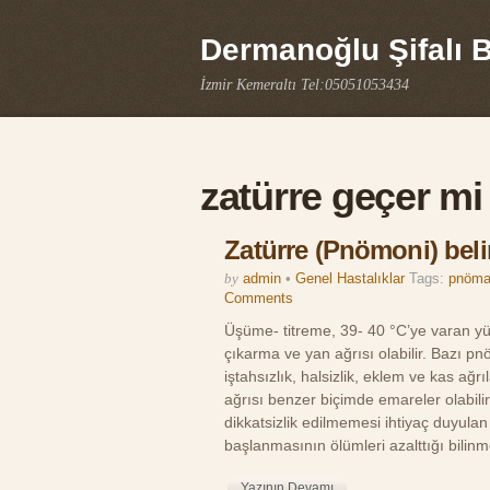
Dermanoğlu Şifalı Bi
İzmir Kemeraltı Tel:05051053434
zatürre geçer mi
Zatürre (Pnömoni) belir
by
admin
•
Genel Hastalıklar
Tags:
pnöma
Comments
Üşüme- titreme, 39- 40 °C’ye varan yükse
çıkarma ve yan ağrısı olabilir. Bazı p
iştahsızlık, halsizlik, eklem ve kas ağ
ağrısı benzer biçimde emareler olabilir
dikkatsizlik edilmemesi ihtiyaç duyula
başlanmasının ölümleri azalttığı bili
Yazının Devamı