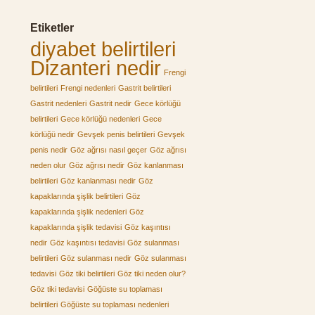
Etiketler
diyabet belirtileri
Dizanteri nedir
Frengi
belirtileri
Frengi nedenleri
Gastrit belirtileri
Gastrit nedenleri
Gastrit nedir
Gece körlüğü
belirtileri
Gece körlüğü nedenleri
Gece
körlüğü nedir
Gevşek penis belirtileri
Gevşek
penis nedir
Göz ağrısı nasıl geçer
Göz ağrısı
neden olur
Göz ağrısı nedir
Göz kanlanması
belirtileri
Göz kanlanması nedir
Göz
kapaklarında şişlik belirtileri
Göz
kapaklarında şişlik nedenleri
Göz
kapaklarında şişlik tedavisi
Göz kaşıntısı
nedir
Göz kaşıntısı tedavisi
Göz sulanması
belirtileri
Göz sulanması nedir
Göz sulanması
tedavisi
Göz tiki belirtileri
Göz tiki neden olur?
Göz tiki tedavisi
Göğüste su toplaması
belirtileri
Göğüste su toplaması nedenleri