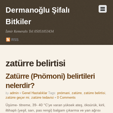
Dermanoğlu Şifalı
Bitkiler
İzmir Kemeraltı Tel:05051053434
RSS
zatürre belirtisi
Zatürre (Pnömoni) belirtileri
nelerdir?
by
admin
•
Genel Hastalıklar
Tags:
pnömani
,
zatürre
,
zatürre belirtisi
,
zatürre geçer mi
,
zatürre tedavisi
•
0 Comments
Üşüme- titreme, 39- 40 °C’ye varan yüksek ateş, öksürük, kirli,
iltihaplı (yeşil, sarı, pas rengi) balgam çıkarma ve yan ağrısı