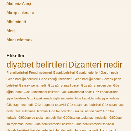
Akdeniz Ateşi
Akrep sokması
Albüminüri
Alerji
Altını ıslatmak
Etiketler
diyabet belirtileri
Dizanteri nedir
Frengi belirtileri
Frengi nedenleri
Gastrit belirtileri
Gastrit nedenleri
Gastrit nedir
Gece körlüğü belirtileri
Gece körlüğü nedenleri
Gece körlüğü nedir
Gevşek penis
belirtileri
Gevşek penis nedir
Göz ağrısı nasıl geçer
Göz ağrısı neden olur
Göz
ağrısı nedir
Göz kanlanması belirtileri
Göz kanlanması nedir
Göz kapaklarında
şişlik belirtileri
Göz kapaklarında şişlik nedenleri
Göz kapaklarında şişlik tedavisi
Göz kaşıntısı nedir
Göz kaşıntısı tedavisi
Göz sulanması belirtileri
Göz sulanması
nedir
Göz sulanması tedavisi
Göz tiki belirtileri
Göz tiki neden olur?
Göz tiki
tedavisi
Göğüste su toplaması belirtileri
Göğüste su toplaması nedenleri
Göğüste
su toplaması nedir
Gıda zehirlenmeleri belirtileri
Gıda zehirlenmeleri tedavisii
Havale belirtileri
Havale nedenleri
Havale nedir
Hava yutma nedir
Hazımsızlık