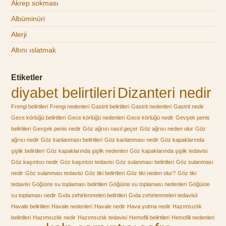
Akrep sokması
Albüminüri
Alerji
Altını ıslatmak
Etiketler
diyabet belirtileri
Dizanteri nedir
Frengi belirtileri
Frengi nedenleri
Gastrit belirtileri
Gastrit nedenleri
Gastrit nedir
Gece körlüğü belirtileri
Gece körlüğü nedenleri
Gece körlüğü nedir
Gevşek penis
belirtileri
Gevşek penis nedir
Göz ağrısı nasıl geçer
Göz ağrısı neden olur
Göz
ağrısı nedir
Göz kanlanması belirtileri
Göz kanlanması nedir
Göz kapaklarında
şişlik belirtileri
Göz kapaklarında şişlik nedenleri
Göz kapaklarında şişlik tedavisi
Göz kaşıntısı nedir
Göz kaşıntısı tedavisi
Göz sulanması belirtileri
Göz sulanması
nedir
Göz sulanması tedavisi
Göz tiki belirtileri
Göz tiki neden olur?
Göz tiki
tedavisi
Göğüste su toplaması belirtileri
Göğüste su toplaması nedenleri
Göğüste
su toplaması nedir
Gıda zehirlenmeleri belirtileri
Gıda zehirlenmeleri tedavisii
Havale belirtileri
Havale nedenleri
Havale nedir
Hava yutma nedir
Hazımsızlık
belirtileri
Hazımsızlık nedir
Hazımsızlık tedavisi
Hemofili belirtileri
Hemofili nedenleri