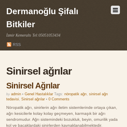
Dermanoğlu Şifalı
Bitkiler
İzmir Kemeraltı Tel:05051053434
RSS
Sinirsel ağrılar
Sinirsel Ağrılar
by
admin
•
Genel Hastalıklar
Tags:
nöropatik ağrı
,
sinirsel ağrı
tedavisi
,
Sinirsel ağrılar
•
0 Comments
Nöropatik ağrı, sinirlerin ağrı iletim sistemlerinde ortaya çıkan,
ağrı kesicilerle kolay kolay geçmeyen, karmaşık bir ağrı
sendromudur. Ağrı sistemindeki bozukluk, beyin, omurilik yada
kol ve bacaklardaki sinirlerden kaynaklanabilmektedir.