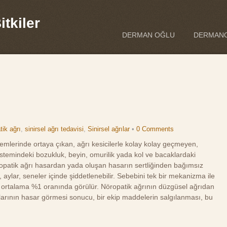
tkiler
DERMAN OĞLU
DERMANO
tik ağrı
,
sinirsel ağrı tedavisi
,
Sinirsel ağrılar
•
0 Comments
istemlerinde ortaya çıkan, ağrı kesicilerle kolay kolay geçmeyen,
stemindeki bozukluk, beyin, omurilik yada kol ve bacaklardaki
ropatik ağrı hasardan yada oluşan hasarın sertliğinden bağımsız
 aylar, seneler içinde şiddetlenebilir. Sebebini tek bir mekanizma ile
 ortalama %1 oranında görülür. Nöropatik ağrının düzgüsel ağrıdan
larının hasar görmesi sonucu, bir ekip maddelerin salgılanması, bu