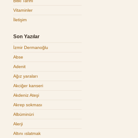
Bitki Tarihi
Vitaminler
İletişim
Son Yazılar
İzmir Dermanoğlu
Abse
Adenit
Ağız yaraları
Akciğer kanseri
Akdeniz Ateşi
Akrep sokması
Albüminüri
Alerji
Altını ıslatmak