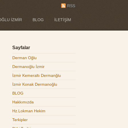
RSS
ĞLU İZMIR
BLOG
İLETIŞIM
Sayfalar
Derman Oğlu
Dermanoğlu İzmir
İzmir Kemeraltı Dermanğlu
İzmir Konak Dermanoğlu
BLOG
Hakkımızda
Hz.Lokman Hekim
Terkipler