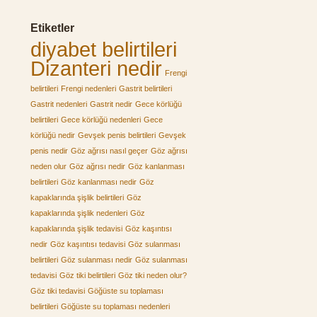
Etiketler
diyabet belirtileri
Dizanteri nedir
Frengi
belirtileri
Frengi nedenleri
Gastrit belirtileri
Gastrit nedenleri
Gastrit nedir
Gece körlüğü
belirtileri
Gece körlüğü nedenleri
Gece
körlüğü nedir
Gevşek penis belirtileri
Gevşek
penis nedir
Göz ağrısı nasıl geçer
Göz ağrısı
neden olur
Göz ağrısı nedir
Göz kanlanması
belirtileri
Göz kanlanması nedir
Göz
kapaklarında şişlik belirtileri
Göz
kapaklarında şişlik nedenleri
Göz
kapaklarında şişlik tedavisi
Göz kaşıntısı
nedir
Göz kaşıntısı tedavisi
Göz sulanması
belirtileri
Göz sulanması nedir
Göz sulanması
tedavisi
Göz tiki belirtileri
Göz tiki neden olur?
Göz tiki tedavisi
Göğüste su toplaması
belirtileri
Göğüste su toplaması nedenleri