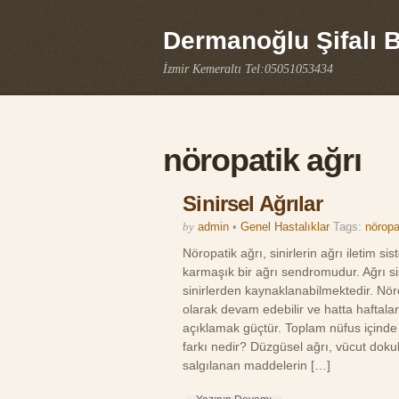
Dermanoğlu Şifalı Bi
İzmir Kemeraltı Tel:05051053434
nöropatik ağrı
Sinirsel Ağrılar
by
admin
•
Genel Hastalıklar
Tags:
nöropa
Nöropatik ağrı, sinirlerin ağrı iletim s
karmaşık bir ağrı sendromudur. Ağrı si
sinirlerden kaynaklanabilmektedir. Nö
olarak devam edebilir ve hatta haftalar,
açıklamak güçtür. Toplam nüfus içinde
farkı nedir? Düzgüsel ağrı, vücut doku
salgılanan maddelerin […]