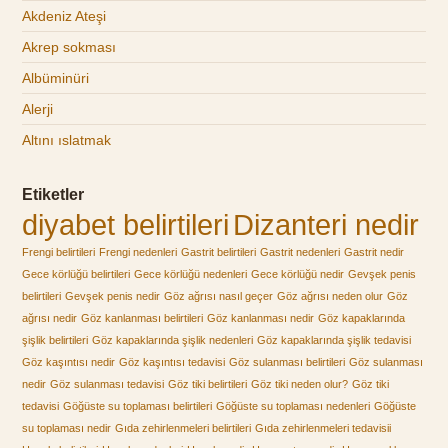
Akdeniz Ateşi
Akrep sokması
Albüminüri
Alerji
Altını ıslatmak
Etiketler
diyabet belirtileri
Dizanteri nedir
Frengi belirtileri
Frengi nedenleri
Gastrit belirtileri
Gastrit nedenleri
Gastrit nedir
Gece körlüğü belirtileri
Gece körlüğü nedenleri
Gece körlüğü nedir
Gevşek penis
belirtileri
Gevşek penis nedir
Göz ağrısı nasıl geçer
Göz ağrısı neden olur
Göz
ağrısı nedir
Göz kanlanması belirtileri
Göz kanlanması nedir
Göz kapaklarında
şişlik belirtileri
Göz kapaklarında şişlik nedenleri
Göz kapaklarında şişlik tedavisi
Göz kaşıntısı nedir
Göz kaşıntısı tedavisi
Göz sulanması belirtileri
Göz sulanması
nedir
Göz sulanması tedavisi
Göz tiki belirtileri
Göz tiki neden olur?
Göz tiki
tedavisi
Göğüste su toplaması belirtileri
Göğüste su toplaması nedenleri
Göğüste
su toplaması nedir
Gıda zehirlenmeleri belirtileri
Gıda zehirlenmeleri tedavisii