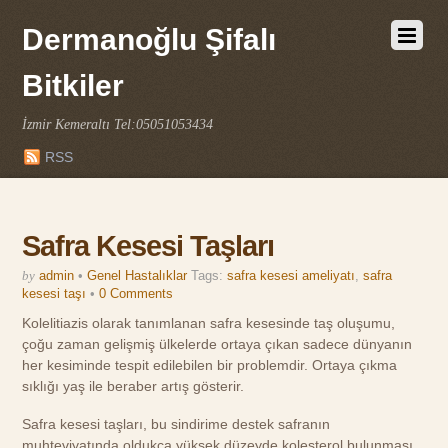
Dermanoğlu Şifalı
Bitkiler
İzmir Kemeraltı Tel:05051053434
RSS
Safra Kesesi Taşları
by
admin
•
Genel Hastalıklar
Tags:
safra kesesi ameliyatı
,
safra
kesesi taşı
•
0 Comments
Kolelitiazis olarak tanımlanan safra kesesinde taş oluşumu,
çoğu zaman gelişmiş ülkelerde ortaya çıkan sadece dünyanın
her kesiminde tespit edilebilen bir problemdir. Ortaya çıkma
sıklığı yaş ile beraber artış gösterir.
Safra kesesi taşları, bu sindirime destek safranın
muhteviyatında oldukça yüksek düzeyde kolesterol bulunması