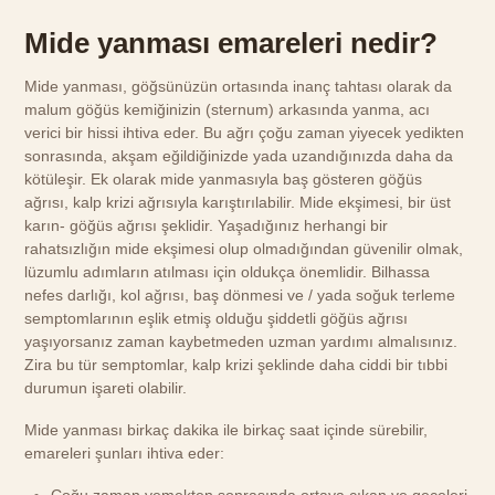
Mide yanması emareleri nedir?
Mide yanması, göğsünüzün ortasında inanç tahtası olarak da
malum göğüs kemiğinizin (sternum) arkasında yanma, acı
verici bir hissi ihtiva eder. Bu ağrı çoğu zaman yiyecek yedikten
sonrasında, akşam eğildiğinizde yada uzandığınızda daha da
kötüleşir. Ek olarak mide yanmasıyla baş gösteren göğüs
ağrısı, kalp krizi ağrısıyla karıştırılabilir. Mide ekşimesi, bir üst
karın- göğüs ağrısı şeklidir. Yaşadığınız herhangi bir
rahatsızlığın mide ekşimesi olup olmadığından güvenilir olmak,
lüzumlu adımların atılması için oldukça önemlidir. Bilhassa
nefes darlığı, kol ağrısı, baş dönmesi ve / yada soğuk terleme
semptomlarının eşlik etmiş olduğu şiddetli göğüs ağrısı
yaşıyorsanız zaman kaybetmeden uzman yardımı almalısınız.
Zira bu tür semptomlar, kalp krizi şeklinde daha ciddi bir tıbbi
durumun işareti olabilir.
Mide yanması birkaç dakika ile birkaç saat içinde sürebilir,
emareleri şunları ihtiva eder: