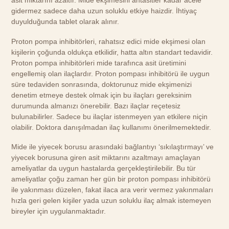
asit miktarını azaltır. Mide ekşimesini antasitler kadar acele
gidermez sadece daha uzun soluklu etkiye haizdir. İhtiyaç
duyulduğunda tablet olarak alınır.
Proton pompa inhibitörleri, rahatsız edici mide ekşimesi olan
kişilerin çoğunda oldukça etkilidir, hatta altın standart tedavidir.
Proton pompa inhibitörleri mide tarafınca asit üretimini
engellemiş olan ilaçlardır. Proton pompası inhibitörü ile uygun
süre tedaviden sonrasında, doktorunuz mide ekşimenizi
denetim etmeye destek olmak için bu ilaçları gereksinim
durumunda almanızı önerebilir. Bazı ilaçlar reçetesiz
bulunabilirler. Sadece bu ilaçlar istenmeyen yan etkilere niçin
olabilir. Doktora danışılmadan ilaç kullanımı önerilmemektedir.
Mide ile yiyecek borusu arasındaki bağlantıyı ‘sıkılaştırmayı’ ve
yiyecek borusuna giren asit miktarını azaltmayı amaçlayan
ameliyatlar da uygun hastalarda gerçekleştirilebilir. Bu tür
ameliyatlar çoğu zaman her gün bir proton pompası inhibitörü
ile yakınması düzelen, fakat ilaca ara verir vermez yakınmaları
hızla geri gelen kişiler yada uzun soluklu ilaç almak istemeyen
bireyler için uygulanmaktadır.