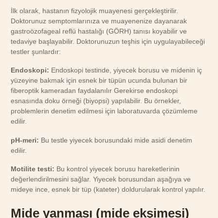
İlk olarak, hastanın fizyolojik muayenesi gerçekleştirilir.
Doktorunuz semptomlarınıza ve muayenenize dayanarak
gastroözofageal reflü hastalığı (GÖRH) tanısı koyabilir ve
tedaviye başlayabilir. Doktorunuzun teşhis için uygulayabileceği
testler şunlardır:
Endoskopi:
Endoskopi testinde, yiyecek borusu ve midenin iç
yüzeyine bakmak için esnek bir tüpün ucunda bulunan bir
fiberoptik kameradan faydalanılır Gerekirse endoskopi
esnasında doku örneği (biyopsi) yapılabilir. Bu örnekler,
problemlerin denetim edilmesi için laboratuvarda çözümleme
edilir.
pH-meri:
Bu testle yiyecek borusundaki mide asidi denetim
edilir.
Motilite testi:
Bu kontrol yiyecek borusu hareketlerinin
değerlendirilmesini sağlar. Yiyecek borusundan aşağıya ve
mideye ince, esnek bir tüp (kateter) doldurularak kontrol yapılır.
Mide yanması (mide ekşimesi)