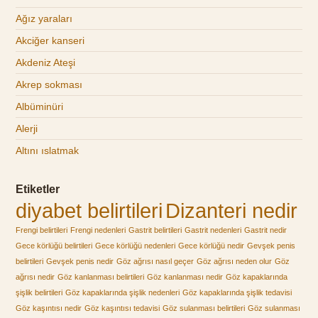
Ağız yaraları
Akciğer kanseri
Akdeniz Ateşi
Akrep sokması
Albüminüri
Alerji
Altını ıslatmak
Etiketler
diyabet belirtileri
Dizanteri nedir
Frengi belirtileri
Frengi nedenleri
Gastrit belirtileri
Gastrit nedenleri
Gastrit nedir
Gece körlüğü belirtileri
Gece körlüğü nedenleri
Gece körlüğü nedir
Gevşek penis
belirtileri
Gevşek penis nedir
Göz ağrısı nasıl geçer
Göz ağrısı neden olur
Göz
ağrısı nedir
Göz kanlanması belirtileri
Göz kanlanması nedir
Göz kapaklarında
şişlik belirtileri
Göz kapaklarında şişlik nedenleri
Göz kapaklarında şişlik tedavisi
Göz kaşıntısı nedir
Göz kaşıntısı tedavisi
Göz sulanması belirtileri
Göz sulanması