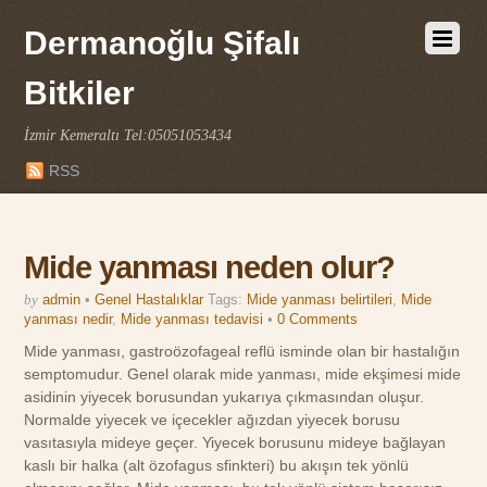
Dermanoğlu Şifalı
Bitkiler
İzmir Kemeraltı Tel:05051053434
RSS
Mide yanması neden olur?
by
admin
•
Genel Hastalıklar
Tags:
Mide yanması belirtileri
,
Mide
yanması nedir
,
Mide yanması tedavisi
•
0 Comments
Mide yanması, gastroözofageal reflü isminde olan bir hastalığın
semptomudur. Genel olarak mide yanması, mide ekşimesi mide
asidinin yiyecek borusundan yukarıya çıkmasından oluşur.
Normalde yiyecek ve içecekler ağızdan yiyecek borusu
vasıtasıyla mideye geçer. Yiyecek borusunu mideye bağlayan
kaslı bir halka (alt özofagus sfinkteri) bu akışın tek yönlü