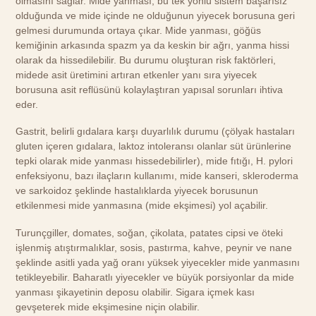
olmasını sağlar. Mide yanması, bu tek yönlü sistem başarısız
olduğunda ve mide içinde ne olduğunun yiyecek borusuna geri
gelmesi durumunda ortaya çıkar. Mide yanması, göğüs
kemiğinin arkasında spazm ya da keskin bir ağrı, yanma hissi
olarak da hissedilebilir. Bu durumu oluşturan risk faktörleri,
midede asit üretimini artıran etkenler yanı sıra yiyecek
borusuna asit reflüsünü kolaylaştıran yapısal sorunları ihtiva
eder.
Gastrit, belirli gıdalara karşı duyarlılık durumu (çölyak hastaları
gluten içeren gıdalara, laktoz intoleransı olanlar süt ürünlerine
tepki olarak mide yanması hissedebilirler), mide fıtığı, H. pylori
enfeksiyonu, bazı ilaçların kullanımı, mide kanseri, skleroderma
ve sarkoidoz şeklinde hastalıklarda yiyecek borusunun
etkilenmesi mide yanmasına (mide ekşimesi) yol açabilir.
Turunçgiller, domates, soğan, çikolata, patates cipsi ve öteki
işlenmiş atıştırmalıklar, sosis, pastırma, kahve, peynir ve nane
şeklinde asitli yada yağ oranı yüksek yiyecekler mide yanmasını
tetikleyebilir. Baharatlı yiyecekler ve büyük porsiyonlar da mide
yanması şikayetinin deposu olabilir. Sigara içmek kası
gevşeterek mide ekşimesine niçin olabilir.