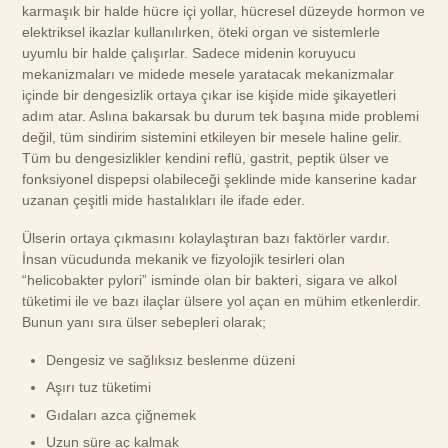
karmaşık bir halde hücre içi yollar, hücresel düzeyde hormon ve
elektriksel ikazlar kullanılırken, öteki organ ve sistemlerle
uyumlu bir halde çalışırlar. Sadece midenin koruyucu
mekanizmaları ve midede mesele yaratacak mekanizmalar
içinde bir dengesizlik ortaya çıkar ise kişide mide şikayetleri
adım atar. Aslına bakarsak bu durum tek başına mide problemi
değil, tüm sindirim sistemini etkileyen bir mesele haline gelir.
Tüm bu dengesizlikler kendini reflü, gastrit, peptik ülser ve
fonksiyonel dispepsi olabileceği şeklinde mide kanserine kadar
uzanan çeşitli mide hastalıkları ile ifade eder.
Ülserin ortaya çıkmasını kolaylaştıran bazı faktörler vardır.
İnsan vücudunda mekanik ve fizyolojik tesirleri olan
“helicobakter pylori” isminde olan bir bakteri, sigara ve alkol
tüketimi ile ve bazı ilaçlar ülsere yol açan en mühim etkenlerdir.
Bunun yanı sıra ülser sebepleri olarak;
Dengesiz ve sağlıksız beslenme düzeni
Aşırı tuz tüketimi
Gıdaları azca çiğnemek
Uzun süre aç kalmak