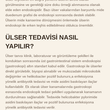
görülmesine ve gerektiği süre doku örneği alınmasına olanak
elde eden endoskopidir. Bazı ülser vakalarından baryumlu mide
duedenum grafisi de endoskopi sonrasında destek olabilir.
Ülserin mide kanserine dönüşmesini önlemede ülserin
endoskopi ile erken teşhis edilebilmesi oldukca önemlidir.
ÜLSER TEDAVİSİ NASIL
YAPILIR?
Ülser tanısı klinik, laboratuvar ve görüntüleme şekilleri ile
konduktan sonrasında üst gastrointestinal sistem endoskopisi
(gastroskopi) altın standart kabul edilir. Gastroskopi ile ülserler
direkt görülebilir, biyopsi alınabilir ve mukozadaki mikroskobik
değişimler ve helikobacter pozitif bulunurs,a enfeksiyona
yönelik antibiyotik tedavisi ve mide asidini baskılayan ilaçlar
kullanılabilir. Ek olarak ülser kanamalarında gastroskopi
esnasında endoskopik tedavi şekilleri uygulanarak kanamanın
durdurulması sağlanabilir. Tedavide helicobakter pylorimide
asidini baskılayan ilaçlar ve pozitif bulunursa enfeksiyona
yönelik antibiyotik tedavisi verilir.