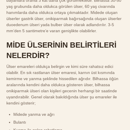
bayanlara oranla 3 kat daha çok görülmektedir. Bilhassa 30-50
yaş grubunda daha oldukca görülen ülser, 60 yaş civarında
hanımlarda daha oldukca ortaya çıkmaktadır. Midede oluşan
ülserler gastrik ülser, onikiparmak bağırsağında oluşan ülserler
duoedenum ülseri yada bulber ülser olarak adlandırılır. 3-5
mm’den 5 santimetre’e varan genişlikte olabilirler.
MİDE ÜLSERİNİN BELİRTİLERİ
NELERDİR?
Ülser emareleri oldukça belirgin ve kimi süre rahatsız edici
olabilir. En sık rastlanan ülser emaresi, karnın üst kısmında
kemirme ve yanma şeklinde hissedilen ağrıdır. Bilhassa öğün
aralarında kendini daha oldukca gösteren ülser, bilhassa
onikiparmak ülseri olan kişileri gecenin herhangi bir saatinde
uyandırabilir. Genel olarak bakıldığında ülser şu emareler ile
kendini gösterir;
Midede yanma ve ağrı
Bulantı