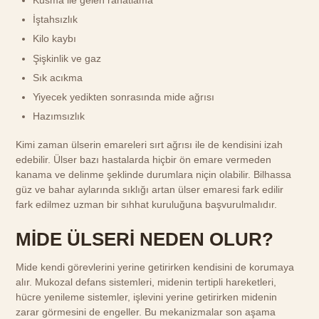
Kusma ile gelen rahatlama
İştahsızlık
Kilo kaybı
Şişkinlik ve gaz
Sık acıkma
Yiyecek yedikten sonrasında mide ağrısı
Hazımsızlık
Kimi zaman ülserin emareleri sırt ağrısı ile de kendisini izah
edebilir. Ülser bazı hastalarda hiçbir ön emare vermeden
kanama ve delinme şeklinde durumlara niçin olabilir. Bilhassa
güz ve bahar aylarında sıklığı artan ülser emaresi fark edilir
fark edilmez uzman bir sıhhat kuruluğuna başvurulmalıdır.
MİDE ÜLSERİ NEDEN OLUR?
Mide kendi görevlerini yerine getirirken kendisini de korumaya
alır. Mukozal defans sistemleri, midenin tertipli hareketleri,
hücre yenileme sistemler, işlevini yerine getirirken midenin
zarar görmesini de engeller. Bu mekanizmalar son aşama