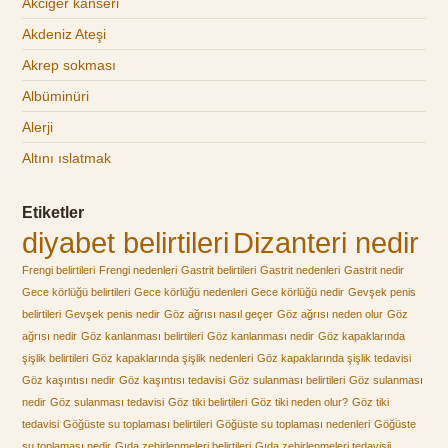
Akciğer kanseri
Akdeniz Ateşi
Akrep sokması
Albüminüri
Alerji
Altını ıslatmak
Etiketler
diyabet belirtileri
Dizanteri nedir
Frengi belirtileri
Frengi nedenleri
Gastrit belirtileri
Gastrit nedenleri
Gastrit nedir
Gece körlüğü belirtileri
Gece körlüğü nedenleri
Gece körlüğü nedir
Gevşek penis
belirtileri
Gevşek penis nedir
Göz ağrısı nasıl geçer
Göz ağrısı neden olur
Göz
ağrısı nedir
Göz kanlanması belirtileri
Göz kanlanması nedir
Göz kapaklarında
şişlik belirtileri
Göz kapaklarında şişlik nedenleri
Göz kapaklarında şişlik tedavisi
Göz kaşıntısı nedir
Göz kaşıntısı tedavisi
Göz sulanması belirtileri
Göz sulanması
nedir
Göz sulanması tedavisi
Göz tiki belirtileri
Göz tiki neden olur?
Göz tiki
tedavisi
Göğüste su toplaması belirtileri
Göğüste su toplaması nedenleri
Göğüste
su toplaması nedir
Gıda zehirlenmeleri belirtileri
Gıda zehirlenmeleri tedavisii