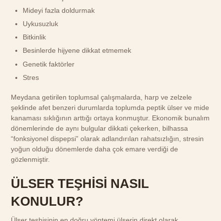
Mideyi fazla doldurmak
Uykusuzluk
Bitkinlik
Besinlerde hijyene dikkat etmemek
Genetik faktörler
Stres
Meydana getirilen toplumsal çalışmalarda, harp ve zelzele
şeklinde afet benzeri durumlarda toplumda peptik ülser ve mide
kanaması sıklığının arttığı ortaya konmuştur. Ekonomik bunalım
dönemlerinde de aynı bulgular dikkati çekerken, bilhassa
“fonksiyonel dispepsi” olarak adlandırılan rahatsızlığın, stresin
yoğun olduğu dönemlerde daha çok emare verdiği de
gözlenmiştir.
ÜLSER TEŞHİSİ NASIL
KONULUR?
Ülser teşhisinin en doğru yöntemi ülserin direkt olarak