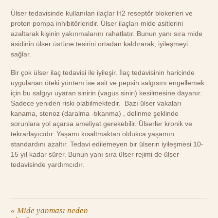
Ülser tedavisinde kullanılan ilaçlar H2 reseptör blokerleri ve
proton pompa inhibitörleridir. Ülser ilaçları mide asitlerini
azaltarak kişinin yakınmalarını rahatlatır. Bunun yanı sıra mide
asidinin ülser üstüne tesirini ortadan kaldırarak, iyileşmeyi
sağlar.
Bir çok ülser ilaç tedavisi ile iyileşir. İlaç tedavisinin haricinde
uygulanan öteki yöntem ise asit ve pepsin salgısını engellemek
için bu salgıyı uyaran sinirin (vagus siniri) kesilmesine dayanır.
Sadece yeniden riski olabilmektedir. Bazı ülser vakaları
kanama, stenoz (daralma -tıkanma) , delinme şeklinde
sorunlara yol açarsa ameliyat gerekebilir. Ülserler kronik ve
tekrarlayıcıdır. Yaşamı kısaltmaktan oldukca yaşamın
standardını azaltır. Tedavi edilemeyen bir ülserin iyileşmesi 10-
15 yıl kadar sürer. Bunun yanı sıra ülser rejimi de ülser
tedavisinde yardımcıdır.
«
Mide yanması neden