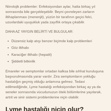
Nörolojik problemler: Enfeksiyondan aylar, hatta birkaç yıl
sonrasında bile gerçekleşebilir. Beyni çevreleyen zarların
iltihaplanması (menenjit), yüzün bir tarafının geçici felci,
uzuvlardaki uyuşukluk yada zayıflık ortaya çıkabilir.
DAHA AZ YAYGIN BELİRTİ VE BULGULAR:
Düzensiz kalp atışı benzer biçimde kalp problemleri
Göz iltihabı
Karaciğer iltihabı (hepatit)
Şiddetli bitkinlik
Emareler ve semptomlar ortadan kalksa bile sıhhat kuruluşuna
başvurulmasında yarar vardır. Zira semptomların yokluğu
hastalığın geçmiş olduğu anlamına gelmez. Tedavi
edilmediğinde, Lyme hastalığı enfeksiyondan birkaç ay ya da
seneler sonrasında vücudunuzun öteki bölümlerine yayılarak,
artrit ve sinir sistemi problemlerine niçin olabilir.
Lyme hastalığı niçin olur?