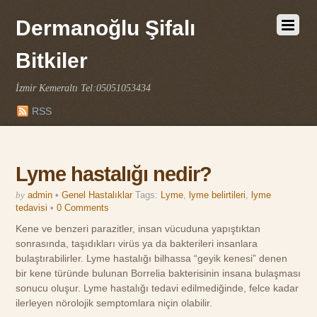
Dermanoğlu Şifalı
Bitkiler
İzmir Kemeraltı Tel:05051053434
RSS
Lyme hastalığı nedir?
by
admin
•
Genel Hastalıklar
Tags:
Lyme
,
lyme belirtileri
,
lyme
tedavisi
•
0 Comments
Kene ve benzeri parazitler, insan vücuduna yapıştıktan
sonrasında, taşıdıkları virüs ya da bakterileri insanlara
bulaştırabilirler. Lyme hastalığı bilhassa “geyik kenesi” denen
bir kene türünde bulunan Borrelia bakterisinin insana bulaşması
sonucu oluşur. Lyme hastalığı tedavi edilmediğinde, felce kadar
ilerleyen nörolojik semptomlara niçin olabilir.