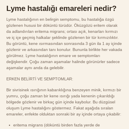
Lyme hastalığı emareleri nedir?
Lyme hastalığının en belirgin semptomu, bu hastalığa özgü
gözlenen hususi bir döküntü türüdür. Öküzgözü eritem olarak
da adlandırılan eritema migrans; ortası açık, kenarları kırmızı
ve iç içe geçmiş halkalar şeklinde gözlenen bir tür kırmızılıktır.
Bu görüntü, kene ısırmasından sonrasında 3 gün ila 1 ay içinde
gözlenir ve arkasından tanı konulur. Bununla birlikte her vakada
görülmez. Lyme hastalığının emare ve semptomları
değişkendir. Çoğu zaman aşamalar halinde görünürler sadece
aşamalar aynı anda da gelebilir.
ERKEN BELİRTİ VE SEMPTOMLAR:
Bir sivrisinek ısırığının kabarıklığına benzeyen minik, kırmızı bir
yumru, çoğu zaman bir kene ısırığı yada kenenin çıkarıldığı
bölgede gözlenir ve birkaç gün içinde kaybolur. Bu düzgüsel
oluşum Lyme hastalığını göstermez. Fakat aşağıda sıralan
emareler, enfekte olduktan sonraki bir ay içinde ortaya çıkabilir:
eritema migrans (döküntü birden fazla yerde de