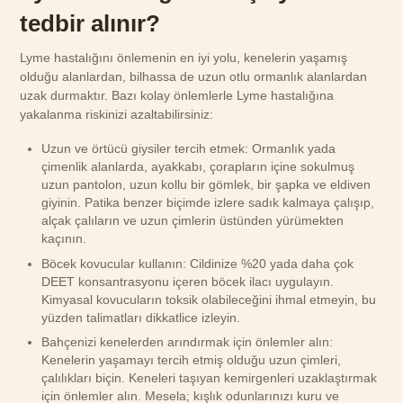
tedbir alınır?
Lyme hastalığını önlemenin en iyi yolu, kenelerin yaşamış
olduğu alanlardan, bilhassa de uzun otlu ormanlık alanlardan
uzak durmaktır. Bazı kolay önlemlerle Lyme hastalığına
yakalanma riskinizi azaltabilirsiniz:
Uzun ve örtücü giysiler tercih etmek: Ormanlık yada
çimenlik alanlarda, ayakkabı, çorapların içine sokulmuş
uzun pantolon, uzun kollu bir gömlek, bir şapka ve eldiven
giyinin. Patika benzer biçimde izlere sadık kalmaya çalışıp,
alçak çalıların ve uzun çimlerin üstünden yürümekten
kaçının.
Böcek kovucular kullanın: Cildinize %20 yada daha çok
DEET konsantrasyonu içeren böcek ilacı uygulayın.
Kimyasal kovucuların toksik olabileceğini ihmal etmeyin, bu
yüzden talimatları dikkatlice izleyin.
Bahçenizi kenelerden arındırmak için önlemler alın:
Kenelerin yaşamayı tercih etmiş olduğu uzun çimleri,
çalılıkları biçin. Keneleri taşıyan kemirgenleri uzaklaştırmak
için önlemler alın. Mesela; kışlık odunlarınızı kuru ve