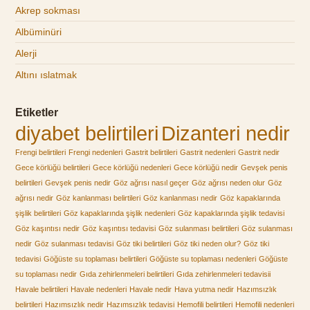
Akrep sokması
Albüminüri
Alerji
Altını ıslatmak
Etiketler
diyabet belirtileri
Dizanteri nedir
Frengi belirtileri
Frengi nedenleri
Gastrit belirtileri
Gastrit nedenleri
Gastrit nedir
Gece körlüğü belirtileri
Gece körlüğü nedenleri
Gece körlüğü nedir
Gevşek penis
belirtileri
Gevşek penis nedir
Göz ağrısı nasıl geçer
Göz ağrısı neden olur
Göz
ağrısı nedir
Göz kanlanması belirtileri
Göz kanlanması nedir
Göz kapaklarında
şişlik belirtileri
Göz kapaklarında şişlik nedenleri
Göz kapaklarında şişlik tedavisi
Göz kaşıntısı nedir
Göz kaşıntısı tedavisi
Göz sulanması belirtileri
Göz sulanması
nedir
Göz sulanması tedavisi
Göz tiki belirtileri
Göz tiki neden olur?
Göz tiki
tedavisi
Göğüste su toplaması belirtileri
Göğüste su toplaması nedenleri
Göğüste
su toplaması nedir
Gıda zehirlenmeleri belirtileri
Gıda zehirlenmeleri tedavisii
Havale belirtileri
Havale nedenleri
Havale nedir
Hava yutma nedir
Hazımsızlık
belirtileri
Hazımsızlık nedir
Hazımsızlık tedavisi
Hemofili belirtileri
Hemofili nedenleri