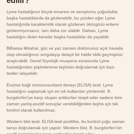
edilir?
Lyme hastalığının birçok emaresi ve semptomu çoğunlukla
başka hastalıklarda da gözlenebilir, bu yüzden eğer Lyme
hastalığında karakteristik olarak gözlenen öküzgözü eritemi
göstermiyorsanız, tanı daha zor olabilir. Dahası, Lyme
hastalığını ileten keneler başka hastalıklar da yayabilir.
Bilhassa ilkbahar, güz ve yaz zamanı doktorunuz açık havada
olup olmadığınızı sorgulayıp detaylı bir halde tıbbi geçmişinizi
araştırabilir. Genel fizyolojik muayene esnasında Lyme
hastalığından şüphelenirse teşhisini doğrulamak için bazı
testler isteyebilir:
Enzime bağlı immünosorbent deneyi (ELISA) testi: Lyme
hastalığını saptamak için en sık kullanılan yöntemdir. B.
burgdorferi’ye karşı oluşan antikorları tespit eder sadece kimi
zaman yanlış-pozitif sonuçlar verebildiğinden teşhis için tek
kontrol olarak kullanılmaz.
Western blot testi: ELISA testi pozitifse, bu kontrol çoğu zaman
tanıyı doğrulamak için yapılır. Western blot, B. burgdorferi’nin
çeşitli proteinlerine karşı antikorları tespit eder.