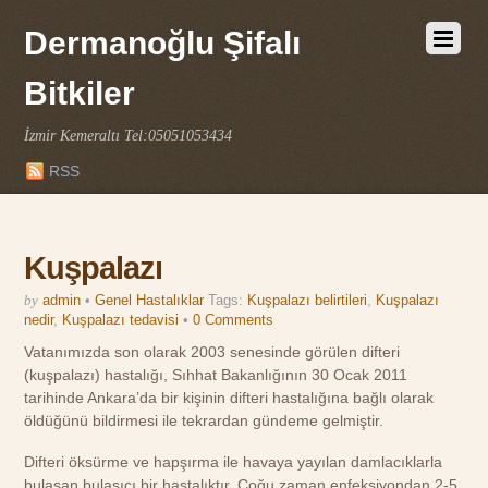
Dermanoğlu Şifalı
Bitkiler
İzmir Kemeraltı Tel:05051053434
RSS
Kuşpalazı
by
admin
•
Genel Hastalıklar
Tags:
Kuşpalazı belirtileri
,
Kuşpalazı
nedir
,
Kuşpalazı tedavisi
•
0 Comments
Vatanımızda son olarak 2003 senesinde görülen difteri
(kuşpalazı) hastalığı, Sıhhat Bakanlığının 30 Ocak 2011
tarihinde Ankara’da bir kişinin difteri hastalığına bağlı olarak
öldüğünü bildirmesi ile tekrardan gündeme gelmiştir.
Difteri öksürme ve hapşırma ile havaya yayılan damlacıklarla
bulaşan bulaşıcı bir hastalıktır. Çoğu zaman enfeksiyondan 2-5