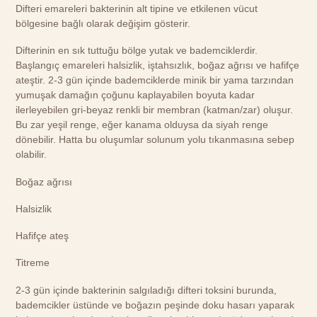
Difteri emareleri bakterinin alt tipine ve etkilenen vücut
bölgesine bağlı olarak değişim gösterir.
Difterinin en sık tuttuğu bölge yutak ve bademciklerdir.
Başlangıç emareleri halsizlik, iştahsızlık, boğaz ağrısı ve hafifçe
ateştir. 2-3 gün içinde bademciklerde minik bir yama tarzından
yumuşak damağın çoğunu kaplayabilen boyuta kadar
ilerleyebilen gri-beyaz renkli bir membran (katman/zar) oluşur.
Bu zar yeşil renge, eğer kanama olduysa da siyah renge
dönebilir. Hatta bu oluşumlar solunum yolu tıkanmasına sebep
olabilir.
Boğaz ağrısı
Halsizlik
Hafifçe ateş
Titreme
2-3 gün içinde bakterinin salgıladığı difteri toksini burunda,
bademcikler üstünde ve boğazın peşinde doku hasarı yaparak