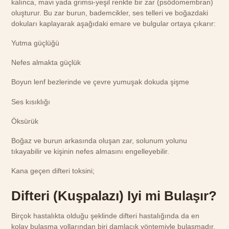
kalınca, mavi yada grimsi-yeşil renkte bir zar (psödomembran)
oluşturur. Bu zar burun, bademcikler, ses telleri ve boğazdaki
dokuları kaplayarak aşağıdaki emare ve bulgular ortaya çıkarır:
Yutma güçlüğü
Nefes almakta güçlük
Boyun lenf bezlerinde ve çevre yumuşak dokuda şişme
Ses kısıklığı
Öksürük
Boğaz ve burun arkasında oluşan zar, solunum yolunu
tıkayabilir ve kişinin nefes almasını engelleyebilir.
Kana geçen difteri toksini;
Difteri (Kuşpalazı) Iyi mi Bulaşır?
Birçok hastalıkta olduğu şeklinde difteri hastalığında da en
kolay bulaşma yollarından biri damlacık yöntemiyle bulaşmadır.