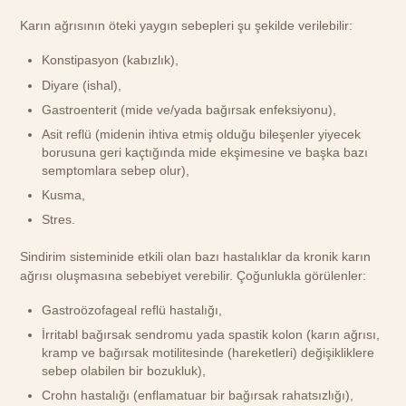
Karın ağrısının öteki yaygın sebepleri şu şekilde verilebilir:
Konstipasyon (kabızlık),
Diyare (ishal),
Gastroenterit (mide ve/yada bağırsak enfeksiyonu),
Asit reflü (midenin ihtiva etmiş olduğu bileşenler yiyecek
borusuna geri kaçtığında mide ekşimesine ve başka bazı
semptomlara sebep olur),
Kusma,
Stres.
Sindirim sisteminide etkili olan bazı hastalıklar da kronik karın
ağrısı oluşmasına sebebiyet verebilir. Çoğunlukla görülenler:
Gastroözofageal reflü hastalığı,
İrritabl bağırsak sendromu yada spastik kolon (karın ağrısı,
kramp ve bağırsak motilitesinde (hareketleri) değişikliklere
sebep olabilen bir bozukluk),
Crohn hastalığı (enflamatuar bir bağırsak rahatsızlığı),