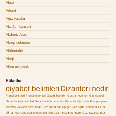
Abse
Adenit
Ağız yaraları
Akciğer kanseri
Akdeniz Ateşi
Akrep sokması
Albüminüri
Alerji
Altını ıslatmak
Etiketler
diyabet belirtileri
Dizanteri nedir
Frengi belirtileri
Frengi nedenleri
Gastrit belirtileri
Gastrit nedenleri
Gastrit nedir
Gece körlüğü belirtileri
Gece körlüğü nedenleri
Gece körlüğü nedir
Gevşek penis
belirtileri
Gevşek penis nedir
Göz ağrısı nasıl geçer
Göz ağrısı neden olur
Göz
ağrısı nedir
Göz kanlanması belirtileri
Göz kanlanması nedir
Göz kapaklarında