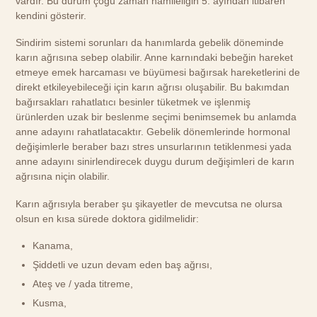
vardır. Bu durum çoğu zaman hamileliğin 5. ayından itibaren
kendini gösterir.
Sindirim sistemi sorunları da hanımlarda gebelik döneminde
karın ağrısına sebep olabilir. Anne karnındaki bebeğin hareket
etmeye emek harcaması ve büyümesi bağırsak hareketlerini de
direkt etkileyebileceği için karın ağrısı oluşabilir. Bu bakımdan
bağırsakları rahatlatıcı besinler tüketmek ve işlenmiş
ürünlerden uzak bir beslenme seçimi benimsemek bu anlamda
anne adayını rahatlatacaktır. Gebelik dönemlerinde hormonal
değişimlerle beraber bazı stres unsurlarının tetiklenmesi yada
anne adayını sinirlendirecek duygu durum değişimleri de karın
ağrısına niçin olabilir.
Karın ağrısıyla beraber şu şikayetler de mevcutsa ne olursa
olsun en kısa sürede doktora gidilmelidir:
Kanama,
Şiddetli ve uzun devam eden baş ağrısı,
Ateş ve / yada titreme,
Kusma,