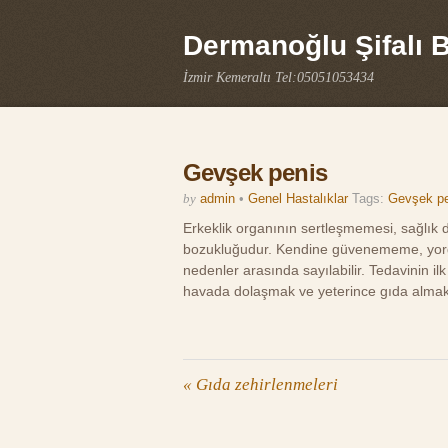
Dermanoğlu Şifalı Bi
İzmir Kemeraltı Tel:05051053434
Gevşek penis
by
admin
•
Genel Hastalıklar
Tags:
Gevşek pen
Erkeklik organının sertleşmemesi, sağlık
bozukluğudur. Kendine güvenememe, yorgun
nedenler arasında sayılabilir. Tedavinin il
havada dolaşmak ve yeterince gıda almakt
«
Gıda zehirlenmeleri