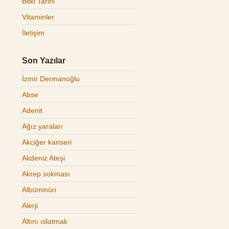
Bitki Tarihi
Vitaminler
İletişim
Son Yazılar
İzmir Dermanoğlu
Abse
Adenit
Ağız yaraları
Akciğer kanseri
Akdeniz Ateşi
Akrep sokması
Albüminüri
Alerji
Altını ıslatmak