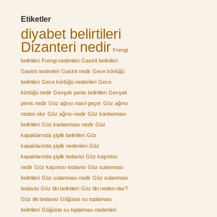
Etiketler
diyabet belirtileri
Dizanteri nedir
Frengi
belirtileri
Frengi nedenleri
Gastrit belirtileri
Gastrit nedenleri
Gastrit nedir
Gece körlüğü
belirtileri
Gece körlüğü nedenleri
Gece
körlüğü nedir
Gevşek penis belirtileri
Gevşek
penis nedir
Göz ağrısı nasıl geçer
Göz ağrısı
neden olur
Göz ağrısı nedir
Göz kanlanması
belirtileri
Göz kanlanması nedir
Göz
kapaklarında şişlik belirtileri
Göz
kapaklarında şişlik nedenleri
Göz
kapaklarında şişlik tedavisi
Göz kaşıntısı
nedir
Göz kaşıntısı tedavisi
Göz sulanması
belirtileri
Göz sulanması nedir
Göz sulanması
tedavisi
Göz tiki belirtileri
Göz tiki neden olur?
Göz tiki tedavisi
Göğüste su toplaması
belirtileri
Göğüste su toplaması nedenleri