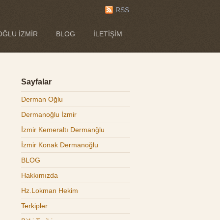
RSS
ĞLU İZMIR
BLOG
İLETIŞIM
Sayfalar
Derman Oğlu
Dermanoğlu İzmir
İzmir Kemeraltı Dermanğlu
İzmir Konak Dermanoğlu
BLOG
Hakkımızda
Hz.Lokman Hekim
Terkipler