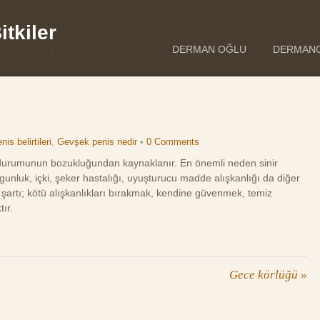
tkiler
DERMAN OĞLU
DERMANO
is belirtileri
,
Gevşek penis nedir
•
0 Comments
 durumunun bozukluğundan kaynaklanır. En önemli neden sinir
luk, içki, şeker hastalığı, uyuşturucu madde alışkanlığı da diğer
k şartı; kötü alışkanlıkları bırakmak, kendine güvenmek, temiz
ır.
Gece körlüğü
»