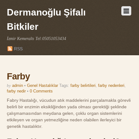
Dermanoğlu Şifalı
Bitkiler
İzmir Kemeraltı Tel:05051053434
RSS
Farby
by
admin
•
Genel Hastalıklar
Tags:
farby belirtileri
,
farby nedenleri
,
farby nedir
•
0 Comments
Fabry Hastalığı, vücudun atık maddelerini parçalamakla görevli
belirli bir enzimin eksikliğinden yada olması gerektiği şeklinde
çalışmamasından meydana gelen, çoklu organ sistemlerini
etkileyen ve organ yetmezliğine neden olabilen ilerleyici bir
genetik hastalıktır.