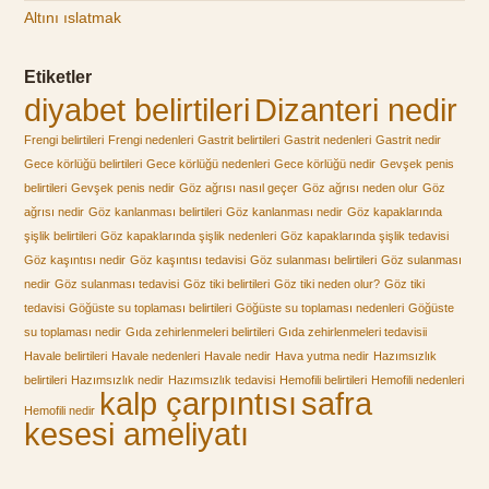
Altını ıslatmak
Etiketler
diyabet belirtileri
Dizanteri nedir
Frengi belirtileri
Frengi nedenleri
Gastrit belirtileri
Gastrit nedenleri
Gastrit nedir
Gece körlüğü belirtileri
Gece körlüğü nedenleri
Gece körlüğü nedir
Gevşek penis
belirtileri
Gevşek penis nedir
Göz ağrısı nasıl geçer
Göz ağrısı neden olur
Göz
ağrısı nedir
Göz kanlanması belirtileri
Göz kanlanması nedir
Göz kapaklarında
şişlik belirtileri
Göz kapaklarında şişlik nedenleri
Göz kapaklarında şişlik tedavisi
Göz kaşıntısı nedir
Göz kaşıntısı tedavisi
Göz sulanması belirtileri
Göz sulanması
nedir
Göz sulanması tedavisi
Göz tiki belirtileri
Göz tiki neden olur?
Göz tiki
tedavisi
Göğüste su toplaması belirtileri
Göğüste su toplaması nedenleri
Göğüste
su toplaması nedir
Gıda zehirlenmeleri belirtileri
Gıda zehirlenmeleri tedavisii
Havale belirtileri
Havale nedenleri
Havale nedir
Hava yutma nedir
Hazımsızlık
belirtileri
Hazımsızlık nedir
Hazımsızlık tedavisi
Hemofili belirtileri
Hemofili nedenleri
kalp çarpıntısı
safra
Hemofili nedir
kesesi ameliyatı