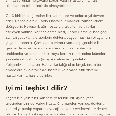
sıhhat sorunları yaşayana kadar Fabry Hastalığı’na haiz
olduklarının bile bilincinde olmayabilirler.
GL-3 birikimi doğumdan ilkin adım atar ve onlarca yıl devam
eder. Netice olarak, Fabry Hastalığı emareleri zaman içinde
değişebilir. Nöropatik ağrı (esas olarak elleri ve ayakları
etkileyen yanma, karıncalanma hissi) Fabry Hastalığı’nda çoğu
zaman çocuklarla ergenlerin doktora başvurmasına yol açan en
yaygın emaredir. Çocuklarda tekrarlayan ateş, çocuklar ile
gençlerde sıcak ve soğuk intoleransı, gastrointestinal
problemler ve deride minik, koyu kırmızı renkli nokta kümeleri
şeklinde cilt bulguları (anjiyokeratomlar) görülebilir.
Yetişkinlikten itibaren, Fabry Hastalığı olan birçok insan bu
emarelere ek olarak ciddi böbrek, kalp yada sinir sistemi
hastalıklarına haiz olabilirler.
Iyi mi Teşhis Edilir?
Teşhis için yalnız bir kan testi yeterlidir. Bir kişide yada
ailesinden birinde Fabry Hastalığı emareleri var ise, doktorlar
kontrol yaptırılıp yaptırılmayacağına karar verilmesinde destek
olabilir. Fabry Hastalığı genetik olduğundan ailenin tıbbi geçmişi