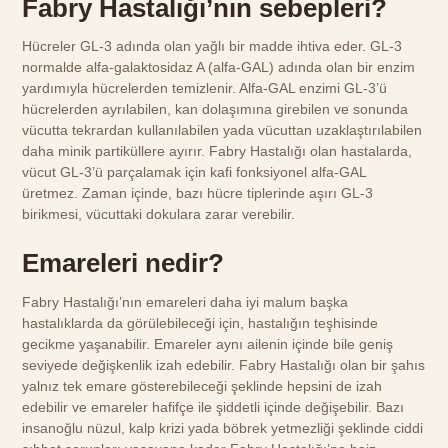
Fabry Hastalığı’nın sebepleri?
Hücreler GL-3 adında olan yağlı bir madde ihtiva eder. GL-3
normalde alfa-galaktosidaz A (alfa-GAL) adında olan bir enzim
yardımıyla hücrelerden temizlenir. Alfa-GAL enzimi GL-3’ü
hücrelerden ayrılabilen, kan dolaşımına girebilen ve sonunda
vücutta tekrardan kullanılabilen yada vücuttan uzaklaştırılabilen
daha minik partiküllere ayırır. Fabry Hastalığı olan hastalarda,
vücut GL-3’ü parçalamak için kafi fonksiyonel alfa-GAL
üretmez. Zaman içinde, bazı hücre tiplerinde aşırı GL-3
birikmesi, vücuttaki dokulara zarar verebilir.
Emareleri nedir?
Fabry Hastalığı’nın emareleri daha iyi malum başka
hastalıklarda da görülebileceği için, hastalığın teşhisinde
gecikme yaşanabilir. Emareler aynı ailenin içinde bile geniş
seviyede değişkenlik izah edebilir. Fabry Hastalığı olan bir şahıs
yalnız tek emare gösterebileceği şeklinde hepsini de izah
edebilir ve emareler hafifçe ile şiddetli içinde değişebilir. Bazı
insanoğlu nüzul, kalp krizi yada böbrek yetmezliği şeklinde ciddi