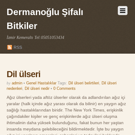
Dermanoğlu Şifalı
Bitkiler
İzmir Kemeraltı Tel:05051053434
RSS
Dil ülseri
by
admin
•
Genel Hastalıklar
Tags:
Dil ülseri belirtileri
,
Dil ülseri
nedenleri
,
Dil ülseri nedir
•
0 Comments
Ağız ülserleri yada aftöz ülserler olarak da adlandırılan ağız içi
yaralar (halk içinde ağız yarası olarak da bilinir) en yaygın ağız
sağlığı hastalıklarından biridir. The New York Times, erişkinlik
çağındakiler kişiler ve genç erişkinlerde ağız ülseri oluşma
ihtimalinin daha yüksek bulunduğunu, fakat bunun her yaştan
insanda meydana gelebileceğini bildirmektedir. İşte bu yaygın