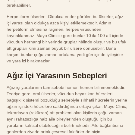
bırakabilirler.
Herpetiform ülserler. Oldukca ender görülen bu ülserler, ağız
içi yarası olan oldukça azca kişiyi etkilemektedir. Adının
herpetiform olmasına rağmen, herpes virüsünden
kaynaklanmaz. Mayo Clinic’e gore bunlar 10 ila 100 aft içinde
vücudun herhangi bir yerinde gruplar hâlinde oluşur ve bu ufak
aft grupları kimi zaman büyük bir ülsere dönüşebilir. Buna
karşın, bunlar çoğu zaman ortalama yedi gün içinde iyileşirler
ve yara izi bırakmazlar.
Ağız İçi Yarasının Sebepleri
Ağız içi yaralarının tam sebebi hemen hemen bilinmemektedir.
Teoriye gore, oral ülserler, vücudun beyaz kan hücreleri,
bağışıklık sistemi bozukluğu sebebiyle sıhhatli hücrelerin yerine
ağzın içindeki hücrelere saldırdığında ortaya çıkar. Mayo Clinic,
tekrarlayan (rekürran) aft problemi olan kişilerin çoğu zaman
aynı rahatsızlığa haiz aile bireylerinden oluştuğu için bu
yaraların kalıtsal olabileceğini belirtmektedir. Aile bağlantısına
genlerden ziyade ortak çevresel faktörler de niçin