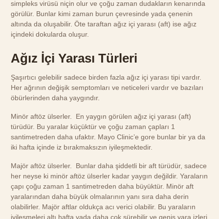
simpleks virüsü niçin olur ve çoğu zaman dudakların kenarında
görülür. Bunlar kimi zaman burun çevresinde yada çenenin
altında da oluşabilir. Öte taraftan ağız içi yarası (aft) ise ağız
içindeki dokularda oluşur.
Ağız İçi Yarası Türleri
Şaşırtıcı gelebilir sadece birden fazla ağız içi yarası tipi vardır.
Her ağrının değişik semptomları ve neticeleri vardır ve bazıları
öbürlerinden daha yaygındır.
Minör aftöz ülserler. En yaygın görülen ağız içi yarası (aft)
türüdür. Bu yaralar küçüktür ve çoğu zaman çapları 1
santimetreden daha ufaktır. Mayo Clinic’e gore bunlar bir ya da
iki hafta içinde iz bırakmaksızın iyileşmektedir.
Majör aftöz ülserler. Bunlar daha şiddetli bir aft türüdür, sadece
her neyse ki minör aftöz ülserler kadar yaygın değildir. Yaraların
çapı çoğu zaman 1 santimetreden daha büyüktür. Minör aft
yaralarından daha büyük olmalarının yanı sıra daha derin
olabilirler. Majör aftlar oldukça acı verici olabilir. Bu yaraların
iyileşmeleri altı hafta yada daha çok sürebilir ve geniş yara izleri