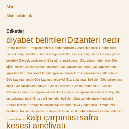
Alerji
Altını ıslatmak
Etiketler
diyabet belirtileri
Dizanteri nedir
Frengi belirtileri
Frengi nedenleri
Gastrit belirtileri
Gastrit nedenleri
Gastrit nedir
Gece körlüğü belirtileri
Gece körlüğü nedenleri
Gece körlüğü nedir
Gevşek penis
belirtileri
Gevşek penis nedir
Göz ağrısı nasıl geçer
Göz ağrısı neden olur
Göz
ağrısı nedir
Göz kanlanması belirtileri
Göz kanlanması nedir
Göz kapaklarında
şişlik belirtileri
Göz kapaklarında şişlik nedenleri
Göz kapaklarında şişlik tedavisi
Göz kaşıntısı nedir
Göz kaşıntısı tedavisi
Göz sulanması belirtileri
Göz sulanması
nedir
Göz sulanması tedavisi
Göz tiki belirtileri
Göz tiki neden olur?
Göz tiki
tedavisi
Göğüste su toplaması belirtileri
Göğüste su toplaması nedenleri
Göğüste
su toplaması nedir
Gıda zehirlenmeleri belirtileri
Gıda zehirlenmeleri tedavisii
Havale belirtileri
Havale nedenleri
Havale nedir
Hava yutma nedir
Hazımsızlık
belirtileri
Hazımsızlık nedir
Hazımsızlık tedavisi
Hemofili belirtileri
Hemofili nedenleri
kalp çarpıntısı
safra
Hemofili nedir
kesesi ameliyatı