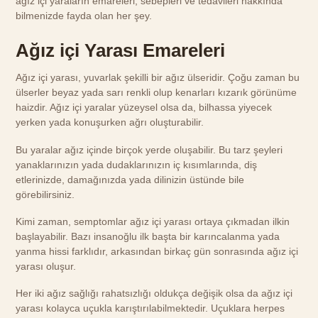
ağız içi yaraların emareleri, sebepleri ve tedavileri hakkında
bilmenizde fayda olan her şey.
Ağız içi Yarası Emareleri
Ağız içi yarası, yuvarlak şekilli bir ağız ülseridir. Çoğu zaman bu
ülserler beyaz yada sarı renkli olup kenarları kızarık görünüme
haizdir. Ağız içi yaralar yüzeysel olsa da, bilhassa yiyecek
yerken yada konuşurken ağrı oluşturabilir.
Bu yaralar ağız içinde birçok yerde oluşabilir. Bu tarz şeyleri
yanaklarınızın yada dudaklarınızın iç kısımlarında, diş
etlerinizde, damağınızda yada dilinizin üstünde bile
görebilirsiniz.
Kimi zaman, semptomlar ağız içi yarası ortaya çıkmadan ilkin
başlayabilir. Bazı insanoğlu ilk başta bir karıncalanma yada
yanma hissi farklıdır, arkasından birkaç gün sonrasında ağız içi
yarası oluşur.
Her iki ağız sağlığı rahatsızlığı oldukça değişik olsa da ağız içi
yarası kolayca uçukla karıştırılabilmektedir. Uçuklara herpes