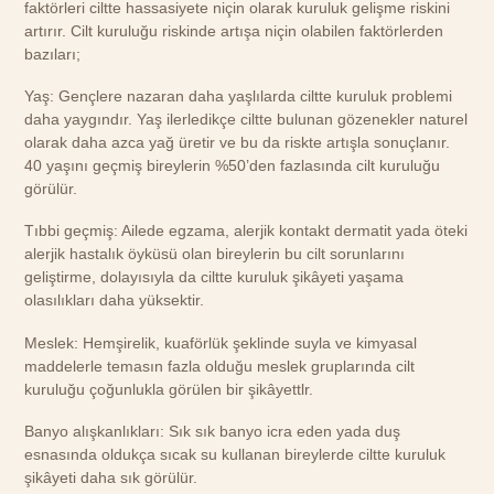
faktörleri ciltte hassasiyete niçin olarak kuruluk gelişme riskini
artırır. Cilt kuruluğu riskinde artışa niçin olabilen faktörlerden
bazıları;
Yaş: Gençlere nazaran daha yaşlılarda ciltte kuruluk problemi
daha yaygındır. Yaş ilerledikçe ciltte bulunan gözenekler naturel
olarak daha azca yağ üretir ve bu da riskte artışla sonuçlanır.
40 yaşını geçmiş bireylerin %50’den fazlasında cilt kuruluğu
görülür.
Tıbbi geçmiş: Ailede egzama, alerjik kontakt dermatit yada öteki
alerjik hastalık öyküsü olan bireylerin bu cilt sorunlarını
geliştirme, dolayısıyla da ciltte kuruluk şikâyeti yaşama
olasılıkları daha yüksektir.
Meslek: Hemşirelik, kuaförlük şeklinde suyla ve kimyasal
maddelerle temasın fazla olduğu meslek gruplarında cilt
kuruluğu çoğunlukla görülen bir şikâyettlr.
Banyo alışkanlıkları: Sık sık banyo icra eden yada duş
esnasında oldukça sıcak su kullanan bireylerde ciltte kuruluk
şikâyeti daha sık görülür.