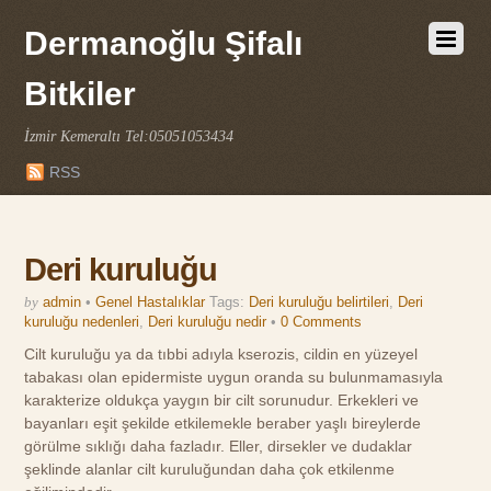
Dermanoğlu Şifalı
Bitkiler
İzmir Kemeraltı Tel:05051053434
RSS
Deri kuruluğu
by
admin
•
Genel Hastalıklar
Tags:
Deri kuruluğu belirtileri
,
Deri
kuruluğu nedenleri
,
Deri kuruluğu nedir
•
0 Comments
Cilt kuruluğu ya da tıbbi adıyla kserozis, cildin en yüzeyel
tabakası olan epidermiste uygun oranda su bulunmamasıyla
karakterize oldukça yaygın bir cilt sorunudur. Erkekleri ve
bayanları eşit şekilde etkilemekle beraber yaşlı bireylerde
görülme sıklığı daha fazladır. Eller, dirsekler ve dudaklar
şeklinde alanlar cilt kuruluğundan daha çok etkilenme