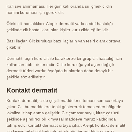
Kafi sıvı alınmaması. Her gün kafi oranda su içmek cildin
nemini koruması için gereklidir.
Öteki cilt hastalıkları. Atopik dermatit yada sedef hastalığı
şeklinde cilt hastalıkları olan kişiler kuru cilde eğilimlidir.
Bazı ilaçlar. Cilt kuruluğu bazı ilaçların yan tesiri olarak ortaya
çıkabilir.
Dermatit, aşırı kuru cilt ile karakterize bir grup cilt hastalığı için
kullanılan tıbbi bir terimdir. Ciltte kuruluğa yol açan değişik
dermatit türleri vardır. Aşağıda bunlardan daha detaylı bir
şekilde söz edilmiştir.
Kontakt dermatit
Kontakt dermatit, cilde çeşitli maddelerin teması sonucu ortaya
çıkar. Cilt bu maddelere tepki göstererek temas eden bölgede
lokalize iltihaplanma geliştirir. Cilt çamaşır suyu, kireç çözücü
şeklinde aşındırıcı bir kimyasal maddeye maruz kaldığında
tahriş edici kontakt dermatit ortaya çıkar. Alerjik kontakt dermatit
ise kişinin nikel şeklinde alerjik olduğu bir maddeye maruz