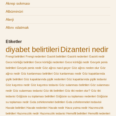
Akrep sokması
Albüminüri
Alerji
Altını ıslatmak
Etiketler
diyabet belirtileri
Dizanteri nedir
Frengi belirtileri
Frengi nedenleri
Gastrit belirtileri
Gastrit nedenleri
Gastrit nedir
Gece körlüğü belirtileri
Gece körlüğü nedenleri
Gece körlüğü nedir
Gevşek penis
belirtileri
Gevşek penis nedir
Göz ağrısı nasıl geçer
Göz ağrısı neden olur
Göz
ağrısı nedir
Göz kanlanması belirtileri
Göz kanlanması nedir
Göz kapaklarında
şişlik belirtileri
Göz kapaklarında şişlik nedenleri
Göz kapaklarında şişlik tedavisi
Göz kaşıntısı nedir
Göz kaşıntısı tedavisi
Göz sulanması belirtileri
Göz sulanması
nedir
Göz sulanması tedavisi
Göz tiki belirtileri
Göz tiki neden olur?
Göz tiki
tedavisi
Göğüste su toplaması belirtileri
Göğüste su toplaması nedenleri
Göğüste
su toplaması nedir
Gıda zehirlenmeleri belirtileri
Gıda zehirlenmeleri tedavisii
Havale belirtileri
Havale nedenleri
Havale nedir
Hava yutma nedir
Hazımsızlık
belirtileri
Hazımsızlık nedir
Hazımsızlık tedavisi
Hemofili belirtileri
Hemofili nedenleri