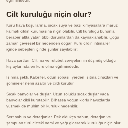
eğilimindedir.
Cilt kuruluğu niçin olur?
Kuru hava koşullarına, sıcak suya ve bazı kimyasallara maruz
kalmak cildin kurumasına niçin olabilir. Cilt kuruluğu bununla
beraber altta yatan tıbbi durumlardan da kaynaklanabilir. Çoğu
zaman çevresel bir nedenden doğar. Kuru cildin ihtimaller
içinde sebepleri içinde şunlar sayılabilir;
Hava şartları. Cilt, ısı ve rutubet seviyelerinin düşmüş olduğu
kış aylarında en kuru olma eğilimindedir.
Isınma şekli. Kalorifer, odun sobası, yerden ısıtma cihazları ve
şömineler nemi azaltır ve cildi kurutur.
Sıcak banyolar ve duşlar. Uzun soluklu sıcak duşlar yada
banyolar cildi kurutabilir. Bilhassa yoğun klorlu havuzlarda
yüzmek de mühim bir kuruluk nedenidir.
Sert sabun ve deterjanlar. Pek oldukça sabun, deterjan ve
şampuan türü ciltteki nemi ve yağı gidererek kuruluğa niçin olur.