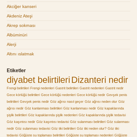
Akciğer kanseri
Akdeniz Ateşi
Akrep sokması
Albüminüri
Alerji
Altını ıslatmak
Etiketler
diyabet belirtileri
Dizanteri nedir
Frengi belirtileri
Frengi nedenleri
Gastrit belirtileri
Gastrit nedenleri
Gastrit nedir
Gece körlüğü belirtileri
Gece körlüğü nedenleri
Gece körlüğü nedir
Gevşek penis
belirtileri
Gevşek penis nedir
Göz ağrısı nasıl geçer
Göz ağrısı neden olur
Göz
ağrısı nedir
Göz kanlanması belirtileri
Göz kanlanması nedir
Göz kapaklarında
şişlik belirtileri
Göz kapaklarında şişlik nedenleri
Göz kapaklarında şişlik tedavisi
Göz kaşıntısı nedir
Göz kaşıntısı tedavisi
Göz sulanması belirtileri
Göz sulanması
nedir
Göz sulanması tedavisi
Göz tiki belirtileri
Göz tiki neden olur?
Göz tiki
tedavisi
Göğüste su toplaması belirtileri
Göğüste su toplaması nedenleri
Göğüste