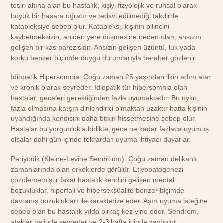
tesiri altına alan bu hastalık, kişiyi fizyolojik ve ruhsal olarak
büyük bir hasara uğratır ve tedavi edilmediği takdirde
katapleksiye sebep olur. Katapleksi, kişinin bilincini
kaybetmeksizin, aniden yere düşmesine neden olan, ansızın
gelişen bir kas parezisidir. Ansızın gelişen üzüntü, luk yada
korku benzer biçimde duygu durumlarıyla beraber gözlenir.
İdiopatik Hipersomnia: Çoğu zaman 25 yaşından ilkin adım atar
ve kronik olarak seyreder. İdiopatik tür hipersomnia olan
hastalar, geceleri gerektiğinden fazla uyumaktadır. Bu uyku,
fazla olmasına karşın dinlendirici olmaktan uzaktır hatta kişinin
uyandığında kendisini daha bitkin hissetmesine sebep olur.
Hastalar bu yorgunlukla birlikte, gece ne kadar fazlaca uyumuş
olsalar dahi gün içinde tekrardan uyuma ihtiyacı duyarlar.
Periyodik (Kleine-Levine Sendromu): Çoğu zaman delikanlı
zamanlarında olan erkeklerde görülür. Etiyopatogenezi
çözülememiştir fakat hastalık kendini gelişen mental
bozukluklar, hiperfaji ve hiperseksüalite benzer biçimde
davranış bozuklukları ile karakterize eder. Aşırı uyuma isteğine
sebep olan bu hastalık yılda birkaç kez yine eder. Sendrom,
ataklar halinde seyreder ve 2-3 hafta içinde kaybolur.