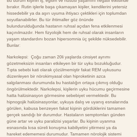
Bu durum kişinin iş, eğitim ve hususi yaşamını negatif etkisinde
bırakır. Rutin işlerle başa çıkamayan kişiler, kendilerini yetersiz
hissedebilir ya da aşırı uyuma ihtiyacı çektikleri için toplumdan
soyutlanabilirler. Bu tür ihtimaller göz önünde
bulundurulduğunda hastanın ruhsal açıdan fena etkilenmesi
kaçınılmazdır. Hem fizyolojik hem de ruhsal olarak insanların
yaşam standardını bozan hipersomnia üç şekilde nüksedebilir.
Bunlar:
Narkolepsi: Çoğu zaman 20li yaşlarda cinsiyet ayrımı
gözetmeksizin insanları etkileyen bir tür uyku bozukluğudur.
Tıpta sebebi kati olarak çözülmemiştir fakat REM uykusunu
düzenleyen bir nörokimyasal olan hiproketinin azca
salgılanması durumunda bu hastalığın ortaya çıkmış olduğu
öngörülmektedir. Narkolepsi, kişilerin uyku hücumu geçirmesine
hatta halüsinasyon görmesine sebebiyet vermektedir. Bu
hipnogojik halüsinasyonlar, uykuya dalış ve uyanış esnalarında
görülen, kabusa benzeyen fakat kişinin gördüklerini tamamen
gerçek sandığı bir durumdur. Hastaların semptomları günden
güne artar ve uyku paralizisi yaşarlar. Bu kişinin uyanma
esnasında kısa süreli konuşma kabiliyetini yitirmesi ya da
hareket edememesi durumudur. Tamamen nörolojik sistemi