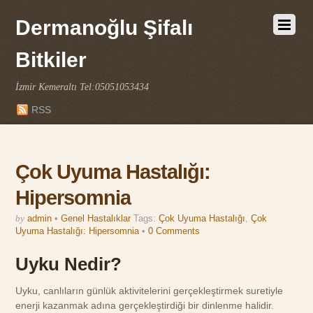
Dermanoğlu Şifalı
Bitkiler
İzmir Kemeraltı Tel:05051053434
RSS
Çok Uyuma Hastalığı:
Hipersomnia
by
admin
•
Genel Hastalıklar
Tags:
Çok Uyuma Hastalığı
,
Çok
Uyuma Hastalığı: Hipersomnia
•
0 Comments
Uyku Nedir?
Uyku, canlıların günlük aktivitelerini gerçekleştirmek suretiyle
enerji kazanmak adına gerçekleştirdiği bir dinlenme halidir.