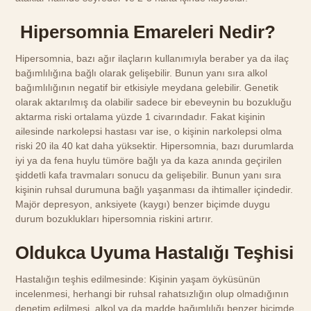
Hipersomnia Emareleri Nedir?
Hipersomnia, bazı ağır ilaçların kullanımıyla beraber ya da ilaç
bağımlılığına bağlı olarak gelişebilir. Bunun yanı sıra alkol
bağımlılığının negatif bir etkisiyle meydana gelebilir. Genetik
olarak aktarılmış da olabilir sadece bir ebeveynin bu bozukluğu
aktarma riski ortalama yüzde 1 civarındadır. Fakat kişinin
ailesinde narkolepsi hastası var ise, o kişinin narkolepsi olma
riski 20 ila 40 kat daha yüksektir. Hipersomnia, bazı durumlarda
iyi ya da fena huylu tümöre bağlı ya da kaza anında geçirilen
şiddetli kafa travmaları sonucu da gelişebilir. Bunun yanı sıra
kişinin ruhsal durumuna bağlı yaşanması da ihtimaller içindedir.
Majör depresyon, anksiyete (kaygı) benzer biçimde duygu
durum bozuklukları hipersomnia riskini artırır.
Oldukca Uyuma Hastalığı Teşhisi
Hastalığın teşhis edilmesinde: Kişinin yaşam öyküsünün
incelenmesi, herhangi bir ruhsal rahatsızlığın olup olmadığının
denetim edilmesi, alkol ya da madde bağımlılığı benzer biçimde