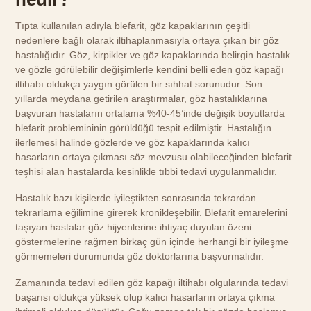
Tıpta kullanılan adıyla blefarit, göz kapaklarının çeşitli
nedenlere bağlı olarak iltihaplanmasıyla ortaya çıkan bir göz
hastalığıdır. Göz, kirpikler ve göz kapaklarında belirgin hastalık
ve gözle görülebilir değişimlerle kendini belli eden göz kapağı
iltihabı oldukça yaygın görülen bir sıhhat sorunudur. Son
yıllarda meydana getirilen araştırmalar, göz hastalıklarına
başvuran hastaların ortalama %40-45’inde değişik boyutlarda
blefarit problemininin görüldüğü tespit edilmiştir. Hastalığın
ilerlemesi halinde gözlerde ve göz kapaklarında kalıcı
hasarların ortaya çıkması söz mevzusu olabileceğinden blefarit
teşhisi alan hastalarda kesinlikle tıbbi tedavi uygulanmalıdır.
Hastalık bazı kişilerde iyileştikten sonrasında tekrardan
tekrarlama eğilimine girerek kronikleşebilir. Blefarit emarelerini
taşıyan hastalar göz hijyenlerine ihtiyaç duyulan özeni
göstermelerine rağmen birkaç gün içinde herhangi bir iyileşme
görmemeleri durumunda göz doktorlarına başvurmalıdır.
Zamanında tedavi edilen göz kapağı iltihabı olgularında tedavi
başarısı oldukça yüksek olup kalıcı hasarların ortaya çıkma