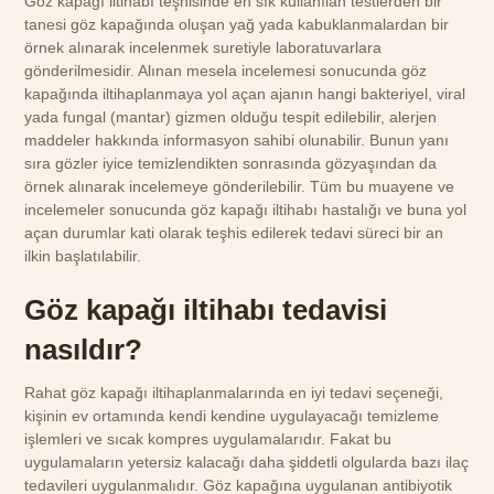
Göz kapağı iltihabı teşhisinde en sık kullanılan testlerden bir
tanesi göz kapağında oluşan yağ yada kabuklanmalardan bir
örnek alınarak incelenmek suretiyle laboratuvarlara
gönderilmesidir. Alınan mesela incelemesi sonucunda göz
kapağında iltihaplanmaya yol açan ajanın hangi bakteriyel, viral
yada fungal (mantar) gizmen olduğu tespit edilebilir, alerjen
maddeler hakkında informasyon sahibi olunabilir. Bunun yanı
sıra gözler iyice temizlendikten sonrasında gözyaşından da
örnek alınarak incelemeye gönderilebilir. Tüm bu muayene ve
incelemeler sonucunda göz kapağı iltihabı hastalığı ve buna yol
açan durumlar kati olarak teşhis edilerek tedavi süreci bir an
ilkin başlatılabilir.
Göz kapağı iltihabı tedavisi
nasıldır?
Rahat göz kapağı iltihaplanmalarında en iyi tedavi seçeneği,
kişinin ev ortamında kendi kendine uygulayacağı temizleme
işlemleri ve sıcak kompres uygulamalarıdır. Fakat bu
uygulamaların yetersiz kalacağı daha şiddetli olgularda bazı ilaç
tedavileri uygulanmalıdır. Göz kapağına uygulanan antibiyotik