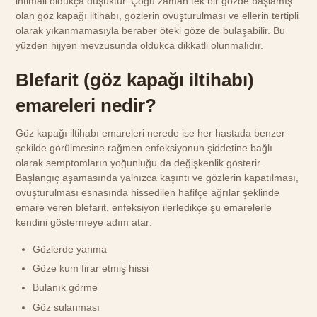
ihtimali oldukça düşüktür. Çoğu zaman tek bir gözde başlamış
olan göz kapağı iltihabı, gözlerin ovuşturulması ve ellerin tertipli
olarak yıkanmamasıyla beraber öteki göze de bulaşabilir. Bu
yüzden hijyen mevzusunda oldukca dikkatli olunmalıdır.
Blefarit (göz kapağı iltihabı)
emareleri nedir?
Göz kapağı iltihabı emareleri nerede ise her hastada benzer
şekilde görülmesine rağmen enfeksiyonun şiddetine bağlı
olarak semptomların yoğunluğu da değişkenlik gösterir.
Başlangıç aşamasında yalnızca kaşıntı ve gözlerin kapatılması,
ovuşturulması esnasında hissedilen hafifçe ağrılar şeklinde
emare veren blefarit, enfeksiyon ilerledikçe şu emarelerle
kendini göstermeye adım atar:
Gözlerde yanma
Göze kum firar etmiş hissi
Bulanık görme
Göz sulanması