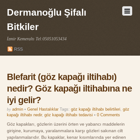
Dermanoğlu Şifalı
Bitkiler
İzmir Kemeraltı Tel:05051053434
RSS
Blefarit (göz kapağı iltihabı)
nedir? Göz kapağı iltihabına ne
iyi gelir?
by
admin
•
Genel Hastalıklar
Tags:
göz kapağı iltihabı belirtileri
,
göz
kapağı iltihabı nedir
,
göz kapağı iltihabı tedavisi
•
0 Comments
Göz kapakları, gözlerin üzerini örten ve yabancı maddelerin
girişine, kurumaya, yaralanmalara karşı gözleri sakınan cilt
yapılanmalarıdır. Bu kapaklar, kenar kısımlarında yer edinen