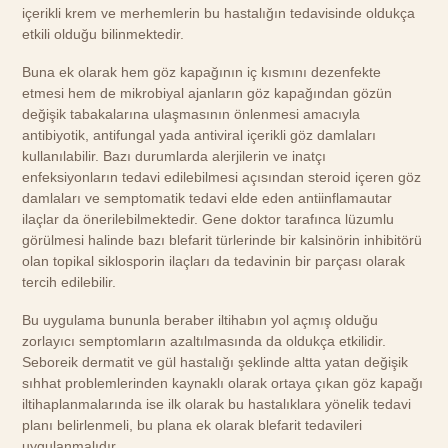
içerikli krem ve merhemlerin bu hastalığın tedavisinde oldukça
etkili olduğu bilinmektedir.
Buna ek olarak hem göz kapağının iç kısmını dezenfekte
etmesi hem de mikrobiyal ajanların göz kapağından gözün
değişik tabakalarına ulaşmasının önlenmesi amacıyla
antibiyotik, antifungal yada antiviral içerikli göz damlaları
kullanılabilir. Bazı durumlarda alerjilerin ve inatçı
enfeksiyonların tedavi edilebilmesi açısından steroid içeren göz
damlaları ve semptomatik tedavi elde eden antiinflamautar
ilaçlar da önerilebilmektedir. Gene doktor tarafınca lüzumlu
görülmesi halinde bazı blefarit türlerinde bir kalsinörin inhibitörü
olan topikal siklosporin ilaçları da tedavinin bir parçası olarak
tercih edilebilir.
Bu uygulama bununla beraber iltihabın yol açmış olduğu
zorlayıcı semptomların azaltılmasında da oldukça etkilidir.
Seboreik dermatit ve gül hastalığı şeklinde altta yatan değişik
sıhhat problemlerinden kaynaklı olarak ortaya çıkan göz kapağı
iltihaplanmalarında ise ilk olarak bu hastalıklara yönelik tedavi
planı belirlenmeli, bu plana ek olarak blefarit tedavileri
uygulanmalıdır.