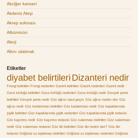
Akciğer kanseri
Akdeniz Ateşi
Akrep sokması
Albüminüri
Alerji
Altını ıslatmak
Etiketler
diyabet belirtileri
Dizanteri nedir
Frengi belirtileri
Frengi nedenleri
Gastrit belirtileri
Gastrit nedenleri
Gastrit nedir
Gece körlüğü belirtileri
Gece körlüğü nedenleri
Gece körlüğü nedir
Gevşek penis
belirtileri
Gevşek penis nedir
Göz ağrısı nasıl geçer
Göz ağrısı neden olur
Göz
ağrısı nedir
Göz kanlanması belirtileri
Göz kanlanması nedir
Göz kapaklarında
şişlik belirtileri
Göz kapaklarında şişlik nedenleri
Göz kapaklarında şişlik tedavisi
Göz kaşıntısı nedir
Göz kaşıntısı tedavisi
Göz sulanması belirtileri
Göz sulanması
nedir
Göz sulanması tedavisi
Göz tiki belirtileri
Göz tiki neden olur?
Göz tiki
tedavisi
Göğüste su toplaması belirtileri
Göğüste su toplaması nedenleri
Göğüste