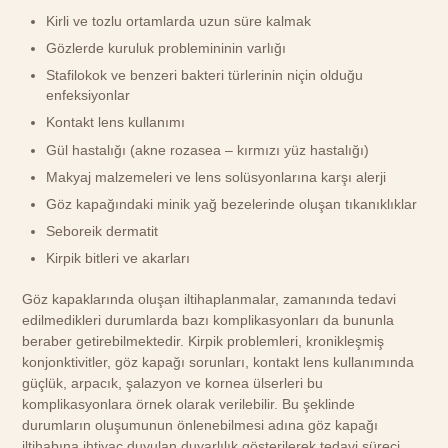
Kirli ve tozlu ortamlarda uzun süre kalmak
Gözlerde kuruluk problemininin varlığı
Stafilokok ve benzeri bakteri türlerinin niçin olduğu
enfeksiyonlar
Kontakt lens kullanımı
Gül hastalığı (akne rozasea – kırmızı yüz hastalığı)
Makyaj malzemeleri ve lens solüsyonlarına karşı alerji
Göz kapağındaki minik yağ bezelerinde oluşan tıkanıklıklar
Seboreik dermatit
Kirpik bitleri ve akarları
Göz kapaklarında oluşan iltihaplanmalar, zamanında tedavi
edilmedikleri durumlarda bazı komplikasyonları da bununla
beraber getirebilmektedir. Kirpik problemleri, kronikleşmiş
konjonktivitler, göz kapağı sorunları, kontakt lens kullanımında
güçlük, arpacık, şalazyon ve kornea ülserleri bu
komplikasyonlara örnek olarak verilebilir. Bu şeklinde
durumların oluşumunun önlenebilmesi adına göz kapağı
iltihabına ihtiyaç duyulan duyarlılık gösterilerek tedavi süreci