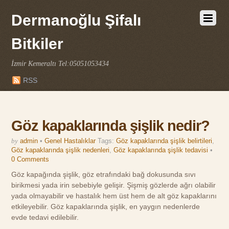
Dermanoğlu Şifalı
Bitkiler
İzmir Kemeraltı Tel:05051053434
RSS
Göz kapaklarında şişlik nedir?
by
admin
•
Genel Hastalıklar
Tags:
Göz kapaklarında şişlik belirtileri
,
Göz kapaklarında şişlik nedenleri
,
Göz kapaklarında şişlik tedavisi
•
0 Comments
Göz kapağında şişlik, göz etrafındaki bağ dokusunda sıvı
birikmesi yada irin sebebiyle gelişir. Şişmiş gözlerde ağrı olabilir
yada olmayabilir ve hastalık hem üst hem de alt göz kapaklarını
etkileyebilir. Göz kapaklarında şişlik, en yaygın nedenlerde
evde tedavi edilebilir.