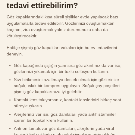
tedavi ettirebilirim?
Göz kapaklarındaki kısa süreli şişlikler evde yapılacak bazı
uygulamalarla tedavi edilebilir. Gözlerinizi ovuşturmaktan
kaçının, zira ovuşturmak yalnız durumunuzu daha da
kötüleştirecektir.
Hafifçe şişmiş göz kapakları vakaları için bu ev tedavilerini
deneyin.
Göz kapağında şişliğin yanı sıra göz akıntınız da var ise,
gözlerinizi yıkamak için bir tuzlu solüsyon kullanın.
Sıvı birikmesini azaltmaya destek olmak için gözlerinize
soğuk, ıslak bir kompres uygulayın. Soğuk çay poşetleri
şişmiş göz kapaklarınıza iyi gelebilir.
Kontakt lens takıyorsanız, kontakt lenslerinizi birkaç saat
süreyle çıkarın.
Alerjileriniz var ise, göz damlaları yada antihistaminler
içeren bir topikal krem kullanın.
Anti-enflamatuvar göz damlaları, alerjilerin yada viral
konjonktivit şeklinde ufak enfeksiyonların niçin olduğu