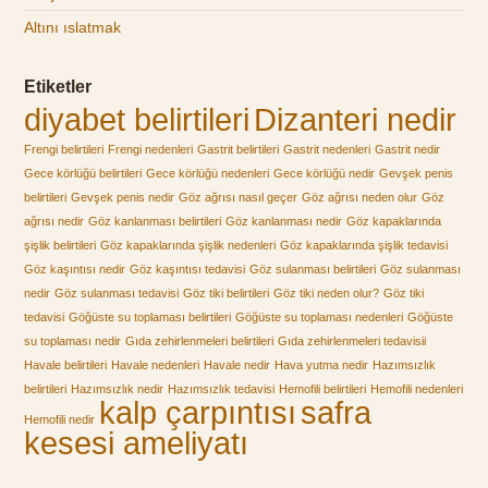
Altını ıslatmak
Etiketler
diyabet belirtileri
Dizanteri nedir
Frengi belirtileri
Frengi nedenleri
Gastrit belirtileri
Gastrit nedenleri
Gastrit nedir
Gece körlüğü belirtileri
Gece körlüğü nedenleri
Gece körlüğü nedir
Gevşek penis
belirtileri
Gevşek penis nedir
Göz ağrısı nasıl geçer
Göz ağrısı neden olur
Göz
ağrısı nedir
Göz kanlanması belirtileri
Göz kanlanması nedir
Göz kapaklarında
şişlik belirtileri
Göz kapaklarında şişlik nedenleri
Göz kapaklarında şişlik tedavisi
Göz kaşıntısı nedir
Göz kaşıntısı tedavisi
Göz sulanması belirtileri
Göz sulanması
nedir
Göz sulanması tedavisi
Göz tiki belirtileri
Göz tiki neden olur?
Göz tiki
tedavisi
Göğüste su toplaması belirtileri
Göğüste su toplaması nedenleri
Göğüste
su toplaması nedir
Gıda zehirlenmeleri belirtileri
Gıda zehirlenmeleri tedavisii
Havale belirtileri
Havale nedenleri
Havale nedir
Hava yutma nedir
Hazımsızlık
belirtileri
Hazımsızlık nedir
Hazımsızlık tedavisi
Hemofili belirtileri
Hemofili nedenleri
kalp çarpıntısı
safra
Hemofili nedir
kesesi ameliyatı