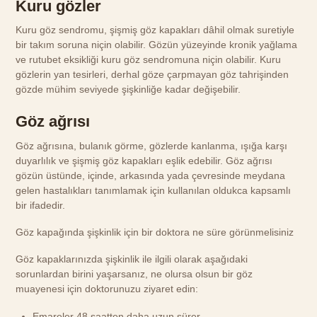
Kuru gözler
Kuru göz sendromu, şişmiş göz kapakları dâhil olmak suretiyle
bir takım soruna niçin olabilir. Gözün yüzeyinde kronik yağlama
ve rutubet eksikliği kuru göz sendromuna niçin olabilir. Kuru
gözlerin yan tesirleri, derhal göze çarpmayan göz tahrişinden
gözde mühim seviyede şişkinliğe kadar değişebilir.
Göz ağrısı
Göz ağrısına, bulanık görme, gözlerde kanlanma, ışığa karşı
duyarlılık ve şişmiş göz kapakları eşlik edebilir. Göz ağrısı
gözün üstünde, içinde, arkasında yada çevresinde meydana
gelen hastalıkları tanımlamak için kullanılan oldukca kapsamlı
bir ifadedir.
Göz kapağında şişkinlik için bir doktora ne süre görünmelisiniz
Göz kapaklarınızda şişkinlik ile ilgili olarak aşağıdaki
sorunlardan birini yaşarsanız, ne olursa olsun bir göz
muayenesi için doktorunuzu ziyaret edin:
Emareler 48 saatten daha uzun sürer.