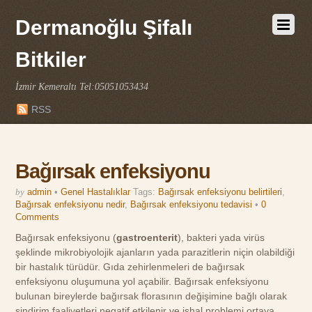
Dermanoğlu Şifalı
Bitkiler
İzmir Kemeraltı Tel:05051053434
RSS
Bağırsak enfeksiyonu
by
admin
•
Genel Hastalıklar
Tags:
Bağırsak enfeksiyonu belirtileri
,
Bağırsak enfeksiyonu nedir
,
Bağırsak enfeksiyonu tedavisi
•
0
Comments
Bağırsak enfeksiyonu (
gastroenterit
), bakteri yada virüs
şeklinde mikrobiyolojik ajanların yada parazitlerin niçin olabildiği
bir hastalık türüdür. Gıda zehirlenmeleri de bağırsak
enfeksiyonu oluşumuna yol açabilir. Bağırsak enfeksiyonu
bulunan bireylerde bağırsak florasının değişimine bağlı olarak
sindirim faaliyetleri negatif etkilenir ve ishal problemi ortaya