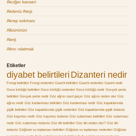
Akciğer kanseri
Akdeniz Ateşi
Akrep sokması
Albüminüri
Alerji
Altını ıslatmak
Etiketler
diyabet belirtileri
Dizanteri nedir
Frengi belirtileri
Frengi nedenleri
Gastrit belirtileri
Gastrit nedenleri
Gastrit nedir
Gece körlüğü belirtileri
Gece körlüğü nedenleri
Gece körlüğü nedir
Gevşek penis
belirtileri
Gevşek penis nedir
Göz ağrısı nasıl geçer
Göz ağrısı neden olur
Göz
ağrısı nedir
Göz kanlanması belirtileri
Göz kanlanması nedir
Göz kapaklarında
şişlik belirtileri
Göz kapaklarında şişlik nedenleri
Göz kapaklarında şişlik tedavisi
Göz kaşıntısı nedir
Göz kaşıntısı tedavisi
Göz sulanması belirtileri
Göz sulanması
nedir
Göz sulanması tedavisi
Göz tiki belirtileri
Göz tiki neden olur?
Göz tiki
tedavisi
Göğüste su toplaması belirtileri
Göğüste su toplaması nedenleri
Göğüste