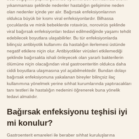
yıkanmaması şeklinde nedenler hastalığın gelişimine neden
olan nedenler içinde yer alır. Bağırsak enfeksiyonlarının
oldukca büyük bir kısmı viral enfeksiyonlardır. Bilhassa
çocuklarda ve minik bebeklerde rotavirüs, norovirüs şeklinde
viral bağırsak enfeksiyonları tedavi edilmediğinde yaşamı tehdit
edebilecek boyutlara ulaşabilirler. Bu tür enfeksiyonlarda
bilinçsiz antibiyotik kullanımı da hastalığın ilerlemesi üstünde
negatif etkilere niçin olur. Antibiyotikler virüsleri etkilemediği
şeklinde bağırsakta ishali önleyecek olan yararlı bakterilerin
ölümüne niçin olacağından viral gastroenteritin oldukca daha
ciddi boyutlara ulaşmasına yol açabilmektedir. Bundan dolayı
bağırsak enfeksiyonuna yakalanan bireyler bilinçsiz ilaç
kullanımına yönelmek yerine sıhhat kurumlarında yaptıracakları
tanı testleri ile hastalığın nedenini öğrenerek buna yönelik
tedavi almalıdır.
Bağırsak enfeksiyonu teşhisi iyi
mi konulur?
Gastroenterit emareleri ile beraber sıhhat kuruluşlarına