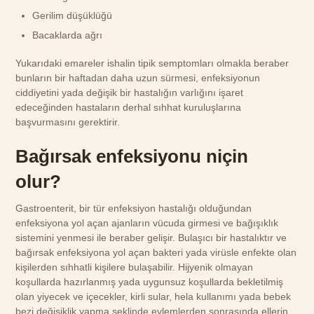
Gerilim düşüklüğü
Bacaklarda ağrı
Yukarıdaki emareler ishalin tipik semptomları olmakla beraber
bunların bir haftadan daha uzun sürmesi, enfeksiyonun
ciddiyetini yada değişik bir hastalığın varlığını işaret
edeceğinden hastaların derhal sıhhat kuruluşlarına
başvurmasını gerektirir.
Bağırsak enfeksiyonu niçin
olur?
Gastroenterit, bir tür enfeksiyon hastalığı olduğundan
enfeksiyona yol açan ajanların vücuda girmesi ve bağışıklık
sistemini yenmesi ile beraber gelişir. Bulaşıcı bir hastalıktır ve
bağırsak enfeksiyona yol açan bakteri yada virüsle enfekte olan
kişilerden sıhhatli kişilere bulaşabilir. Hijyenik olmayan
koşullarda hazırlanmış yada uygunsuz koşullarda bekletilmiş
olan yiyecek ve içecekler, kirli sular, hela kullanımı yada bebek
bezi değişiklik yapma şeklinde eylemlerden sonrasında ellerin