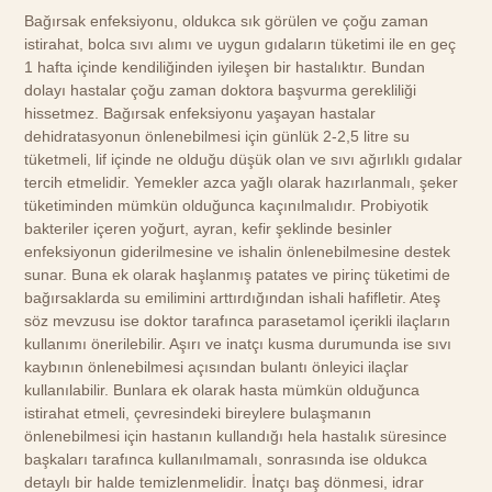
Bağırsak enfeksiyonu, oldukca sık görülen ve çoğu zaman
istirahat, bolca sıvı alımı ve uygun gıdaların tüketimi ile en geç
1 hafta içinde kendiliğinden iyileşen bir hastalıktır. Bundan
dolayı hastalar çoğu zaman doktora başvurma gerekliliği
hissetmez. Bağırsak enfeksiyonu yaşayan hastalar
dehidratasyonun önlenebilmesi için günlük 2-2,5 litre su
tüketmeli, lif içinde ne olduğu düşük olan ve sıvı ağırlıklı gıdalar
tercih etmelidir. Yemekler azca yağlı olarak hazırlanmalı, şeker
tüketiminden mümkün olduğunca kaçınılmalıdır. Probiyotik
bakteriler içeren yoğurt, ayran, kefir şeklinde besinler
enfeksiyonun giderilmesine ve ishalin önlenebilmesine destek
sunar. Buna ek olarak haşlanmış patates ve pirinç tüketimi de
bağırsaklarda su emilimini arttırdığından ishali hafifletir. Ateş
söz mevzusu ise doktor tarafınca parasetamol içerikli ilaçların
kullanımı önerilebilir. Aşırı ve inatçı kusma durumunda ise sıvı
kaybının önlenebilmesi açısından bulantı önleyici ilaçlar
kullanılabilir. Bunlara ek olarak hasta mümkün olduğunca
istirahat etmeli, çevresindeki bireylere bulaşmanın
önlenebilmesi için hastanın kullandığı hela hastalık süresince
başkaları tarafınca kullanılmamalı, sonrasında ise oldukca
detaylı bir halde temizlenmelidir. İnatçı baş dönmesi, idrar