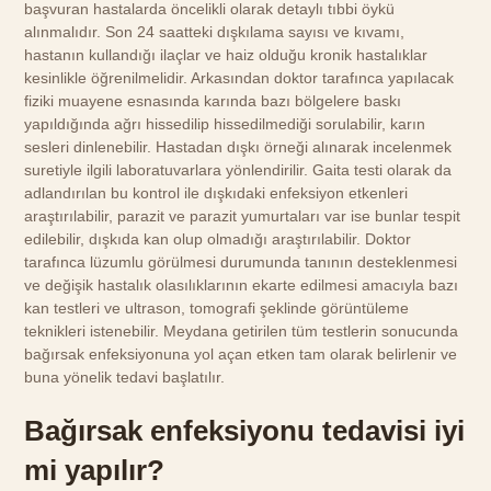
başvuran hastalarda öncelikli olarak detaylı tıbbi öykü
alınmalıdır. Son 24 saatteki dışkılama sayısı ve kıvamı,
hastanın kullandığı ilaçlar ve haiz olduğu kronik hastalıklar
kesinlikle öğrenilmelidir. Arkasından doktor tarafınca yapılacak
fiziki muayene esnasında karında bazı bölgelere baskı
yapıldığında ağrı hissedilip hissedilmediği sorulabilir, karın
sesleri dinlenebilir. Hastadan dışkı örneği alınarak incelenmek
suretiyle ilgili laboratuvarlara yönlendirilir. Gaita testi olarak da
adlandırılan bu kontrol ile dışkıdaki enfeksiyon etkenleri
araştırılabilir, parazit ve parazit yumurtaları var ise bunlar tespit
edilebilir, dışkıda kan olup olmadığı araştırılabilir. Doktor
tarafınca lüzumlu görülmesi durumunda tanının desteklenmesi
ve değişik hastalık olasılıklarının ekarte edilmesi amacıyla bazı
kan testleri ve ultrason, tomografi şeklinde görüntüleme
teknikleri istenebilir. Meydana getirilen tüm testlerin sonucunda
bağırsak enfeksiyonuna yol açan etken tam olarak belirlenir ve
buna yönelik tedavi başlatılır.
Bağırsak enfeksiyonu tedavisi iyi
mi yapılır?