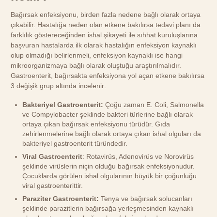
Bağırsak enfeksiyonu, birden fazla nedene bağlı olarak ortaya
çıkabilir. Hastalığa neden olan etkene bakılırsa tedavi planı da
farklılık göstereceğinden ishal şikayeti ile sıhhat kuruluşlarına
başvuran hastalarda ilk olarak hastalığın enfeksiyon kaynaklı
olup olmadığı belirlenmeli, enfeksiyon kaynaklı ise hangi
mikroorganizmaya bağlı olarak oluştuğu araştırılmalıdır.
Gastroenterit, bağırsakta enfeksiyona yol açan etkene bakılırsa
3 değişik grup altında incelenir:
Bakteriyel Gastroenterit:
Çoğu zaman E. Coli, Salmonella
ve Compylobacter şeklinde bakteri türlerine bağlı olarak
ortaya çıkan bağırsak enfeksiyonu türüdür. Gıda
zehirlenmelerine bağlı olarak ortaya çıkan ishal olguları da
bakteriyel gastroenterit türündedir.
Viral Gastroenterit
: Rotavirüs, Adenovirüs ve Norovirüs
şeklinde virüslerin niçin olduğu bağırsak enfeksiyonudur.
Çocuklarda görülen ishal olgularının büyük bir çoğunluğu
viral gastroenterittir.
Paraziter Gastroenterit:
Tenya ve bağırsak solucanları
şeklinde parazitlerin bağırsağa yerleşmesinden kaynaklı