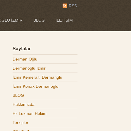
RSS
ĞLU İZMIR
BLOG
İLETIŞIM
Sayfalar
Derman Oğlu
Dermanoğlu İzmir
İzmir Kemeraltı Dermanğlu
İzmir Konak Dermanoğlu
BLOG
Hakkımızda
Hz.Lokman Hekim
Terkipler