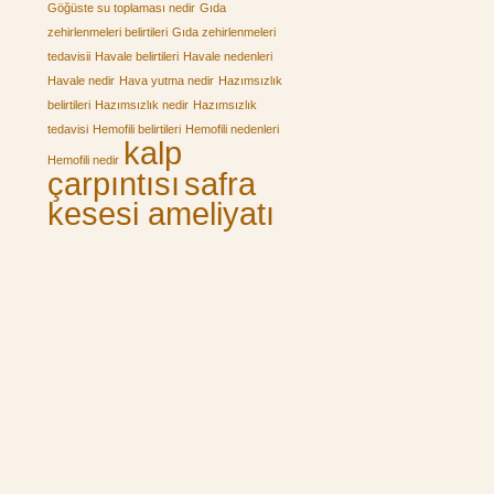
Göğüste su toplaması nedir
Gıda
zehirlenmeleri belirtileri
Gıda zehirlenmeleri
tedavisii
Havale belirtileri
Havale nedenleri
Havale nedir
Hava yutma nedir
Hazımsızlık
belirtileri
Hazımsızlık nedir
Hazımsızlık
tedavisi
Hemofili belirtileri
Hemofili nedenleri
kalp
Hemofili nedir
çarpıntısı
safra
kesesi ameliyatı