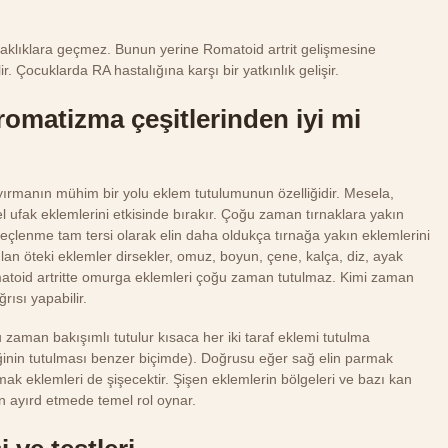
klıklara geçmez. Bunun yerine Romatoid artrit gelişmesine
ir. Çocuklarda RA hastalığına karşı bir yatkınlık gelişir.
romatizma çeşitlerinden iyi mi
 ayırmanın mühim bir yolu eklem tutulumunun özelliğidir. Mesela,
el ufak eklemlerini etkisinde bırakır. Çoğu zaman tırnaklara yakın
ireçlenme tam tersi olarak elin daha oldukça tırnağa yakın eklemlerini
an öteki eklemler dirsekler, omuz, boyun, çene, kalça, diz, ayak
omatoid artritte omurga eklemleri çoğu zaman tutulmaz. Kimi zaman
ısı yapabilir.
u zaman bakışımlı tutulur kısaca her iki taraf eklemi tutulma
ileğinin tutulması benzer biçimde). Doğrusu eğer sağ elin parmak
mak eklemleri de şişecektir. Şişen eklemlerin bölgeleri ve bazı kan
an ayırd etmede temel rol oynar.