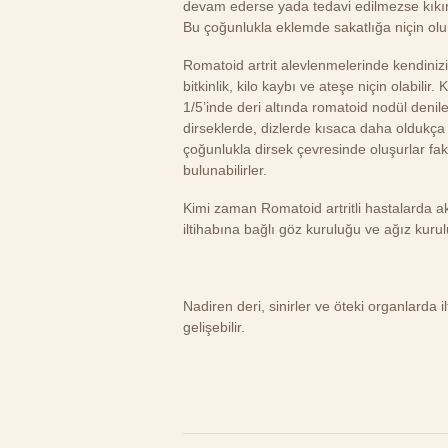
devam ederse yada tedavi edilmezse kıkır
Bu çoğunlukla eklemde sakatlığa niçin olu
Romatoid artrit alevlenmelerinde kendinizi h
bitkinlik, kilo kaybı ve ateşe niçin olabilir
1/5’inde deri altında romatoid nodül denilen
dirseklerde, dizlerde kısaca daha oldukça
çoğunlukla dirsek çevresinde oluşurlar fa
bulunabilirler.
Kimi zaman Romatoid artritli hastalarda akc
iltihabına bağlı göz kuruluğu ve ağız kurul
Nadiren deri, sinirler ve öteki organlarda 
gelişebilir.