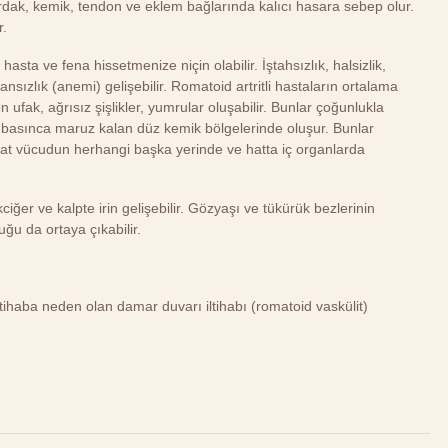
dak, kemik, tendon ve eklem bağlarında kalıcı hasara sebep olur.
r.
asta ve fena hissetmenize niçin olabilir. İştahsızlık, halsizlik,
. Kansızlık (anemi) gelişebilir. Romatoid artritli hastaların ortalama
 ufak, ağrısız şişlikler, yumrular oluşabilir. Bunlar çoğunlukla
 basınca maruz kalan düz kemik bölgelerinde oluşur. Bunlar
kat vücudun herhangi başka yerinde ve hatta iç organlarda
iğer ve kalpte irin gelişebilir. Gözyaşı ve tükürük bezlerinin
uğu da ortaya çıkabilir.
iltihaba neden olan damar duvarı iltihabı (romatoid vaskülit)