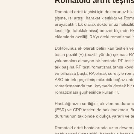
Romatoid artrit teşhisi
Romatoid artrit teşhisi için doktorunuz hi
şişme, ısı artışı, haraket kısıtlılığı ve Ro
arayacaktır. Ek olarak doktorunuz halsizlik
kısıtlılığı, tutukluk hissi) benzer biçimde R
eklemlerin özelliği RA’yı öteki romatizmal
Doktorunuz ek olarak belirli kan testleri v
testin pozitif (+) (pozitif yönde) çıkması 
yakınmaları olmayan bir hastada RF testin
tek başına RF testi romatizma tanısı koyd
ve bilhassa başta RA olmak suretiyle romat
ASO bir tek geçirilmiş mikrobik boğaz enf
romatizmasında tanı koymada destek bir tes
romatizması şüphesinde kullanılır.
Hastalığınızın sertliğini, alevlenme dur
(ESR) ve CRP testleri de bakılmaktadır. Bu 
durumunun takibinde oldukça yararlı ve te
Romatoid artrit hastalarında uzun devam e
bağlı anemi (kansızlık), böbrek ve karaciğ