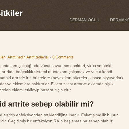
tkiler
DERMAN OĞLU
DERMANO
ileri
,
Artrit nedir
,
Artrit tedavisi
•
0 Comments
muntazam çalıştığında vücut savunması bakteri, virüs ve öteki
 artritde bağışıklık sistemi muntazam çalışmaz ve vücut kendi
matoid artritde irin hücrelere (beyaz kan hücreleri kısaca akyuvarlar)
r ve eklemlere saldırırlar. Eklem sıvısı artarve eklemde şişlik
eleri eklemi etkileyip hasara niçin olur.
d artrite sebep olabilir mi?
artritin enfeksiyondan tetiklendiğine inanır. Fakat şimdilik bunun
ildir. Geçirilmiş bir enfeksiyon RA’in başlamasına sebep olabilir.