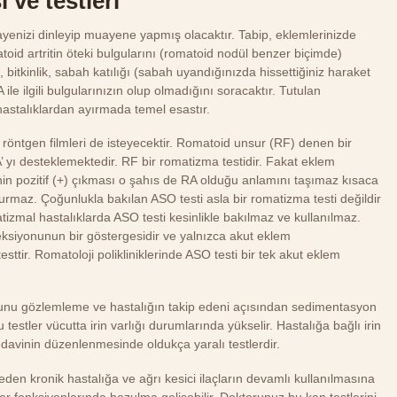
 ve testleri
kayenizi dinleyip muayene yapmış olacaktır. Tabip, eklemlerinizde
matoid artritin öteki bulgularını (romatoid nodül benzer biçimde)
, bitkinlik, sabah katılığı (sabah uyandığınızda hissettiğiniz haraket
A ile ilgili bulgularınızın olup olmadığını soracaktır. Tutulan
 hastalıklardan ayırmada temel esastır.
e röntgen filmleri de isteyecektir. Romatoid unsur (RF) denen bir
RA’ yı desteklemektedir. RF bir romatizma testidir. Fakat eklem
in pozitif (+) çıkması o şahıs de RA olduğu anlamını taşımaz kısaca
urmaz. Çoğunlukla bakılan ASO testi asla bir romatizma testi değildir
izmal hastalıklarda ASO testi kesinlikle bakılmaz ve kullanılmaz.
eksiyonunun bir göstergesidir ve yalnızca akut eklem
ttir. Romatoloji polikliniklerinde ASO testi bir tek akut eklem
umunu gözlemleme ve hastalığın takip edeni açısından sedimentasyon
testler vücutta irin varlığı durumlarında yükselir. Hastalığa bağlı irin
davinin düzenlenmesinde oldukça yaralı testlerdir.
den kronik hastalığa ve ağrı kesici ilaçların devamlı kullanılmasına
er fonksiyonlarında bozulma gelişebilir. Doktorunuz bu kan testlerini