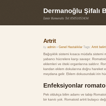
Dermanoğlu Şifalı Bi
İzmir Kemeraltı Tel:05051053434
Artrit
by
admin
•
Genel Hastalıklar
Tags:
Artrit belirt
Bağışıklık sistemi kısaca müdafa sistemi 
yabancı hücrelere karşı savaşır. Romatoid
eklemleri ve öteki organlarına saldırır. Ro
kandan eklem dokularına doğru hareket ede
meydana gelir. Eklem dokusundaki irin hücr
Enfeksiyonlar romatoi
Pek oldukça bilim adamı ve tabip Romatoid 
bir kanıtı yok. Romatoid artrit bulaşıcı değ