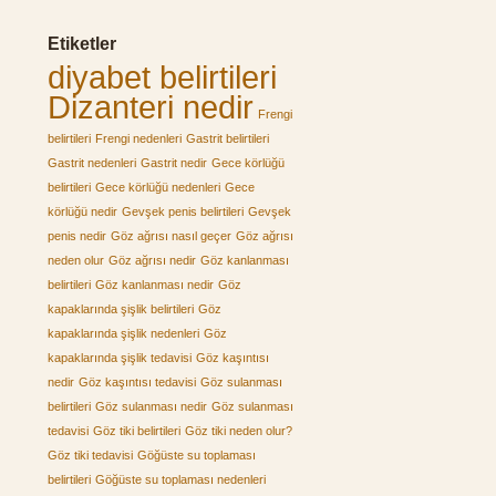
Etiketler
diyabet belirtileri
Dizanteri nedir
Frengi
belirtileri
Frengi nedenleri
Gastrit belirtileri
Gastrit nedenleri
Gastrit nedir
Gece körlüğü
belirtileri
Gece körlüğü nedenleri
Gece
körlüğü nedir
Gevşek penis belirtileri
Gevşek
penis nedir
Göz ağrısı nasıl geçer
Göz ağrısı
neden olur
Göz ağrısı nedir
Göz kanlanması
belirtileri
Göz kanlanması nedir
Göz
kapaklarında şişlik belirtileri
Göz
kapaklarında şişlik nedenleri
Göz
kapaklarında şişlik tedavisi
Göz kaşıntısı
nedir
Göz kaşıntısı tedavisi
Göz sulanması
belirtileri
Göz sulanması nedir
Göz sulanması
tedavisi
Göz tiki belirtileri
Göz tiki neden olur?
Göz tiki tedavisi
Göğüste su toplaması
belirtileri
Göğüste su toplaması nedenleri