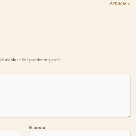
Arpacık
»
li alanlar
*
ile işaretlenmişlerdir
E-posta