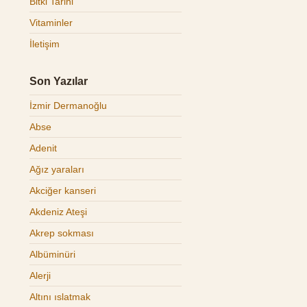
Bitki Tarihi
Vitaminler
İletişim
Son Yazılar
İzmir Dermanoğlu
Abse
Adenit
Ağız yaraları
Akciğer kanseri
Akdeniz Ateşi
Akrep sokması
Albüminüri
Alerji
Altını ıslatmak