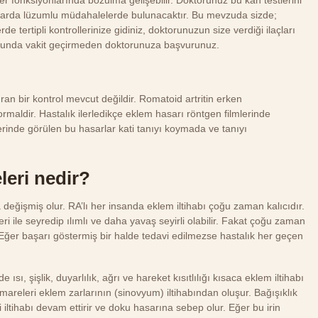
rumlarda lüzumlu müdahalelerde bulunacaktır. Bu mevzuda sizde;
e tertipli kontrollerinize gidiniz, doktorunuzun size verdiği ilaçları
uğunda vakit geçirmeden doktorunuza başvurunuz.
ran bir kontrol mevcut değildir. Romatoid artritin erken
maldir. Hastalık ilerledikçe eklem hasarı röntgen filmlerinde
rinde görülen bu hasarlar kati tanıyı koymada ve tanıyı
leri nedir?
değişmiş olur. RA’lı her insanda eklem iltihabı çoğu zaman kalıcıdır.
i ile seyredip ılımlı ve daha yavaş seyirli olabilir. Fakat çoğu zaman
. Eğer başarı göstermiş bir halde tedavi edilmezse hastalık her geçen
 ısı, şişlik, duyarlılık, ağrı ve hareket kısıtlılığı kısaca eklem iltihabı
emareleri eklem zarlarının (sinovyum) iltihabından oluşur. Bağışıklık
i iltihabı devam ettirir ve doku hasarına sebep olur. Eğer bu irin