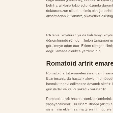
belirli aralıklarla takip edip lüzumlu du
doktorunuzun size önerilmiş olduğu tarihlerd
aksatmadan kullanınız, şikayetiniz oluşt
RA tanısı koyduran ya da kati tanıyı koydu
dönemlerinde röntgen filmleri tamamen nor
görülmeye adım atar. Eklem röntgen filmle
doğrulamada oldukça yardımcıdır.
Romatoid artrit emare
Romatoid artrit emareleri insandan insana 
Bazı insanlarda hastalık alevlenme nöbetler
hastalık tedavi edilmezse devamlı aktiftir
gün ilerler ve kalıcı sakatlık yaratabilir.
Romatoid artrit hastası iseniz eklemlerinizde
yaşayacaksınız. Bu eklem iltihabı (artrit) 
sisteminin eklem zarına giren irin hücreler