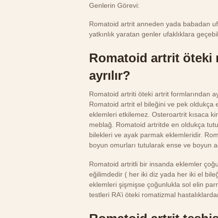
Genlerin Görevi:
Romatoid artrit anneden yada babadan ufa
yatkınlık yaratan genler ufaklıklara geçebil
Romatoid artrit öteki 
ayrılır?
Romatoid artriti öteki artrit formlarından
Romatoid artrit el bileğini ve pek oldukça 
eklemleri etkilemez. Osteroartrit kısaca k
meblağ. Romatoid artritde en oldukça tutul
bilekleri ve ayak parmak eklemleridir. R
boyun omurları tutularak ense ve boyun ağr
Romatoid artritli bir insanda eklemler çoğ
eğilimdedir ( her iki diz yada her iki el b
eklemleri şişmişse çoğunlukla sol elin par
testleri RA’i öteki romatizmal hastalıklard