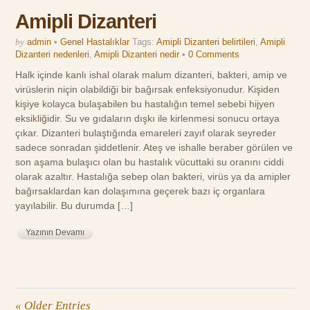
Amipli Dizanteri
by
admin
•
Genel Hastalıklar
Tags:
Amipli Dizanteri belirtileri
,
Amipli
Dizanteri nedenleri
,
Amipli Dizanteri nedir
•
0 Comments
Halk içinde kanlı ishal olarak malum dizanteri, bakteri, amip ve
virüslerin niçin olabildiği bir bağırsak enfeksiyonudur. Kişiden
kişiye kolayca bulaşabilen bu hastalığın temel sebebi hijyen
eksikliğidir. Su ve gıdaların dışkı ile kirlenmesi sonucu ortaya
çıkar. Dizanteri bulaştığında emareleri zayıf olarak seyreder
sadece sonradan şiddetlenir. Ateş ve ishalle beraber görülen ve
son aşama bulaşıcı olan bu hastalık vücuttaki su oranını ciddi
olarak azaltır. Hastalığa sebep olan bakteri, virüs ya da amipler
bağırsaklardan kan dolaşımına geçerek bazı iç organlara
yayılabilir. Bu durumda […]
Yazının Devamı
« Older Entries