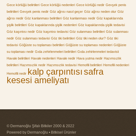
Gece körlüğü belirtileri
Gece körlüğü nedenleri
Gece körlüğü nedir
Gevşek penis
belirtileri
Gevşek penis nedir
Göz ağrısı nasıl geçer
Göz ağrısı neden olur
Göz
ağrısı nedir
Göz kanlanması belirtileri
Göz kanlanması nedir
Göz kapaklarında
şişlik belirtileri
Göz kapaklarında şişlik nedenleri
Göz kapaklarında şişlik tedavisi
Göz kaşıntısı nedir
Göz kaşıntısı tedavisi
Göz sulanması belirtileri
Göz sulanması
nedir
Göz sulanması tedavisi
Göz tiki belirtileri
Göz tiki neden olur?
Göz tiki
tedavisi
Göğüste su toplaması belirtileri
Göğüste su toplaması nedenleri
Göğüste
su toplaması nedir
Gıda zehirlenmeleri belirtileri
Gıda zehirlenmeleri tedavisii
Havale belirtileri
Havale nedenleri
Havale nedir
Hava yutma nedir
Hazımsızlık
belirtileri
Hazımsızlık nedir
Hazımsızlık tedavisi
Hemofili belirtileri
Hemofili nedenleri
kalp çarpıntısı
safra
Hemofili nedir
kesesi ameliyatı
© Dermanoğlu Şifalı Bitkiler 2000 & 2022
Powered by Dermanoğlu • Bitkisel Ürünler