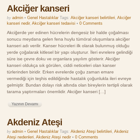
Akciğer kanseri
by
admin
•
Genel Hastalıklar
Tags:
Akciğer kanseri belirtileri
,
Akciğer
kanseri nedir
,
Akciğer kanseri tedavisi
•
0 Comments
Akciğerde yer edinen hücrelerin dengesiz bir halde çoğalması
sonucu meydana gelen fena huylu tümöral oluşumlara akciğer
kanseri adı verilir. Kanser hücreleri ilk olarak bulunmuş olduğu
yerde çoğalarak kitlesel bir yapı oluşturur. İleri evrelere gelindiği
süre ise çevre doku ve organlara yayılım gösterir. Akciğer
kanseri oldukça sık görülen, ciddi neticeleri olan kanser
türlerinden biridir. Erken evrelerde çoğu zaman emare
vermediği için teşhis edildiğinde hastalık çoğunlukla ileri evreye
gelmiştir. Bundan dolayı risk altında olan bireylerin tertipli olarak
tarama yaptırmaları önemlidir. Akciğer kanseri […]
Yazının Devamı
Akdeniz Ateşi
by
admin
•
Genel Hastalıklar
Tags:
Akdeniz Ateşi belirtileri
,
Akdeniz
Ateşi nedenleri
,
Akdeniz Ateşi nedir
•
0 Comments