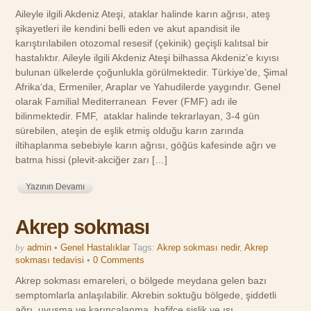
Aileyle ilgili Akdeniz Ateşi, ataklar halinde karın ağrısı, ateş
şikayetleri ile kendini belli eden ve akut apandisit ile
karıştırılabilen otozomal resesif (çekinik) geçişli kalıtsal bir
hastalıktır. Aileyle ilgili Akdeniz Ateşi bilhassa Akdeniz’e kıyısı
bulunan ülkelerde çoğunlukla görülmektedir. Türkiye’de, Şimal
Afrika‘da, Ermeniler, Araplar ve Yahudilerde yaygındır. Genel
olarak Familial Mediterranean Fever (FMF) adı ile
bilinmektedir. FMF, ataklar halinde tekrarlayan, 3-4 gün
sürebilen, ateşin de eşlik etmiş olduğu karın zarında
iltihaplanma sebebiyle karın ağrısı, göğüs kafesinde ağrı ve
batma hissi (plevit-akciğer zarı […]
Yazının Devamı
Akrep sokması
by
admin
•
Genel Hastalıklar
Tags:
Akrep sokması nedir
,
Akrep
sokması tedavisi
•
0 Comments
Akrep sokması emareleri, o bölgede meydana gelen bazı
semptomlarla anlaşılabilir. Akrebin soktuğu bölgede, şiddetli
ağrı, uyuşma ve karıncalanma, hafifçe şişlik ve ısı