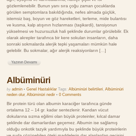
gözlemlenebilir. Bunun yanı sıra çoğu zaman çocuklarda
görülen semptomlara bakıldığında, nefes almada güçlük,
istemsiz baş, boyun ve göz hareketleri, terleme, mide bulantısı
ve kusma, kalp atışının hızlanması (taşikardi), tansiyonun
yükselmesi ve huzursuzluk hali şeklinde durumlar görülebilir. Ek
olarak akrepler tarafınca bir kere sokulan insanların, daha
sonraki sokmalarda alerjik tepki yaşamaları mümkün hale
gelebilir. Bu sokmalar, ağır alerjik reaksiyonların […]
Yazının Devamı
Albüminüri
by
admin
•
Genel Hastalıklar
Tags:
Albüminüri belirtileri
,
Albüminüri
neden olur
,
Albüminüri nedir
•
0 Comments
Bir protein türü olan albumin karaciğer tarafınca günde
ortalama 12 – 14 gr. kadar sentezlenir. Kandan vücut
dokularına sızma eğilimi olan büyük proteinler, kılcal damar
şeklinde dar damarlardan geçemez. Albumin ise sağlamış
olduğu onkotik tazyik yardımıyla bu şeklinde büyük proteinlerin
ve suda çözünebilen öteki maddelerin dar alanlardan geçişini