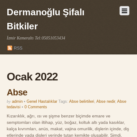
Dermanoğlu Şifalı
Bitkiler
İzmir Kemeraltı Tel:05051053434
RSS
Ocak 2022
Abse
by
admin
•
Genel Hastalıklar
Tags:
Abse belirtileri
,
Abse nedir
,
Abse
tedavisi
•
0 Comments
Kızarıklık, ağrı, ısı ve şişme benzer biçimde emare ve
semptomları olan iltihap, yüz, boğaz, koltuk altı yada kasıklar,
kalça kıvrımları, anüs, makat, vajina omurilik, dişlerin içinde, diş
etlerinde yada dişleri yerinde tutan kemikte oluşabilir. Şimdi,