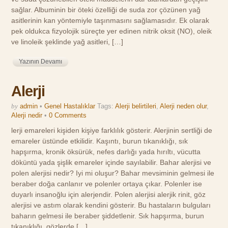
sağlar. Albuminin bir öteki özelliği de suda zor çözünen yağ
asitlerinin kan yöntemiyle taşınmasını sağlamasıdır. Ek olarak
pek oldukca fizyolojik süreçte yer edinen nitrik oksit (NO), oleik
ve linoleik şeklinde yağ asitleri, […]
Yazının Devamı
Alerji
by
admin
•
Genel Hastalıklar
Tags:
Alerji belirtileri
,
Alerji neden olur
,
Alerji nedir
•
0 Comments
lerji emareleri kişiden kişiye farklılık gösterir. Alerjinin sertliği de
emareler üstünde etkilidir. Kaşıntı, burun tıkanıklığı, sık
hapşırma, kronik öksürük, nefes darlığı yada hırıltı, vücutta
döküntü yada şişlik emareler içinde sayılabilir. Bahar alerjisi ve
polen alerjisi nedir? Iyi mi oluşur? Bahar mevsiminin gelmesi ile
beraber doğa canlanır ve polenler ortaya çıkar. Polenler ise
duyarlı insanoğlu için alerjendir. Polen alerjisi alerjik rinit, göz
alerjisi ve astım olarak kendini gösterir. Bu hastaların bulguları
baharın gelmesi ile beraber şiddetlenir. Sık hapşırma, burun
tıkanıklığı, gözlerde […]