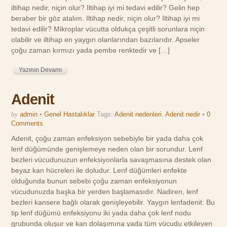
iltihap nedir, niçin olur? Iltihap iyi mi tedavi edilir? Gelin hep
beraber bir göz atalım. Iltihap nedir, niçin olur? Iltihap iyi mi
tedavi edilir? Mikroplar vücutta oldukça çeşitli sorunlara niçin
olabilir ve iltihap en yaygın olanlarından bazılarıdır. Apseler
çoğu zaman kırmızı yada pembe renktedir ve […]
Yazının Devamı
Adenit
by
admin
•
Genel Hastalıklar
Tags:
Adenit nedenleri
,
Adenit nedir
•
0
Comments
Adenit, çoğu zaman enfeksiyon sebebiyle bir yada daha çok
lenf düğümünde genişlemeye neden olan bir sorundur. Lenf
bezleri vücudunuzun enfeksiyonlarla savaşmasına destek olan
beyaz kan hücreleri ile doludur. Lenf düğümleri enfekte
olduğunda bunun sebebi çoğu zaman enfeksiyonun
vücudunuzda başka bir yerden başlamasıdır. Nadiren, lenf
bezleri kansere bağlı olarak genişleyebilir. Yaygın lenfadenit: Bu
tip lenf düğümü enfeksiyonu iki yada daha çok lenf nodu
grubunda oluşur ve kan dolaşımına yada tüm vücudu etkileyen