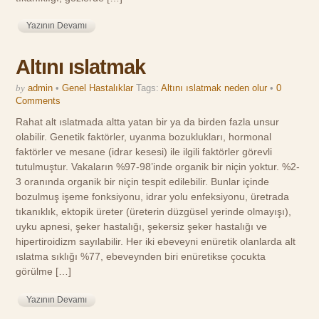
Yazının Devamı
Altını ıslatmak
by
admin
•
Genel Hastalıklar
Tags:
Altını ıslatmak neden olur
•
0
Comments
Rahat alt ıslatmada altta yatan bir ya da birden fazla unsur
olabilir. Genetik faktörler, uyanma bozuklukları, hormonal
faktörler ve mesane (idrar kesesi) ile ilgili faktörler görevli
tutulmuştur. Vakaların %97-98’inde organik bir niçin yoktur. %2-
3 oranında organik bir niçin tespit edilebilir. Bunlar içinde
bozulmuş işeme fonksiyonu, idrar yolu enfeksiyonu, üretrada
tıkanıklık, ektopik üreter (üreterin düzgüsel yerinde olmayışı),
uyku apnesi, şeker hastalığı, şekersiz şeker hastalığı ve
hipertiroidizm sayılabilir. Her iki ebeveyni enüretik olanlarda alt
ıslatma sıklığı %77, ebeveynden biri enüretikse çocukta
görülme […]
Yazının Devamı