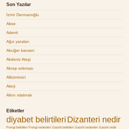
Son Yazılar
İzmir Dermanoğlu
Abse
Adenit
Ağız yaraları
Akciğer kanseri
Akdeniz Ateşi
Akrep sokması
Albüminüri
Alerji
Altını ıslatmak
Etiketler
diyabet belirtileri
Dizanteri nedir
Frengi belirtileri
Frengi nedenleri
Gastrit belirtileri
Gastrit nedenleri
Gastrit nedir