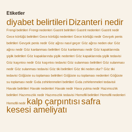
Etiketler
diyabet belirtileri
Dizanteri nedir
Frengi belirtileri
Frengi nedenleri
Gastrit belirtileri
Gastrit nedenleri
Gastrit nedir
Gece körlüğü belirtileri
Gece körlüğü nedenleri
Gece körlüğü nedir
Gevşek penis
belirtileri
Gevşek penis nedir
Göz ağrısı nasıl geçer
Göz ağrısı neden olur
Göz
ağrısı nedir
Göz kanlanması belirtileri
Göz kanlanması nedir
Göz kapaklarında
şişlik belirtileri
Göz kapaklarında şişlik nedenleri
Göz kapaklarında şişlik tedavisi
Göz kaşıntısı nedir
Göz kaşıntısı tedavisi
Göz sulanması belirtileri
Göz sulanması
nedir
Göz sulanması tedavisi
Göz tiki belirtileri
Göz tiki neden olur?
Göz tiki
tedavisi
Göğüste su toplaması belirtileri
Göğüste su toplaması nedenleri
Göğüste
su toplaması nedir
Gıda zehirlenmeleri belirtileri
Gıda zehirlenmeleri tedavisii
Havale belirtileri
Havale nedenleri
Havale nedir
Hava yutma nedir
Hazımsızlık
belirtileri
Hazımsızlık nedir
Hazımsızlık tedavisi
Hemofili belirtileri
Hemofili nedenleri
kalp çarpıntısı
safra
Hemofili nedir
kesesi ameliyatı