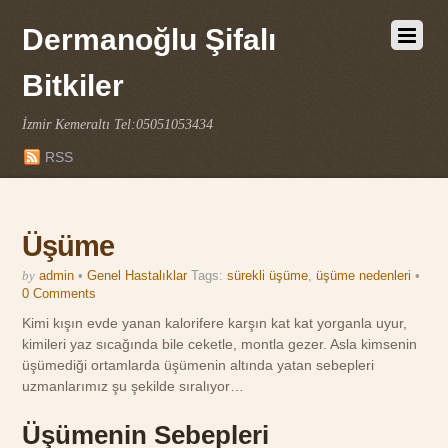
Dermanoğlu Şifalı
Bitkiler
İzmir Kemeraltı Tel:05051053434
RSS
Üşüme
by
admin
•
Genel Hastalıklar
Tags:
sürekli üşüme
,
üşüme nedenleri
•
0 Comments
Kimi kışın evde yanan kalorifere karşın kat kat yorganla uyur,
kimileri yaz sıcağında bile ceketle, montla gezer. Asla kimsenin
üşümediği ortamlarda üşümenin altında yatan sebepleri
uzmanlarımız şu şekilde sıralıyor…
Üşümenin Sebepleri