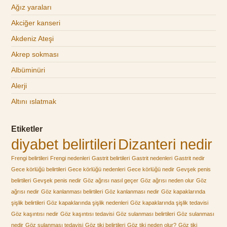
Ağız yaraları
Akciğer kanseri
Akdeniz Ateşi
Akrep sokması
Albüminüri
Alerji
Altını ıslatmak
Etiketler
diyabet belirtileri
Dizanteri nedir
Frengi belirtileri
Frengi nedenleri
Gastrit belirtileri
Gastrit nedenleri
Gastrit nedir
Gece körlüğü belirtileri
Gece körlüğü nedenleri
Gece körlüğü nedir
Gevşek penis
belirtileri
Gevşek penis nedir
Göz ağrısı nasıl geçer
Göz ağrısı neden olur
Göz
ağrısı nedir
Göz kanlanması belirtileri
Göz kanlanması nedir
Göz kapaklarında
şişlik belirtileri
Göz kapaklarında şişlik nedenleri
Göz kapaklarında şişlik tedavisi
Göz kaşıntısı nedir
Göz kaşıntısı tedavisi
Göz sulanması belirtileri
Göz sulanması
nedir
Göz sulanması tedavisi
Göz tiki belirtileri
Göz tiki neden olur?
Göz tiki