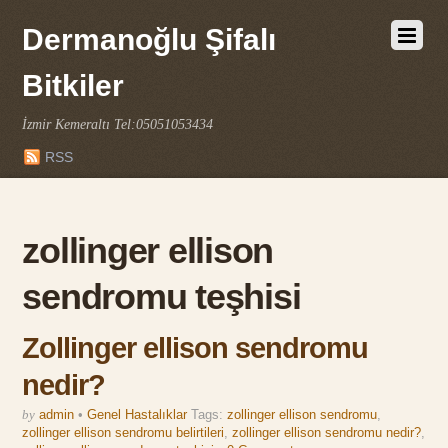
Dermanoğlu Şifalı
Bitkiler
İzmir Kemeraltı Tel:05051053434
RSS
zollinger ellison
sendromu teşhisi
Zollinger ellison sendromu
nedir?
by
admin
•
Genel Hastalıklar
Tags:
zollinger ellison sendromu
,
zollinger ellison sendromu belirtileri
,
zollinger ellison sendromu nedir?
,