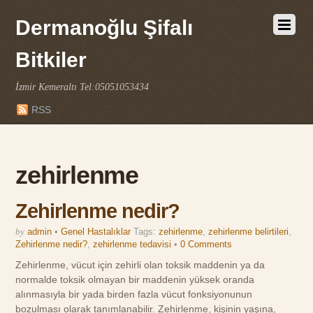
Dermanoğlu Şifalı
Bitkiler
İzmir Kemeraltı Tel:05051053434
RSS
zehirlenme
Zehirlenme nedir?
by
admin
•
Genel Hastalıklar
Tags:
zehirlenme
,
zehirlenme belirtileri
,
Zehirlenme nedir?
,
zehirlenme tedavisi
•
0 Comments
Zehirlenme, vücut için zehirli olan toksik maddenin ya da
normalde toksik olmayan bir maddenin yüksek oranda
alınmasıyla bir yada birden fazla vücut fonksiyonunun
bozulması olarak tanımlanabilir. Zehirlenme, kişinin yaşına,