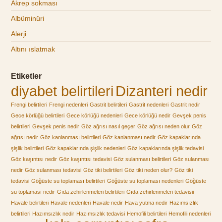
Akrep sokması
Albüminüri
Alerji
Altını ıslatmak
Etiketler
diyabet belirtileri
Dizanteri nedir
Frengi belirtileri
Frengi nedenleri
Gastrit belirtileri
Gastrit nedenleri
Gastrit nedir
Gece körlüğü belirtileri
Gece körlüğü nedenleri
Gece körlüğü nedir
Gevşek penis
belirtileri
Gevşek penis nedir
Göz ağrısı nasıl geçer
Göz ağrısı neden olur
Göz
ağrısı nedir
Göz kanlanması belirtileri
Göz kanlanması nedir
Göz kapaklarında
şişlik belirtileri
Göz kapaklarında şişlik nedenleri
Göz kapaklarında şişlik tedavisi
Göz kaşıntısı nedir
Göz kaşıntısı tedavisi
Göz sulanması belirtileri
Göz sulanması
nedir
Göz sulanması tedavisi
Göz tiki belirtileri
Göz tiki neden olur?
Göz tiki
tedavisi
Göğüste su toplaması belirtileri
Göğüste su toplaması nedenleri
Göğüste
su toplaması nedir
Gıda zehirlenmeleri belirtileri
Gıda zehirlenmeleri tedavisii
Havale belirtileri
Havale nedenleri
Havale nedir
Hava yutma nedir
Hazımsızlık
belirtileri
Hazımsızlık nedir
Hazımsızlık tedavisi
Hemofili belirtileri
Hemofili nedenleri