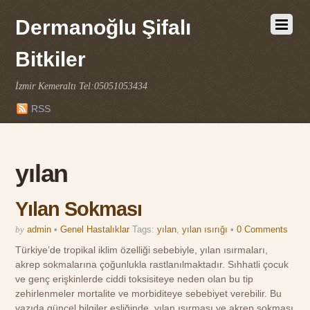
Dermanoğlu Şifalı
Bitkiler
İzmir Kemeraltı Tel:05051053434
RSS
yılan
Yılan Sokması
by
admin
•
Genel Hastalıklar
Tags:
yılan
,
yılan ısırığı
•
0 Comments
Türkiye’de tropikal iklim özelliği sebebiyle, yılan ısırmaları,
akrep sokmalarına çoğunlukla rastlanılmaktadır. Sıhhatli çocuk
ve genç erişkinlerde ciddi toksisiteye neden olan bu tip
zehirlenmeler mortalite ve morbiditeye sebebiyet verebilir. Bu
yazıda güncel bilgiler eşliğinde, yılan ısırması ve akrep sokması