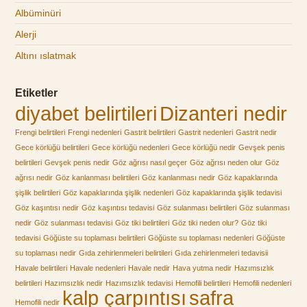
Albüminüri
Alerji
Altını ıslatmak
Etiketler
diyabet belirtileri
Dizanteri nedir
Frengi belirtileri
Frengi nedenleri
Gastrit belirtileri
Gastrit nedenleri
Gastrit nedir
Gece körlüğü belirtileri
Gece körlüğü nedenleri
Gece körlüğü nedir
Gevşek penis
belirtileri
Gevşek penis nedir
Göz ağrısı nasıl geçer
Göz ağrısı neden olur
Göz
ağrısı nedir
Göz kanlanması belirtileri
Göz kanlanması nedir
Göz kapaklarında
şişlik belirtileri
Göz kapaklarında şişlik nedenleri
Göz kapaklarında şişlik tedavisi
Göz kaşıntısı nedir
Göz kaşıntısı tedavisi
Göz sulanması belirtileri
Göz sulanması
nedir
Göz sulanması tedavisi
Göz tiki belirtileri
Göz tiki neden olur?
Göz tiki
tedavisi
Göğüste su toplaması belirtileri
Göğüste su toplaması nedenleri
Göğüste
su toplaması nedir
Gıda zehirlenmeleri belirtileri
Gıda zehirlenmeleri tedavisii
Havale belirtileri
Havale nedenleri
Havale nedir
Hava yutma nedir
Hazımsızlık
belirtileri
Hazımsızlık nedir
Hazımsızlık tedavisi
Hemofili belirtileri
Hemofili nedenleri
kalp çarpıntısı
safra
Hemofili nedir