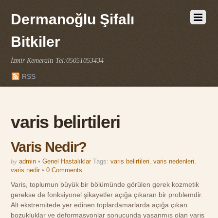
Dermanoğlu Şifalı
Bitkiler
İzmir Kemeraltı Tel:05051053434
RSS
varis belirtileri
Varis Nedir?
by
admin
•
Genel Hastalıklar
Tags:
varis belirtileri
,
varis nedenleri
,
varis nedir
•
0 Comments
Varis, toplumun büyük bir bölümünde görülen gerek kozmetik
gerekse de fonksiyonel şikayetler açığa çıkaran bir problemdir.
Alt ekstremitede yer edinen toplardamarlarda açığa çıkan
bozukluklar ve deformasyonlar sonucunda yaşanmış olan varis