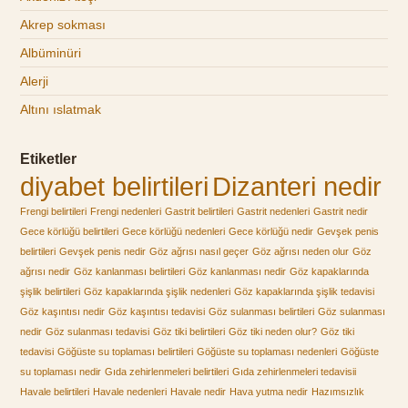
Akrep sokması
Albüminüri
Alerji
Altını ıslatmak
Etiketler
diyabet belirtileri
Dizanteri nedir
Frengi belirtileri
Frengi nedenleri
Gastrit belirtileri
Gastrit nedenleri
Gastrit nedir
Gece körlüğü belirtileri
Gece körlüğü nedenleri
Gece körlüğü nedir
Gevşek penis
belirtileri
Gevşek penis nedir
Göz ağrısı nasıl geçer
Göz ağrısı neden olur
Göz
ağrısı nedir
Göz kanlanması belirtileri
Göz kanlanması nedir
Göz kapaklarında
şişlik belirtileri
Göz kapaklarında şişlik nedenleri
Göz kapaklarında şişlik tedavisi
Göz kaşıntısı nedir
Göz kaşıntısı tedavisi
Göz sulanması belirtileri
Göz sulanması
nedir
Göz sulanması tedavisi
Göz tiki belirtileri
Göz tiki neden olur?
Göz tiki
tedavisi
Göğüste su toplaması belirtileri
Göğüste su toplaması nedenleri
Göğüste
su toplaması nedir
Gıda zehirlenmeleri belirtileri
Gıda zehirlenmeleri tedavisii
Havale belirtileri
Havale nedenleri
Havale nedir
Hava yutma nedir
Hazımsızlık