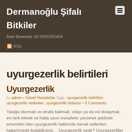
Dermanoğlu Şifalı
Bitkiler
İzmir Kemeraltı Tel:05051053434
RSS
uyurgezerlik belirtileri
Uyurgezerlik
by
admin
•
Genel Hastalıklar
Tags:
uyurgezerlik belirtileri
,
uyurgezerlik nedenleri
,
uyurgezerlik tedavisi
•
0 Comments
Yatağa oturmak ve etrafa bakmak, odayı ya da evi dolaşmak,
evi terk etmek ve hatta uzun mesafeler yürümek şeklinde
emareleri olan uyurgezerlik hakkında merak edilenleri
haberimizde bulabilirsiniz… Uyurgezerlik nedir? Uyurgezerliğin