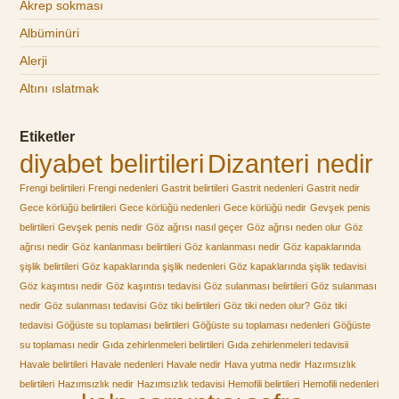
Akrep sokması
Albüminüri
Alerji
Altını ıslatmak
Etiketler
diyabet belirtileri
Dizanteri nedir
Frengi belirtileri
Frengi nedenleri
Gastrit belirtileri
Gastrit nedenleri
Gastrit nedir
Gece körlüğü belirtileri
Gece körlüğü nedenleri
Gece körlüğü nedir
Gevşek penis
belirtileri
Gevşek penis nedir
Göz ağrısı nasıl geçer
Göz ağrısı neden olur
Göz
ağrısı nedir
Göz kanlanması belirtileri
Göz kanlanması nedir
Göz kapaklarında
şişlik belirtileri
Göz kapaklarında şişlik nedenleri
Göz kapaklarında şişlik tedavisi
Göz kaşıntısı nedir
Göz kaşıntısı tedavisi
Göz sulanması belirtileri
Göz sulanması
nedir
Göz sulanması tedavisi
Göz tiki belirtileri
Göz tiki neden olur?
Göz tiki
tedavisi
Göğüste su toplaması belirtileri
Göğüste su toplaması nedenleri
Göğüste
su toplaması nedir
Gıda zehirlenmeleri belirtileri
Gıda zehirlenmeleri tedavisii
Havale belirtileri
Havale nedenleri
Havale nedir
Hava yutma nedir
Hazımsızlık
belirtileri
Hazımsızlık nedir
Hazımsızlık tedavisi
Hemofili belirtileri
Hemofili nedenleri